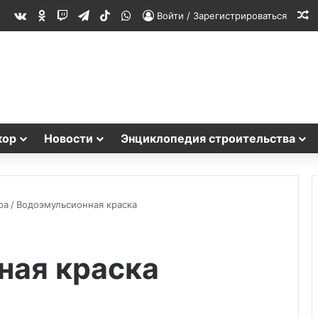
vk.com
Одноклассники
Twitch
Telegram
TikTok
WhatsApp
С
Войти / Зарегистрироваться
кор
Новости
Энциклопедия строительства
ра
/
Водоэмульсионная краска
ная краска