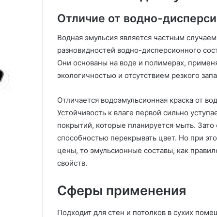
дизайна и правила оформления
борьбе с пятн
с
т
(54 фото)
условиях
Отличие от водно-дисперс
т
и
и
т
л
ь
Водная эмульсия является частным случаем 
е
к
разновидностей водно-дисперсионного сост
л
о
Они основаны на воде и полимерах, примен
о
в
экологичностью и отсутствием резкого запа
ф
е
т
р
о
Отличается водоэмульсионная краска от во
и
т
Устойчивость к влаге первой сильно уступа
д
г
покрытий, которые планируется мыть. Зато 
е
р
способностью перекрывать цвет. Но при это
и
я
д
з
цены, то эмульсионные составы, как правил
и
и
свойств.
з
:
а
с
Сферы применения
й
п
н
о
а
с
Подходит для стен и потолков в сухих пом