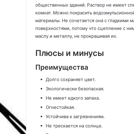
и
о
общественных зданий. Раствор не имеет сп
п
б
комнат. Можно покрасить водоэмульсионной 
р
ы
материалы. Не сочетается она с гладкими 
а
,
в
с
поверхностями, потому что сцепление с ним
и
р
маслу и металлу, не прокрашивая их.
л
е
а
д
Плюсы и минусы
о
с
ф
т
о
в
Преимущества
р
а
м
,
Долго сохраняет цвет.
л
с
Экологически безопасная.
е
о
н
в
Не имеет едкого запаха.
и
е
Огнестойкая.
я
т
ы
Устойчива к загрязнениям.
5
п
Не трескается на солнце.
4
о
ф
б