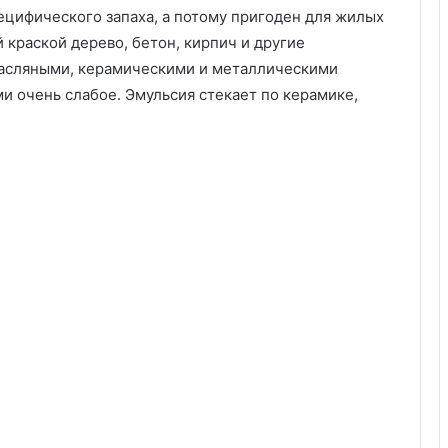
с
ецифического запаха, а потому пригоден для жилых
а
краской дерево, бетон, кирпич и другие
м
масляными, керамическими и металлическими
о
д
и очень слабое. Эмульсия стекает по керамике,
е
л
ь
н
ы
х
в
а
р
и
а
н
т
о
в
и
с