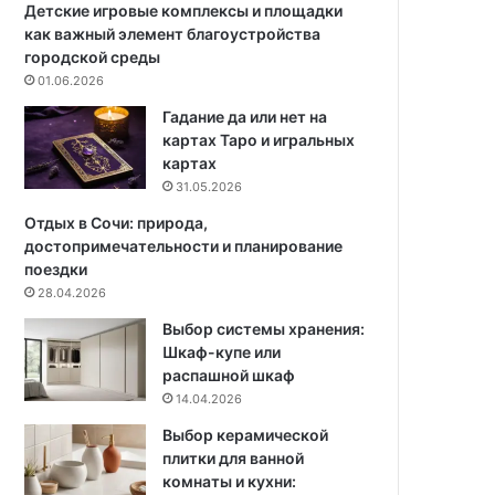
и
с
Детские игровые комплексы и площадки
з
п
как важный элемент благоустройства
а
а
городской среды
ч
л
01.06.2026
е
ь
Гадание да или нет на
м
н
картах Таро и игральных
о
и
картах
н
о
31.05.2026
а
т
н
д
Отдых в Сочи: природа,
у
и
достопримечательности и планирование
ж
з
поездки
н
а
28.04.2026
а
й
Выбор системы хранения:
н
Шкаф-купе или
е
распашной шкаф
р
14.04.2026
о
в
Выбор керамической
плитки для ванной
комнаты и кухни: