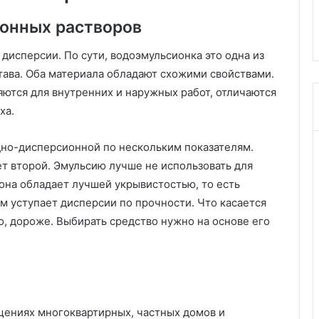
ами в домашних
воздуха: 5 самодельных
т
вариантов и советы
ионных растворов
ь
о
с
дисперсии. По сути, водоэмульсионка это одна из
в
ава. Оба материала обладают схожими свойствами.
е
яются для внутренних и наружных работ, отличаются
ж
ха.
и
т
е
дно-дисперсионной по нескольким показателям.
л
ет второй. Эмульсию лучше не использовать для
ь
она обладает лучшей укрывистостью, то есть
в
м уступает дисперсии по прочности. Что касается
о
з
о, дороже. Выбирать средство нужно на основе его
д
у
х
а
:
5
ещениях многоквартирных, частных домов и