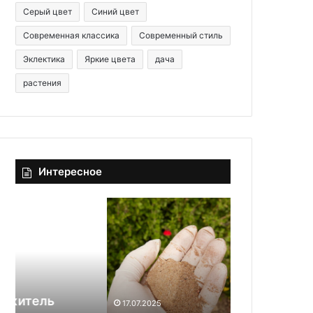
Серый цвет
Синий цвет
Современная классика
Современный стиль
Эклектика
Яркие цвета
дача
растения
Интересное
Р
8
ы
к
б
р
н
у
а
т
я
ы
04.03.2025
м
х
8 крутых д
17.07.2025
у
д