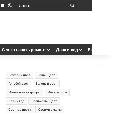
лучайная статья
Sidebar
Switch skin
Искать
С чего начать ремонт
Дача и сад
Еще
Бежевый цвет
Белый цвет
Голубой цвет
Зеленый цвет
Маленькие квартиры
Минимализм
Новый год
Оранжевый цвет
Светлые цвета
Своими руками