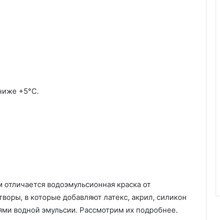
о
в
е
т
ы
ниже +5°С.
.
м отличается водоэмульсионная краска от
творы, в которые добавляют латекс, акрил, силикон
ями водной эмульсии. Рассмотрим их подробнее.