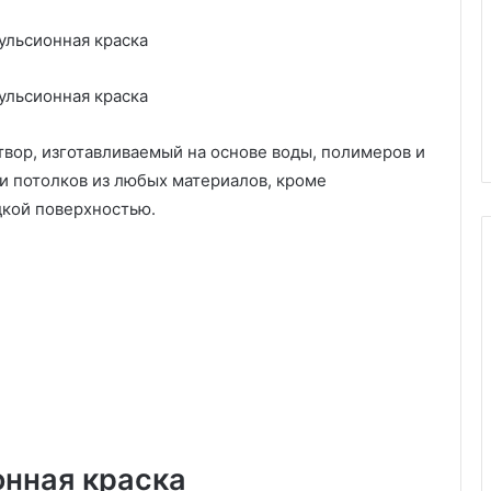
твор, изготавливаемый на основе воды, полимеров и
 и потолков из любых материалов, кроме
дкой поверхностью.
К
а
к
с
д
е
ковер от грязи:
15.07.2025
л
ства, советы по
Как сделать освежитель
онная краска
а