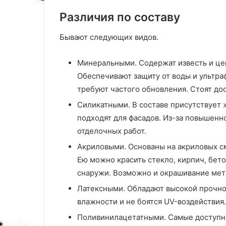
х
Различия по составу
у
с
Бывают следующих видов.
л
о
в
Минеральными. Содержат известь и цем
и
Обеспечивают защиту от воды и ультра
я
требуют частого обновления. Стоят до
х
Силикатными. В составе присутствует 
подходят для фасадов. Из-за повышенн
отделочных работ.
Акриловыми. Основаны на акриловых с
Ею можно красить стекло, кирпич, бето
снаружи. Возможно и окрашивание мета
Латексными. Обладают высокой прочно
влажности и не боятся UV-воздействия.
Поливинилацетатными. Самые доступны