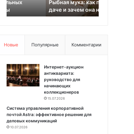
Рыбная мука: как применять на
приемов дл
к
е
даче и зачем она нужна
дизайнеров
а
к
:
о
к
р
а
а
к
т
п
и
Новые
Популярные
Комментарии
р
в
и
н
м
ы
е
Интернет-аукцион
х
н
антиквариата:
п
я
руководство для
р
т
начинающих
и
ь
коллекционеров
е
н
м
15.07.2026
а
о
Система управления корпоративной
д
в
почтой Astra: эффективное решение для
а
д
деловых коммуникаций
ч
л
10.07.2026
е
я