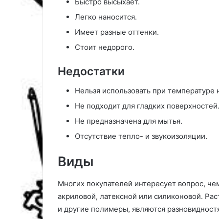
Быстро высыхает.
о
о
Легко наносится.
т
р
о
ь
Имеет разные оттенки.
б
Стоит недорого.
е
с
Недостатки
п
я
Нельзя использовать при температуре 
т
н
Не подходит для гладких поверхностей
а
Не предназначена для мытья.
м
и
Отсутствие тепло- и звукоизоляции.
в
д
Виды
о
м
Многих покупателей интересует вопрос, че
а
ш
акриловой, латексной или силиконовой. Рас
н
и другие полимеры, являются разновидност
и