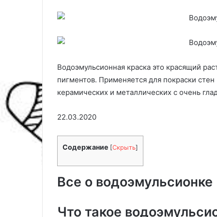
Водоэмульсионная краска это красящий рас
пигментов. Применяется для покраски стен
керамических и металлических с очень гла
22.03.2020
С
К
Содержание
[
Скрыть
]
п
а
а
к
л
п
Все о водоэмульсионке
ь
о
29.04.2025
н
ч
Как почистить 
16.04.2025
я
и
Спальня в стиле лофт: идеи
способы, сред
Что такое водоэмульси
в
с