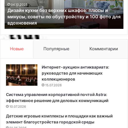
г
е
для
н
04.06.2025
Гетерогенный линолеум
н
ы
й
л
и
Новые
Популярные
Комментарии
н
о
л
Интернет-аукцион антиквариата:
е
руководство для начинающих
у
коллекционеров
м
15.07.2026
Система управления корпоративной почтой Astra:
эффективное решение для деловых коммуникаций
10.07.2026
Детские игровые комплексы и площадки как важный
элемент благоустройства городской среды
01.06.2026