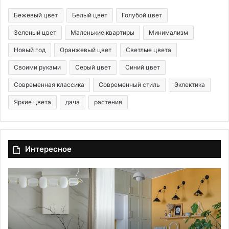
Бежевый цвет
Белый цвет
Голубой цвет
Зеленый цвет
Маленькие квартиры
Минимализм
Новый год
Оранжевый цвет
Светлые цвета
Своими руками
Серый цвет
Синий цвет
Современная классика
Современный стиль
Эклектика
Яркие цвета
дача
растения
Интересное
Г
е
т
е
р
о