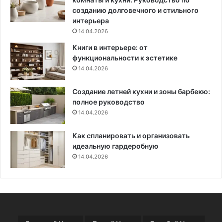
а
р
созданию долговечного и стильного
к
интерьера
в
14.04.2026
а
Книги в интерьере: от
р
функциональности к эстетике
т
14.04.2026
и
р
Создание летней кухни и зоны барбекю:
ы
полное руководство
9
14.04.2026
8
к
в
Как спланировать и организовать
.
идеальную гардеробную
м
14.04.2026
в
д
о
м
е
1