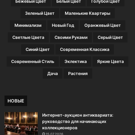
Бежевый Цвет
Белый Цвет
Голубой Цвет
9
0
Зеленый Цвет
Маленькие Квартиры
0
г
Минимализм
Новый Год
Оранжевый Цвет
о
д
Светлые Цвета
Своими Руками
Серый Цвет
а
Синий Цвет
Современная Классика
Современный Стиль
Эклектика
Яркие Цвета
Дача
Растения
НОВЫЕ
Интернет-аукцион антиквариата:
руководство для начинающих
коллекционеров
15.07.2026