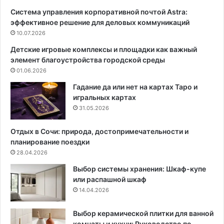
и
д
Система управления корпоративной почтой Astra:
д
у
эффективное решение для деловых коммуникаций
о
:
в
10.07.2026
в
с
е
Детские игровые комплексы и площадки как важный
ф
л
элемент благоустройства городской среды
о
и
01.06.2026
т
к
о
о
Гадание да или нет на картах Таро и
,
л
игральных картах
п
е
31.05.2026
р
п
а
н
Отдых в Сочи: природа, достопримечательности и
в
ы
планирование поездки
и
й
28.04.2026
л
и
Выбор системы хранения: Шкаф-купе
а
н
или распашной шкаф
в
т
14.04.2026
ы
е
б
р
о
ь
Выбор керамической плитки для ванной
р
е
комнаты и кухни: Руководство по