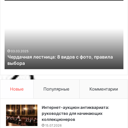
Ч
С
е
л
р
ю
д
б
а
о
ч
в
н
ь
а
ю
03.03.2025
Чердачная лестница: 8 видов с фото, правила
я
к
выбора
л
р
е
о
с
д
т
н
н
о
Новые
Популярные
Комментарии
и
м
ц
у
а
г
Интернет-аукцион антиквариата:
:
о
руководство для начинающих
8
р
коллекционеров
в
о
15.07.2026