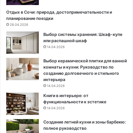
л
е
е
ш
Отдых в Сочи: природа, достопримечательности и
н
е
планирование поездки
и
н
28.04.2026
я
и
Выбор системы хранения: Шкаф-купе
д
й
или распашной шкаф
о
(
14.04.2026
м
п
а
о
:
д
Выбор керамической плитки для ванной
1
р
комнаты и кухни: Руководство по
2
у
созданию долговечного и стильного
м
ч
интерьера
о
н
14.04.2026
д
ы
Книги в интерьере: от
е
е
функциональности к эстетике
л
с
14.04.2026
е
р
й
е
Создание летней кухни и зоны барбекю:
и
д
полное руководство
п
с