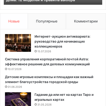
т
с
р
а
и
д
ч
о
Новые
Популярные
Комментарии
е
к
с
с
к
о
Интернет-аукцион антиквариата:
и
д
руководство для начинающих
е
н
коллекционеров
к
а
15.07.2026
о
б
Система управления корпоративной почтой Astra:
т
а
эффективное решение для деловых коммуникаций
л
с
ы
10.07.2026
с
д
е
Детские игровые комплексы и площадки как важный
л
й
элемент благоустройства городской среды
я
н
01.06.2026
о
а
т
:
Гадание да или нет на картах Таро и
о
9
игральных картах
п
р
31.05.2026