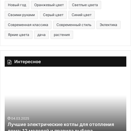
Новый год
Оранжевый цвет
Светлые цвета
Своими руками
Серый цвет
Синий цвет
Современная классика
Современный стиль
Эклектика
Яркие цвета
дача
растения
Интересное
Л
К
у
а
ч
к
ш
у
и
б
е
р
э
а
л
т
04.03.2025
Лучшие электрические котлы для отопления
е
ь
дома: 12 моделей и правила выбора
к
о