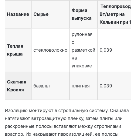
Теплопроводно
Форма
Название
Сырье
Вт/метр на
выпуска
Кельвин при 10
рулонная
с
Теплая
стекловолокно
разметкой
0,039
крыша
на
упаковке
Скатная
базальт
плитная
0,039
Кровля
Изоляцию монтируют в стропильную систему. Сначала
натягивают ветрозащитную пленку, затем плиты или
раскроенные полосы вставляют между стропилами
враспор. Их накрывают пароизоляцией, ее полосы