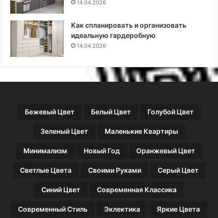
р
14.04.2026
т
а
в
в
а
Как спланировать и организовать
и
,
идеальную гардеробную
л
с
14.04.2026
а
п
в
е
ы
ц
б
т
о
е
р
х
Бежевый Цвет
Белый Цвет
Голубой Цвет
а
н
и
Зеленый Цвет
Маленькие Квартиры
к
а
Минимализм
Новый Год
Оранжевый Цвет
,
х
Светлые Цвета
Своими Руками
Серый Цвет
и
м
Синий Цвет
Современная Классика
и
я
Современный Стиль
Эклектика
Яркие Цвета
)