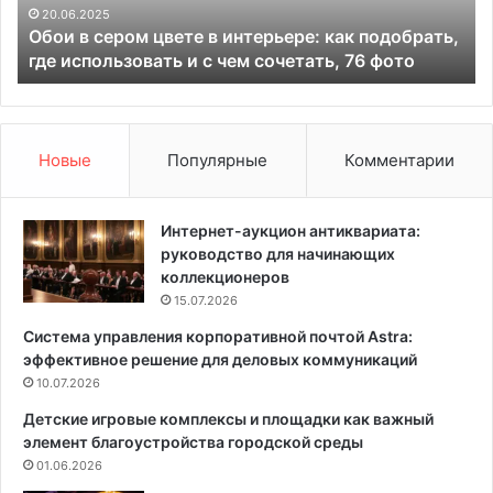
р
н
20.06.2025
Обои в сером цвете в интерьере: как подобрать,
о
а
где использовать и с чем сочетать, 76 фото
м
я
ц
в
в
е
е
н
т
т
Новые
Популярные
Комментарии
е
и
в
л
и
я
Интернет-аукцион антиквариата:
н
ц
руководство для начинающих
т
и
коллекционеров
е
я
15.07.2026
р
:
Система управления корпоративной почтой Astra:
ь
к
эффективное решение для деловых коммуникаций
е
а
р
10.07.2026
к
е
с
Детские игровые комплексы и площадки как важный
:
д
элемент благоустройства городской среды
к
е
01.06.2026
а
л