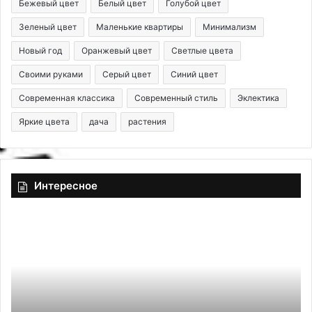
Бежевый цвет
Белый цвет
Голубой цвет
Зеленый цвет
Маленькие квартиры
Минимализм
Новый год
Оранжевый цвет
Светлые цвета
Своими руками
Серый цвет
Синий цвет
Современная классика
Современный стиль
Эклектика
Яркие цвета
дача
растения
Интересное
О
П
б
р
о
а
и
в
в
и
с
л
е
ь