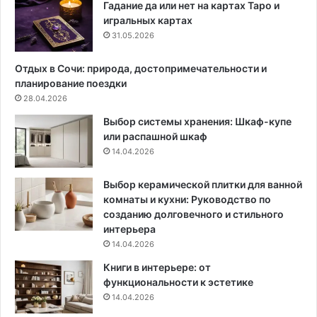
к
а
Гадание да или нет на картах Таро и
п
т
игральных картах
о
ь
31.05.2026
д
в
о
ы
Отдых в Сочи: природа, достопримечательности и
б
т
планирование поездки
р
я
28.04.2026
а
ж
Выбор системы хранения: Шкаф-купе
т
к
или распашной шкаф
ь
у
14.04.2026
,
в
г
ч
д
а
Выбор керамической плитки для ванной
е
с
комнаты и кухни: Руководство по
и
т
созданию долговечного и стильного
с
н
интерьера
п
о
14.04.2026
о
м
Книги в интерьере: от
л
д
функциональности к эстетике
ь
о
14.04.2026
з
м
о
е