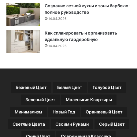
Создание летней кухни и зоны барбекю:
в
с
полное руководство
а
в
т
14.04.2026
о
ь
и
и
м
Как спланировать и организовать
с
и
идеальную гардеробную
ч
р
14.04.2026
е
у
м
к
с
а
о
м
ч
и
е
Бежевый Цвет
Белый Цвет
Голубой Цвет
т
а
Зеленый Цвет
Маленькие Квартиры
т
ь
Минимализм
Новый Год
Оранжевый Цвет
,
7
Светлые Цвета
Своими Руками
Серый Цвет
6
ф
Синий Цвет
Современная Классика