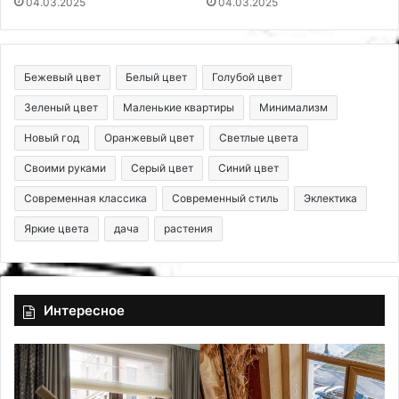
04.03.2025
04.03.2025
Бежевый цвет
Белый цвет
Голубой цвет
Зеленый цвет
Маленькие квартиры
Минимализм
Новый год
Оранжевый цвет
Светлые цвета
Своими руками
Серый цвет
Синий цвет
Современная классика
Современный стиль
Эклектика
Яркие цвета
дача
растения
Интересное
Д
О
и
с
з
н