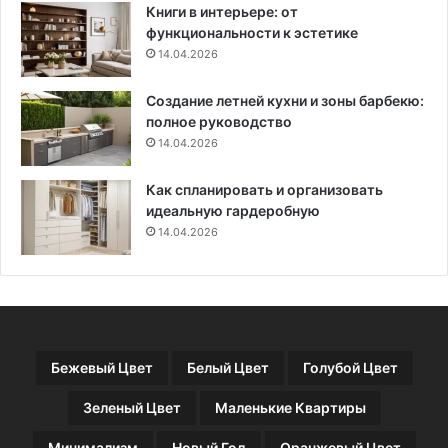
Книги в интерьере: от
ч
т
функциональности к эстетике
н
р
14.04.2026
ы
и
х
ч
Создание летней кухни и зоны барбекю:
и
е
полное руководство
д
с
е
14.04.2026
т
и
в
(
о
Как спланировать и организовать
8
м
идеальную гардеробную
7
14.04.2026
ф
о
т
о
)
Бежевый Цвет
Белый Цвет
Голубой Цвет
Зеленый Цвет
Маленькие Квартиры
Минимализм
Новый Год
Оранжевый Цвет