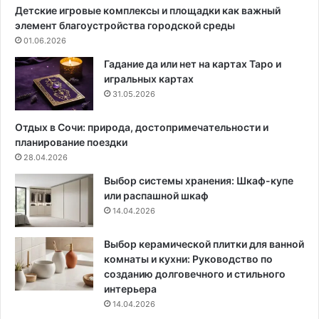
н
я
Детские игровые комплексы и площадки как важный
и
:
элемент благоустройства городской среды
к
в
01.06.2026
а
ы
:
б
Гадание да или нет на картах Таро и
1
о
игральных картах
4
р
31.05.2026
с
м
т
е
Отдых в Сочи: природа, достопримечательности и
и
ж
планирование поездки
л
д
28.04.2026
ь
у
Выбор системы хранения: Шкаф-купе
н
в
или распашной шкаф
ы
о
14.04.2026
х
д
и
о
п
й
Выбор керамической плитки для ванной
р
и
комнаты и кухни: Руководство по
а
э
созданию долговечного и стильного
к
л
интерьера
т
е
14.04.2026
и
к