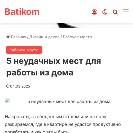
Batikom
Войти
Switch ski
Искат
М
Главная
/
Дизайн и декор
/
Рабочее место
Рабочее место
5 неудачных мест для
работы из дома
04.03.2025
На кровати, за обеденным столом или на полу
разбираемся, где в квартире не удастся продуктивно
поработать и как с этим быть.