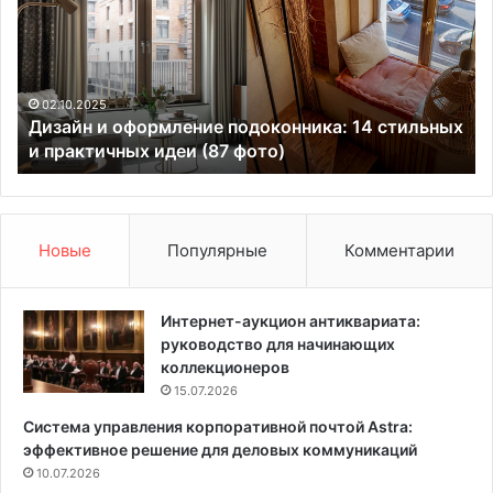
а
о
й
в
н
ы
и
н
о
а
02.10.2025
Дизайн и оформление подоконника: 14 стильных
ф
п
и практичных идеи (87 фото)
о
о
р
л
м
ь
л
н
е
о
Новые
Популярные
Комментарии
н
г
и
о
е
о
Интернет-аукцион антиквариата:
п
т
руководство для начинающих
о
о
коллекционеров
д
п
15.07.2026
о
л
Система управления корпоративной почтой Astra:
к
е
эффективное решение для деловых коммуникаций
о
н
н
10.07.2026
и