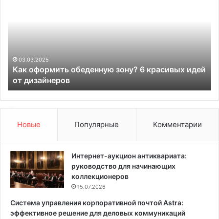
к
в
о
ы
ф
е
о
г
р
р
м
а
03.03.2025
Как оформить обеденную зону? 6 красивых идей
и
н
от дизайнеров
т
и
ь
к
о
р
б
а
е
с
Новые
Популярные
Комментарии
д
о
е
т
н
ы
Интернет-аукцион антиквариата:
н
и
руководство для начинающих
у
у
коллекционеров
ю
х
15.07.2026
з
о
Система управления корпоративной почтой Astra:
о
д
эффективное решение для деловых коммуникаций
н
а