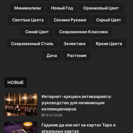
Минимализм
Новый Год
Оранжевый Цвет
Светлые Цвета
Своими Руками
Серый Цвет
Синий Цвет
Современная Классика
Современный Стиль
Эклектика
Яркие Цвета
Дача
Растения
НОВЫЕ
Интернет-аукцион антиквариата:
руководство для начинающих
коллекционеров
15.07.2026
Гадание да или нет на картах Таро и
игральных картах