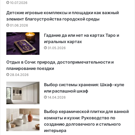
у
10.07.2026
з
?
а
Детские игровые комплексы и площадки как важный
6
в
элемент благоустройства городской среды
к
о
01.06.2026
р
л
а
о
Гадание да или нет на картах Таро и
с
с
игральных картах
и
а
31.05.2026
в
м
ы
и
Отдых в Сочи: природа, достопримечательности и
х
в
планирование поездки
и
м
28.04.2026
д
е
Выбор системы хранения: Шкаф-купе
е
с
или распашной шкаф
й
т
14.04.2026
о
е
т
с
д
D
Выбор керамической плитки для ванной
и
r
комнаты и кухни: Руководство по
з
e
созданию долговечного и стильного
а
a
интерьера