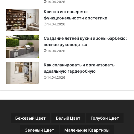
й
m
14.04.2026
н
e
Книги в интерьере: от
е
A
функциональности к эстетике
р
i
14.04.2026
о
r
в
S
Создание летней кухни и зоны барбекю:
t
полное руководство
y
14.04.2026
l
e
P
Как спланировать и организовать
r
идеальную гардеробную
o
14.04.2026
Бежевый Цвет
Белый Цвет
Голубой Цвет
Зеленый Цвет
Маленькие Квартиры