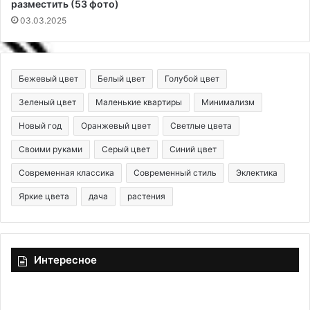
разместить (53 фото)
03.03.2025
Бежевый цвет
Белый цвет
Голубой цвет
Зеленый цвет
Маленькие квартиры
Минимализм
Новый год
Оранжевый цвет
Светлые цвета
Своими руками
Серый цвет
Синий цвет
Современная классика
Современный стиль
Эклектика
Яркие цвета
дача
растения
Интересное
К
Н
а
о