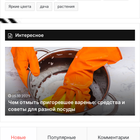
Яркие цвета
дача
растения
Интересное
Ч
К
е
а
м
к
о
и
т
е
м
н
ы
о
т
ж
05.10.2025
Чем отмыть пригоревшее варенье: средства и
ь
н
советы для разной посуды
п
и
р
ц
и
ы
г
п
о
о
Новые
Популярные
Комментарии