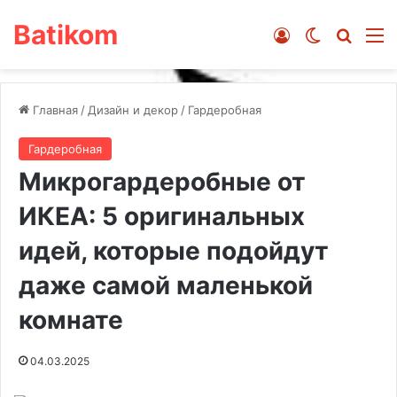
Batikom
Войти
Switch ski
Искат
М
Главная
/
Дизайн и декор
/
Гардеробная
Гардеробная
Микрогардеробные от
ИКЕА: 5 оригинальных
идей, которые подойдут
даже самой маленькой
комнате
04.03.2025