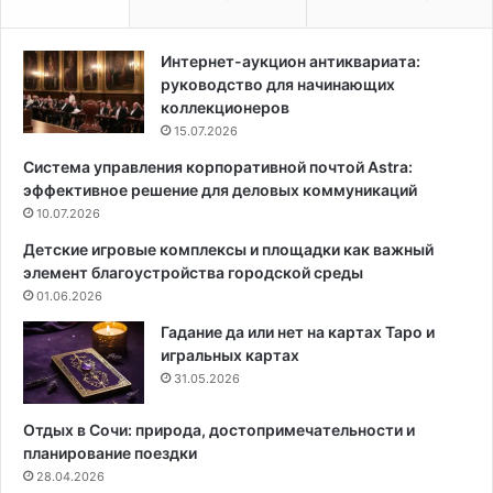
р
м
е
е
в
т
Интернет-аукцион антиквариата:
ш
а
руководство для начинающих
е
л
коллекционеров
е
л
15.07.2026
в
у
Система управления корпоративной почтой Astra:
а
в
эффективное решение для деловых коммуникаций
р
ы
е
10.07.2026
б
н
р
Детские игровые комплексы и площадки как важный
ь
а
элемент благоустройства городской среды
е
т
01.06.2026
:
ь
с
:
Гадание да или нет на картах Таро и
р
в
игральных картах
е
а
31.05.2026
д
ж
с
н
Отдых в Сочи: природа, достопримечательности и
т
ы
планирование поездки
в
е
28.04.2026
а
х