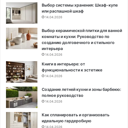
Выбор системы хранения: Шкаф-купе
и
а
или распашной шкаф
с
р
14.04.2026
о
а
в
к
е
т
Выбор керамической плитки для ванной
т
е
комнаты и кухни: Руководство по
ы
р
созданию долговечного и стильного
д
и
интерьера
л
с
14.04.2026
я
т
Книги в интерьере: от
р
и
функциональности к эстетике
а
к
14.04.2026
з
и
н
Создание летней кухни и зоны барбекю:
о
полное руководство
й
п
14.04.2026
о
с
Как спланировать и организовать
у
идеальную гардеробную
д
14.04.2026