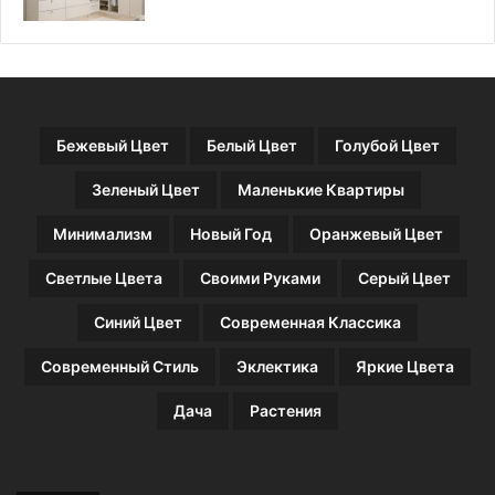
ы
Бежевый Цвет
Белый Цвет
Голубой Цвет
Зеленый Цвет
Маленькие Квартиры
Минимализм
Новый Год
Оранжевый Цвет
Светлые Цвета
Своими Руками
Серый Цвет
Синий Цвет
Современная Классика
Современный Стиль
Эклектика
Яркие Цвета
Дача
Растения