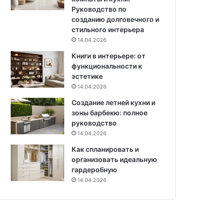
в
Руководство по
а
созданию долговечного и
т
стильного интерьера
ь
14.04.2026
и
Книги в интерьере: от
с
функциональности к
ч
эстетике
е
м
14.04.2026
с
Создание летней кухни и
о
зоны барбекю: полное
ч
руководство
е
14.04.2026
т
а
Как спланировать и
т
организовать идеальную
ь
гардеробную
,
14.04.2026
7
6
ф