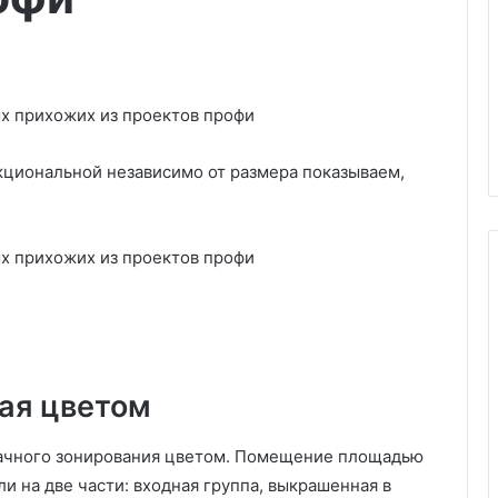
кциональной независимо от размера показываем,
Г
и
д
ная цветом
п
о
в
дачного зонирования цветом. Помещение площадью
ы
и на две части: входная группа, выкрашенная в
ную стену? 7
25.03.2026