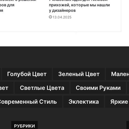
ров для
прихожей, которые мы нашли
ия
у дизайнеров
13.04.2025
Голубой Цвет
Зеленый Цвет
Мален
вет
Светлые Цвета
Своими Руками
Современный Стиль
Эклектика
Яркие
РУБРИКИ