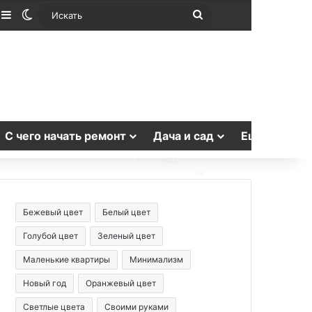
лучайная статья
Sidebar
Switch skin
Искать
С чего начать ремонт
Дача и сад
Еще
Бежевый цвет
Белый цвет
Голубой цвет
Зеленый цвет
Маленькие квартиры
Минимализм
Новый год
Оранжевый цвет
Светлые цвета
Своими руками