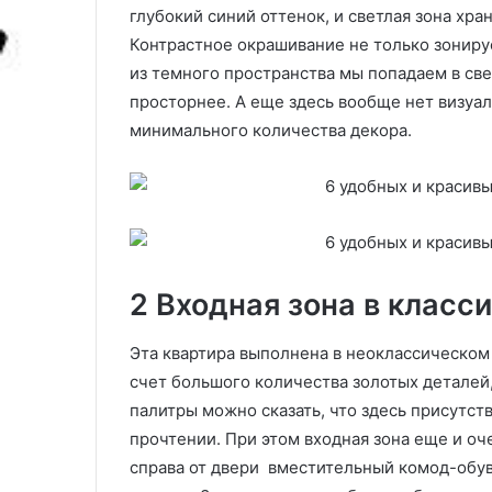
к
глубокий синий оттенок, и светлая зона хр
идей от дизай
ц
Контрастное окрашивание не только зонируе
вас вдохновят
е
из темного пространства мы попадаем в све
н
т
просторнее. А еще здесь вообще нет визуал
н
минимального количества декора.
у
ю
с
т
е
н
у
2 Входная зона в класс
?
7
и
Эта квартира выполнена в неоклассическом
д
счет большого количества золотых деталей
е
палитры можно сказать, что здесь присутст
й
прочтении. При этом входная зона еще и оч
о
т
справа от двери вместительный комод-обув
д