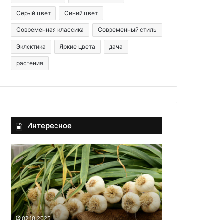
Серый цвет
Синий цвет
Современная классика
Современный стиль
Эклектика
Яркие цвета
дача
растения
Интересное
Х
О
р
б
а
о
н
и
е
в
20.06.2025
н
с
Обои в серо
и
е
интерьере: 
02.10.2025