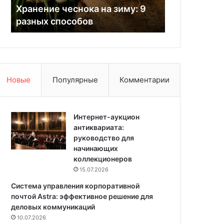
е
р
Хранение чеснока на зиму: 9
использоват
ч
о
разных способов
76 фото
е
м
с
ц
н
в
о
е
к
т
а
е
Новые
Популярные
Комментарии
н
в
а
и
з
н
и
Интернет-аукцион
т
м
антиквариата:
е
у
руководство для
р
:
начинающих
ь
9
коллекционеров
е
р
р
15.07.2026
а
е
Система управления корпоративной
з
:
почтой Astra: эффективное решение для
н
к
деловых коммуникаций
ы
а
10.07.2026
х
к