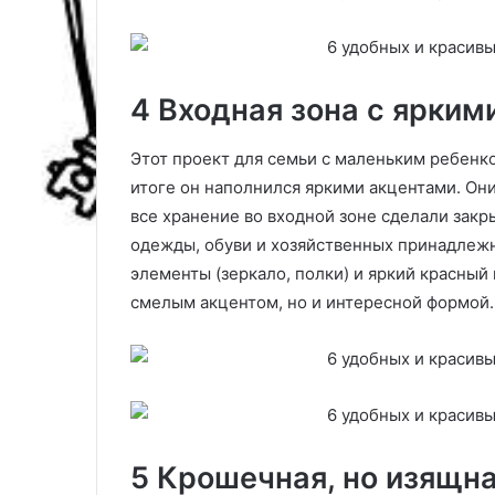
д
о
х
н
4 Входная зона с ярким
о
в
я
Этот проект для семьи с маленьким ребенко
т
итоге он наполнился яркими акцентами. Они
все хранение во входной зоне сделали зак
одежды, обуви и хозяйственных принадлежн
элементы (зеркало, полки) и яркий красный
смелым акцентом, но и интересной формой
5 Крошечная, но изящн