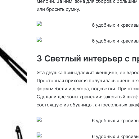
мелочи. За ним зона для сборов с большим 
и
или бросить сумку.
з
а
й
н
е
р
о
3 Светлый интерьер с 
в
,
к
Эта двушка принадлежит женщине, ее взрос
о
Просторная прихожая получилась очень неж
т
форм мебели и декора, подсветки. При это
о
Сделали две зоны хранения: закрытый шкаф
р
ы
состоящую из обувницы, антресольных шкаф
е
в
а
с
в