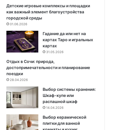
с
п
Детские игровые комплексы и площадки
п
о
как важный элемент благоустройства
о
д
городской среды
с
о
01.06.2026
о
б
Гадание да или нет на
б
р
картах Таро и игральных
о
а
картах
в
т
31.05.2026
ь
,
Отдых в Сочи: природа,
г
достопримечательности и планирование
д
поездки
е
28.04.2026
и
Выбор системы хранения:
с
Шкаф-купе или
п
распашной шкаф
о
14.04.2026
л
ь
Выбор керамической
з
плитки для ванной
о
комнаты и кухни: