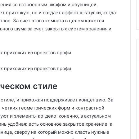
б
анения со встроенным шкафом и обувницей.
неров, которые
Гид по выбору откосов для
о
т прихожую, но и создает эффект шкатулки, когда
окон: ПВХ, штукатурка, МДФ
р
тлое. За счет этого комната в целом кажется
у
о
ьного шума за счет закрытых систем хранения и
т
к
о
с
о
в
д
л
ическом стиле
я
о
к
 стиле, и прихожая поддерживает концепцию. За
о
, четких геометрических форм и контрастной
н
вуют и элементы ар-деко конечно, в актуальном
:
ень удобная: есть основное закрытое хранение, а
П
В
ница, сверху на который можно класть нужные
Х