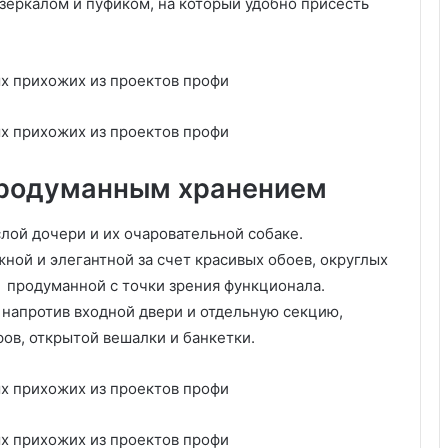
зеркалом и пуфиком, на который удобно присесть
,
ш
т
у
к
а
т
у
продуманным хранением
р
к
а
лой дочери и их очаровательной собаке.
,
ной и элегантной за счет красивых обоев, округлых
М
м продуманной с точки зрения функционала.
Д
 напротив входной двери и отдельную секцию,
Ф
ов, открытой вешалки и банкетки.