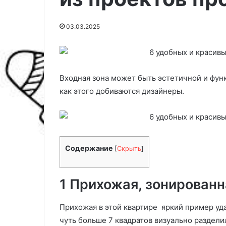
03.03.2025
Входная зона может быть эстетичной и фун
как этого добиваются дизайнеры.
Содержание
[
Скрыть
]
Х
о
т
1 Прихожая, зонирован
и
т
е
Прихожая в этой квартире яркий пример у
02.10.2025
а
чуть больше 7 квадратов визуально разделил
Хотите акцент