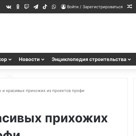
vk.com
Одноклассники
Twitch
Telegram
TikTok
WhatsApp
С
Войти / Зарегистрироваться
кор
Новости
Энциклопедия строительства
х и красивых прихожих из проектов профи
расивых прихожих
офи