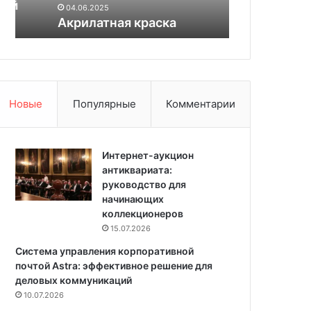
безопаснос
04.06.2025
а
е
Акрилатная краска
инструкции
я
з
к
а
р
т
а
ь
с
П
к
В
Новые
Популярные
Комментарии
а
Х
-
п
Интернет-аукцион
а
антиквариата:
н
руководство для
е
начинающих
л
коллекционеров
и
в
15.07.2026
д
Система управления корпоративной
о
почтой Astra: эффективное решение для
м
деловых коммуникаций
а
10.07.2026
ш