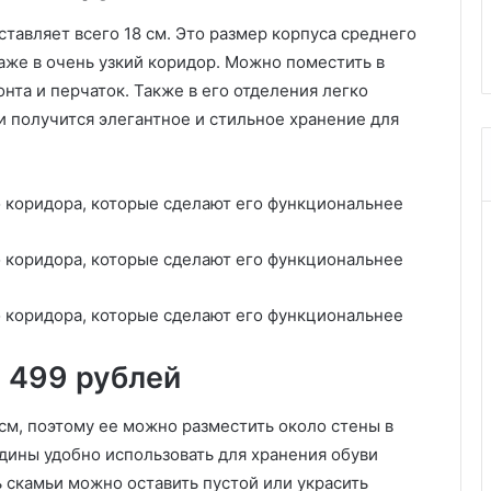
е производители
идей хранения в маленькой
п
тавляет всего 18 см. Это размер корпуса среднего
ванной
р
аже в очень узкий коридор. Можно поместить в
о
б
нта и перчаток. Также в его отделения легко
е
и получится элегантное и стильное хранение для
с
п
о
р
я
д
о
к
:
7
и
 499 рублей
д
е
см, поэтому ее можно разместить около стены в
й
х
дины удобно использовать для хранения обуви
р
 скамьи можно оставить пустой или украсить