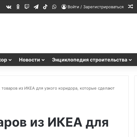
vk.com
Одноклассники
Twitch
Telegram
TikTok
WhatsApp
С
Войти / Зарегистрироваться
кор
Новости
Энциклопедия строительства
 товаров из ИКЕА для узкого коридора, которые сделают
аров из ИКЕА для