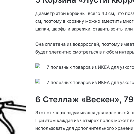
е
р
Диаметр этой корзины всего 40 см, что позв
т
см, поэтому в корзину можно вместить мног
у
шапки, шарфы и варежки, ставить зонты ил
Она сплетена из водорослей, поэтому имеет
будет элегантно смотреться в любом интер
6 Стеллаж «Вескен», 79
Этот стеллаж задумывался для маленькой ва
При этом каждая из четырех полок может вы
использовать для дополнительного хранения