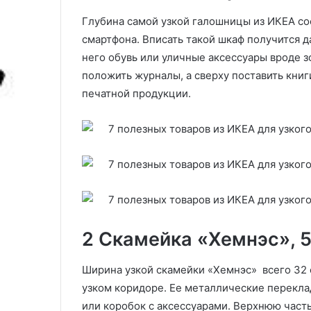
дома? 6 честных вопросов
выбору, лучши
о
к
Глубина самой узкой галошницы из ИКЕА сос
эксперту
(40 фото)
л
и
смартфона. Вписать такой шкаф получится д
л
й
е
д
него обувь или уличные аксессуары вроде зо
т
у
положить журналы, а сверху поставить книг
ы
ш
печатной продукции.
—
:
с
о
т
с
о
о
и
б
т
е
л
н
и
н
р
о
а
с
2 Скамейка «Хемнэс», 5
с
т
с
и
Ширина узкой скамейки «Хемнэс» всего 32 
м
,
а
с
узком коридоре. Ее металлические перекла
т
о
или коробок с аксессуарами. Верхнюю часть