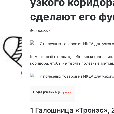
узкого коридор
сделают его ф
03.03.2025
Компактный стеллаж, небольшая галошница 
коридора, чтобы не терять полезные метры.
О
Т
к
р
о
о
н
п
Содержание
[
Скрыть
]
н
и
04.03.2025
04.03.2025
ы
ч
Оконные роллеты — стоит ли
Тропический д
е
е
1 Галошница «Тронэс», 
рассматривать их для своего
особенности, 
р
с