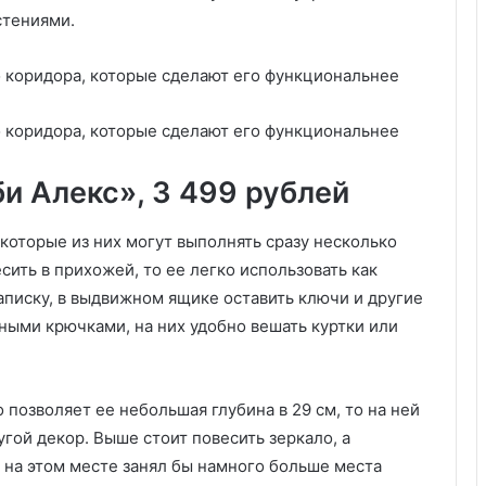
а
стениями.
н
е
н
и
я
в
м
и Алекс», 3 499 рублей
а
л
е
которые из них могут выполнять сразу несколько
н
сить в прихожей, то ее легко использовать как
ь
аписку, в выдвижном ящике оставить ключи и другие
к
ыми крючками, на них удобно вешать куртки или
о
й
в
а
о позволяет ее небольшая глубина в 29 см, то на ней
н
гой декор. Выше стоит повесить зеркало, а
н
о
 на этом месте занял бы намного больше места
й