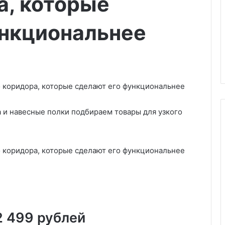
а, которые
ункциональнее
и навесные полки подбираем товары для узкого
З
а
б
у
д
ь
уш:
27.03.2025
т
2 499 рублей
советы по
Забудьте про беспорядок: 7
е