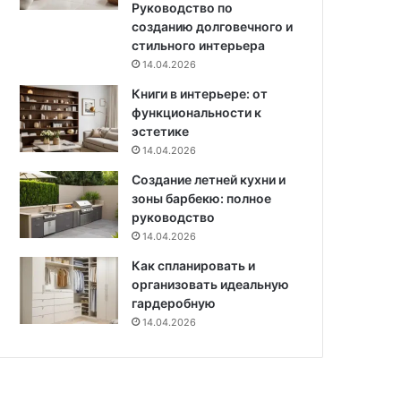
Руководство по
о
созданию долговечного и
п
стильного интерьера
а
14.04.2026
с
Книги в интерьере: от
н
функциональности к
о
эстетике
с
т
14.04.2026
и
Создание летней кухни и
и
зоны барбекю: полное
п
руководство
о
14.04.2026
л
е
Как спланировать и
з
организовать идеальную
н
гардеробную
ы
14.04.2026
е
и
н
с