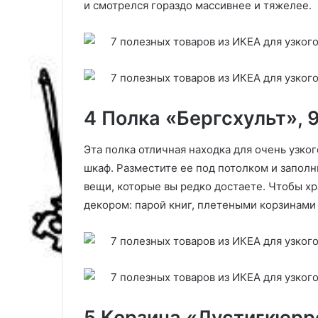
и смотрелся гораздо массивнее и тяжелее.
и
6
з
ч
в
е
о
с
д
т
и
н
т
4 Полка «Бергсхульт», 
ы
е
х
л
в
и
Эта полка отличная находка для очень узког
о
(
шкаф. Разместите ее под потолком и заполн
п
4
вещи, которые вы редко достаете. Чтобы х
р
0
декором: парой книг, плетеными корзинами
о
ф
с
о
о
т
в
о
э
)
к
с
5 Корзина «Лустигкюрре
п