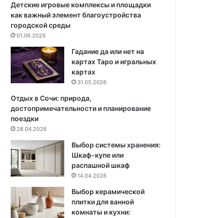
н
Детские игровые комплексы и площадки
и
как важный элемент благоустройства
х
городской среды
у
01.06.2026
с
Гадание да или нет на
л
картах Таро и игральных
о
картах
в
31.05.2026
и
я
Отдых в Сочи: природа,
х
достопримечательности и планирование
:
поездки
т
28.04.2026
е
Выбор системы хранения:
х
Шкаф-купе или
н
распашной шкаф
и
14.04.2026
к
а
Выбор керамической
б
плитки для ванной
е
комнаты и кухни:
з