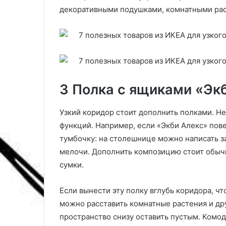
р
в
декоративными подушками, комнатными ра
и
е
в
т
а
ы
т
п
ь
о
и
в
х
ы
3 Полка с ящиками «Экб
д
б
л
о
я
р
Узкий коридор стоит дополнить полками. Не
с
у
функций. Например, если «Экби Алекс» пове
в
,
тумбочку: на столешнице можно написать з
о
л
мелочи. Дополнить композицию стоит обычн
е
у
г
ч
сумки.
о
ш
д
и
Если вынести эту полку вглубь коридора, чт
о
е
можно расставить комнатные растения и дру
м
п
а
р
пространство снизу оставить пустым. Комод
?
о