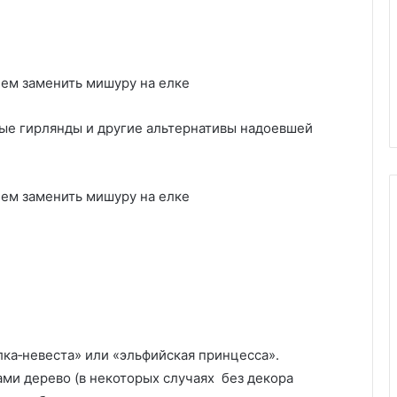
ые гирлянды и другие альтернативы надоевшей
К
а
к
о
й
к
лка‑невеста» или «эльфийская принцесса».
де после
25.06.2025
р
ми дерево (в некоторых случаях без декора
й машины: 7
Какой краской покрасить
а