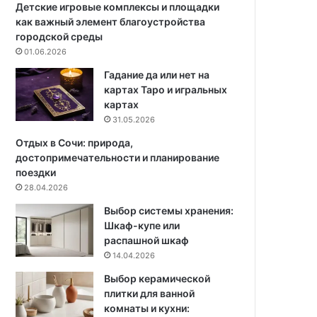
в
а
Детские игровые комплексы и площадки
,
л
как важный элемент благоустройства
о
ь
городской среды
к
н
01.06.2026
о
о
Гадание да или нет на
т
с
картах Таро и игральных
о
т
картах
р
ь
31.05.2026
ы
б
х
л
Отдых в Сочи: природа,
с
а
достопримечательности и планирование
т
г
поездки
о
о
28.04.2026
и
т
Выбор системы хранения:
т
в
Шкаф-купе или
з
о
распашной шкаф
н
р
14.04.2026
а
и
т
т
Выбор керамической
ь
е
плитки для ванной
л
комнаты и кухни:
ь