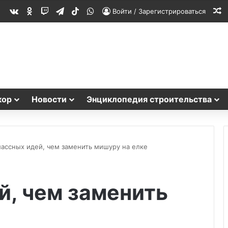
vk.com
Одноклассники
Twitch
Telegram
TikTok
WhatsApp
С
Войти / Зарегистрироваться
кор
Новости
Энциклопедия строительства
лассных идей, чем заменить мишуру на елке
й, чем заменить