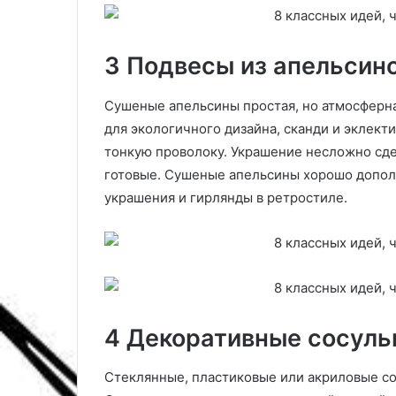
о
й
м
3 Подвесы из апельсин
а
ш
и
Сушеные апельсины простая, но атмосферн
н
для экологичного дизайна, сканди и эклект
ы
тонкую проволоку. Украшение несложно сде
:
7
готовые. Сушеные апельсины хорошо допол
п
украшения и гирлянды в ретростиле.
р
и
ч
и
н
е
г
4 Декоративные сосуль
о
п
Стеклянные, пластиковые или акриловые со
о
я