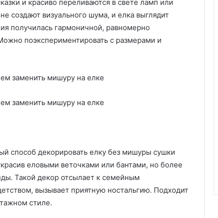
азки и красиво переливаются в свете ламп или
м
 не создают визуального шума, и елка выглядит
а
ция получилась гармоничной, равномерно
т
 Можно поэкспериментировать с размерами и
е
р
и
а
л
о
в
й способ декорировать елку без мишуры сушки
украсив еловыми веточками или бантами, но более
нды. Такой декор отсылает к семейным
детством, вызывает приятную ностальгию. Подходит
нтажном стиле.