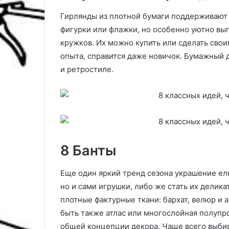
Гирлянды из плотной бумаги поддерживают 
фигурки или флажки, но особенно уютно вы
кружков. Их можно купить или сделать сво
опыта, справится даже новичок. Бумажный д
и ретростиле.
8 Банты
Еще один яркий тренд сезона украшение елк
но и сами игрушки, либо же стать их делик
плотные фактурные ткани: бархат, велюр и 
быть также атлас или многослойная полупро
общей концепции декора. Чаще всего выбир