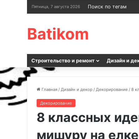
Поиск по тегам
Пятница, 7 августа 2026
Batikom
Строительство и ремонт
Дизайн и де
Главная
/
Дизайн и декор
/
Декорирование
/
8 к
Декорирование
8 классных иде
мишуру на елке