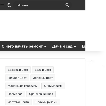
лучайная статья
Sidebar
Switch skin
Искать
С чего начать ремонт
Дача и сад
Еще
Бежевый цвет
Белый цвет
Голубой цвет
Зеленый цвет
Маленькие квартиры
Минимализм
Новый год
Оранжевый цвет
Светлые цвета
Своими руками