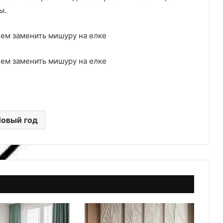
ты.
овый год