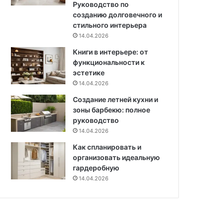
Руководство по
н
созданию долговечного и
о
стильного интерьера
й
14.04.2026
п
Книги в интерьере: от
о
функциональности к
д
эстетике
д
е
14.04.2026
р
Создание летней кухни и
ж
зоны барбекю: полное
к
руководство
и
14.04.2026
Как спланировать и
организовать идеальную
гардеробную
14.04.2026