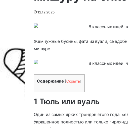
12.12.2025
Жемчужные бусины, фата из вуали, съедобн
мишуре.
Содержание
[
Скрыть
]
Г
Н
е
а
т
л
1 Тюль или вуаль
е
е
р
т
21.04.2025
о
н
Один из самых ярких трендов этого года «е
Налет на посу
г
а
Украшенное полностью или только гирлянда
посудомоечно
е
п