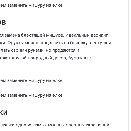
б
и
р
ов
а
е
м
ая замена блестящей мишуре. Идеальный вариант
о
ики. Фрукты можно подвесить на бечевку, ленту или
т
лать своими руками, но продаются и
д
е
няют другой природный декор, бумажные
л
к
у
д
л
я
р
а
ки
з
н
сульки одно из самых модных елочных украшений.
ы
х