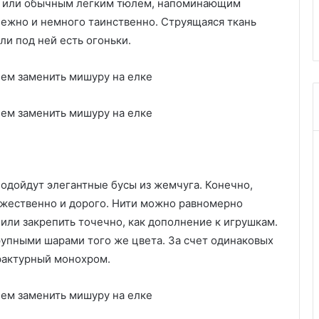
ю или обычным легким тюлем, напоминающим
вления и что с
фасад: выбираем отделку для
с
нежно и немного таинственно. Струящаяся ткань
разных материалов
к
ли под ней есть огоньки.
о
й
п
о
к
р
а
с
и
т
подойдут элегантные бусы из жемчуга. Конечно,
ь
оржественно и дорого. Нити можно равномерно
ф
а
или закрепить точечно, как дополнение к игрушкам.
с
упными шарами того же цвета. За счет одинаковых
а
фактурный монохром.
д
:
в
ы