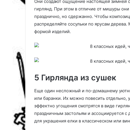
Они создают ощущение настоящей зимней ск
в
гирлянд. При этом в отличие от мишуры они
л
празднично, но сдержанно. Чтобы компози
е
распределяйте сосульки по ярусам дерева.
н
и
формой изделий.
я
и
ч
т
о
с
э
5 Гирлянда из сушек
т
и
Еще один несложный и по-домашнему уютны
м
д
или баранки. Их можно повесить отдельно, 
е
эффектно угощения смотрятся в виде гирля
л
праздничным застольям и ассоциируется с 
а
для украшения елки в классическом или ви
т
ь