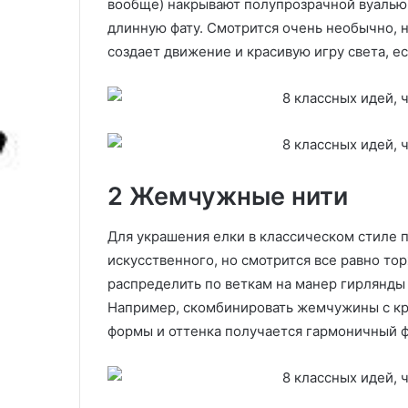
вообще) накрывают полупрозрачной вуаль
причин его поя
04.06.2025
н
о
длинную фату. Смотрится очень необычно, 
Гетерогенный линолеум
этим делать
н
с
создает движение и красивую игру света, ес
ы
у
й
д
л
е
и
п
н
о
о
с
л
л
е
е
2 Жемчужные нити
у
п
м
о
Для украшения елки в классическом стиле 
с
искусственного, но смотрится все равно т
у
д
распределить по веткам на манер гирлянды 
о
Например, скомбинировать жемчужины с кр
м
формы и оттенка получается гармоничный 
о
е
ч
н