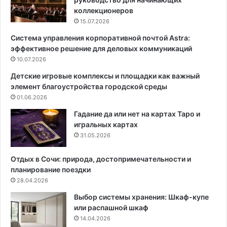
а
а
коллекционеров
т
л
15.07.2026
я
е
Система управления корпоративной почтой Astra:
ж
н
эффективное решение для деловых коммуникаций
н
д
о
10.07.2026
а
й
р
Детские игровые комплексы и площадки как важный
п
ь
элемент благоустройства городской среды
о
н
01.06.2026
т
а
о
Н
Гадание да или нет на картах Таро и
л
о
игральных картах
о
в
31.05.2026
к
ы
:
й
Отдых в Сочи: природа, достопримечательности и
п
г
планирование поездки
о
о
28.04.2026
д
д
Выбор системы хранения: Шкаф-купе
р
:
или распашной шкаф
о
и
14.04.2026
б
д