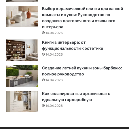
н
е
а
и
Выбор керамической плитки для ванной
я
о
комнаты и кухни: Руководство по
и
ф
созданию долговечного и стильного
н
о
интерьера
с
р
14.04.2026
т
м
Книги в интерьере: от
р
л
функциональности к эстетике
у
е
14.04.2026
к
н
ц
и
Создание летней кухни и зоны барбекю:
и
я
полное руководство
я
и
14.04.2026
п
о
ш
Как спланировать и организовать
а
идеальную гардеробную
г
14.04.2026
о
в
ы
е