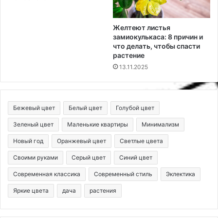
Желтеют листья
замиокулькаса: 8 причин и
что делать, чтобы спасти
растение
13.11.2025
Бежевый цвет
Белый цвет
Голубой цвет
Зеленый цвет
Маленькие квартиры
Минимализм
Новый год
Оранжевый цвет
Светлые цвета
Своими руками
Серый цвет
Синий цвет
Современная классика
Современный стиль
Эклектика
Яркие цвета
дача
растения