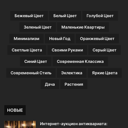
и
н
Бежевый Цвет
Белый Цвет
Голубой Цвет
с
т
Зеленый Цвет
Маленькие Квартиры
р
у
Минимализм
Новый Год
Оранжевый Цвет
к
ц
Светлые Цвета
Своими Руками
Серый Цвет
и
и
Синий Цвет
Современная Классика
(
6
Современный Стиль
Эклектика
Яркие Цвета
2
ф
Дача
Растения
о
т
о
)
НОВЫЕ
Интернет-аукцион антиквариата: