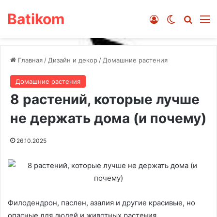
Batikom
Войти
Switch ski
Искат
М
Главная
/
Дизайн и декор
/
Домашние растения
Домашние растения
8 растений, которые лучше
не держать дома (и почему)
26.10.2025
Филодендрон, паслен, азалия и другие красивые, но
опасные для людей и животных растения.