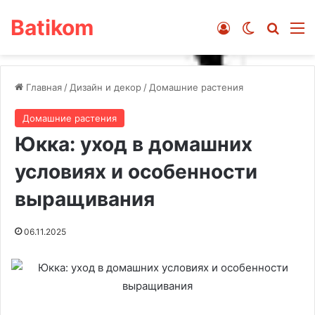
Batikom
Войти
Switch ski
Искат
М
Главная
/
Дизайн и декор
/
Домашние растения
Домашние растения
Юкка: уход в домашних
условиях и особенности
выращивания
06.11.2025