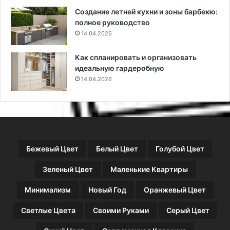
н
,
Создание летней кухни и зоны барбекю:
ы
в
полное руководство
х
д
с
14.04.2026
о
п
х
о
н
Как спланировать и организовать
с
о
идеальную гардеробную
о
в
14.04.2026
б
л
о
е
в
н
н
о
й
Бежевый Цвет
Белый Цвет
Голубой Цвет
Б
а
Зеленый Цвет
Маленькие Квартиры
л
и
Минимализм
Новый Год
Оранжевый Цвет
Светлые Цвета
Своими Руками
Серый Цвет