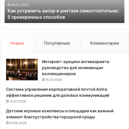
а
а
04.03.2025
Как устранить засор в унитазе самостоятельно:
н
м
5 проверенных способов
и
е
т
ч
ь
т
з
ы
а
:
Новые
Популярные
Комментарии
с
п
о
о
р
т
Интернет-аукцион антиквариата:
в
р
руководство для начинающих
у
я
коллекционеров
н
с
15.07.2026
и
а
Система управления корпоративной почтой Astra:
т
ю
эффективное решение для деловых коммуникаций
а
щ
з
10.07.2026
и
е
й
Детские игровые комплексы и площадки как важный
с
и
элемент благоустройства городской среды
а
н
01.06.2026
м
т