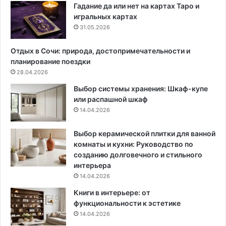
о
е
Гадание да или нет на картах Таро и
с
р
игральных картах
т
ь
31.05.2026
о
е
я
р
Отдых в Сочи: природа, достопримечательности и
т
7
планирование поездки
е
9
28.04.2026
л
к
Выбор системы хранения: Шкаф-купе
ь
в
или распашной шкаф
н
.
14.04.2026
о
м
:
д
5
л
Выбор керамической плитки для ванной
п
я
комнаты и кухни: Руководство по
р
д
созданию долговечного и стильного
о
е
интерьера
в
в
14.04.2026
е
у
Книги в интерьере: от
р
ш
функциональности к эстетике
е
к
14.04.2026
н
и