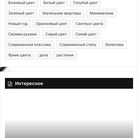
Бежевый цвет
Белый цвет
Голубой цвет
Зеленый цвет
Маленькие квартиры
Минимализм
Новый год
Оранжевый цвет
Светлые цвета
Своими руками
Серый цвет
Синий цвет
Современная классика
Современный стиль
Эклектика
Яркие цвета
дача
растения
Интересное
К
К
а
в
к
а
у
р
с
т
т
и
р
р