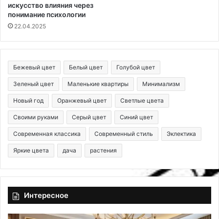
искусство влияния через
понимание психологии
22.04.2025
Бежевый цвет
Белый цвет
Голубой цвет
Зеленый цвет
Маленькие квартиры
Минимализм
Новый год
Оранжевый цвет
Светлые цвета
Своими руками
Серый цвет
Синий цвет
Современная классика
Современный стиль
Эклектика
Яркие цвета
дача
растения
Интересное
К
П