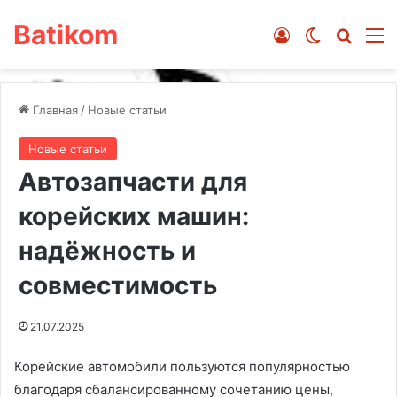
Batikom
Войти
Switch ski
Искат
М
Главная
/
Новые статьи
Новые статьи
Автозапчасти для
корейских машин:
надёжность и
совместимость
21.07.2025
Корейские автомобили пользуются популярностью
благодаря сбалансированному сочетанию цены,