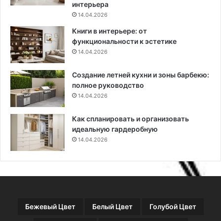
с
интерьера
в
14.04.2026
о
Книги в интерьере: от
и
функциональности к эстетике
м
14.04.2026
и
р
Создание летней кухни и зоны барбекю:
у
полное руководство
к
14.04.2026
а
м
и
Как спланировать и организовать
идеальную гардеробную
14.04.2026
Бежевый Цвет
Белый Цвет
Голубой Цвет