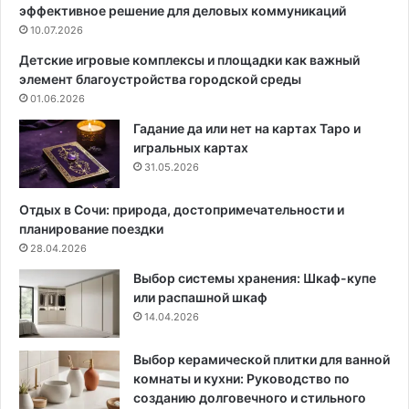
эффективное решение для деловых коммуникаций
п
о
п
10.07.2026
н
у
т
Детские игровые комплексы и площадки как важный
п
а
элемент благоустройства городской среды
о
ж
01.06.2026
л
у
н
ф
Гадание да или нет на картах Таро и
о
а
игральных картах
е
л
31.05.2026
р
ь
у
ц
Отдых в Сочи: природа, достопримечательности и
к
е
планирование поездки
о
в
28.04.2026
в
о
Выбор системы хранения: Шкаф-купе
о
й
или распашной шкаф
д
к
14.04.2026
с
р
т
о
в
в
Выбор керамической плитки для ванной
о
л
комнаты и кухни: Руководство по
и
созданию долговечного и стильного