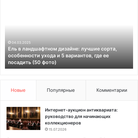
Е
В
л
ы
ь
с
в
о
л
к
а
и
н
04.03.2025
е
Ель в ландшафтном дизайне: лучшие сорта,
д
д
и
особенности ухода и 5 вариантов, где ее
ш
е
посадить (50 фото)
а
к
ф
о
т
р
н
а
о
т
Новые
Популярные
Комментарии
м
и
д
в
и
н
Интернет-аукцион антиквариата:
з
ы
руководство для начинающих
а
е
коллекционеров
й
к
15.07.2026
н
у