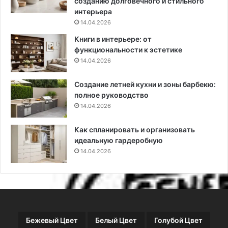
созданию долговечного и стильного
с
е
интерьера
т
н
14.04.2026
и
и
Книги в интерьере: от
у
й
функциональности к эстетике
х
,
14.04.2026
о
к
д
о
Создание летней кухни и зоны барбекю:
а
т
полное руководство
и
о
5
14.04.2026
р
в
ы
а
е
Как спланировать и организовать
р
у
идеальную гардеробную
и
к
14.04.2026
а
р
н
а
т
с
о
я
в
т
,
л
Бежевый Цвет
Белый Цвет
Голубой Цвет
г
а