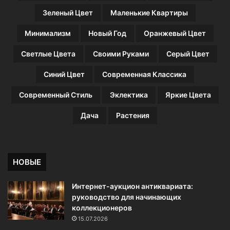
д
н
Зеленый Цвет
Маленькие Квартиры
е
д
е
ш
Минимализм
Новый Год
Оранжевый Цвет
е
а
п
ф
Светлые Цвета
Своими Руками
Серый Цвет
о
т
с
Синий Цвет
Современная Классика
а
д
Современный Стиль
Эклектика
Яркие Цвета
и
т
Дача
Растения
ь
(
5
0
НОВЫЕ
ф
о
Интернет-аукцион антиквариата:
т
руководство для начинающих
о
коллекционеров
)
15.07.2026