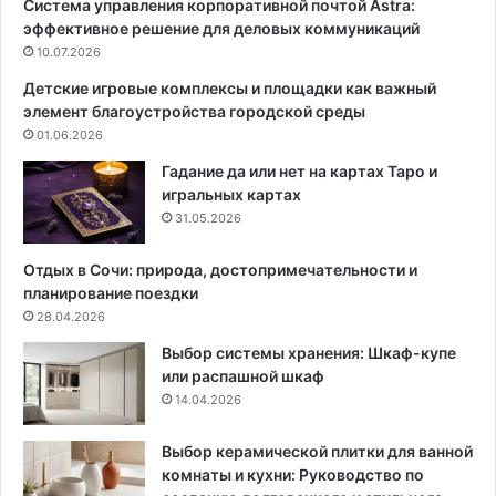
Система управления корпоративной почтой Astra:
е
с
эффективное решение для деловых коммуникаций
:
т
л
10.07.2026
а
у
р
Детские игровые комплексы и площадки как важный
ч
н
элемент благоустройства городской среды
ш
и
01.06.2026
и
к
е
и
Гадание да или нет на картах Таро и
с
д
игральных картах
о
л
31.05.2026
р
я
т
с
Отдых в Сочи: природа, достопримечательности и
а
а
планирование поездки
,
д
28.04.2026
о
а
Выбор системы хранения: Шкаф-купе
с
:
или распашной шкаф
о
1
14.04.2026
б
0
е
р
н
а
Выбор керамической плитки для ванной
н
с
комнаты и кухни: Руководство по
о
т