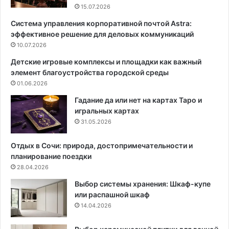
с
о
15.07.2026
т
с
Система управления корпоративной почтой Astra:
н
т
эффективное решение для деловых коммуникаций
о
и
г
10.07.2026
н
о
а
Детские игровые комплексы и площадки как важный
Д
я
элемент благоустройства городской среды
о
:
01.06.2026
м
н
а
о
Гадание да или нет на картах Таро и
:
в
игральных картах
Ф
ы
31.05.2026
у
й
н
в
Отдых в Сочи: природа, достопримечательности и
д
з
планирование поездки
а
г
28.04.2026
м
л
Выбор системы хранения: Шкаф-купе
е
я
или распашной шкаф
н
д
14.04.2026
т
н
а
а
л
п