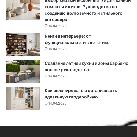
Выбор керамической плитки для ванной
ь
р
комнаты и кухни: Руководство по
н
о
созданию долговечного и стильного
ы
с
интерьера
й
т
14.04.2026
В
р
Книги в интерьере: от
ы
а
функциональности к эстетике
б
н
14.04.2026
о
с
р
т
Создание летней кухни и зоны барбекю:
в
полное руководство
о
14.04.2026
Как спланировать и организовать
идеальную гардеробную
14.04.2026