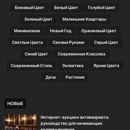
Бежевый Цвет
Белый Цвет
Голубой Цвет
Зеленый Цвет
Маленькие Квартиры
Минимализм
Новый Год
Оранжевый Цвет
Светлые Цвета
Своими Руками
Серый Цвет
Синий Цвет
Современная Классика
Современный Стиль
Эклектика
Яркие Цвета
Дача
Растения
НОВЫЕ
Интернет-аукцион антиквариата:
руководство для начинающих
коллекционеров