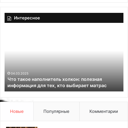
Интересное
К
о
п
и
л
к
а
и
д
04.03.2025
Копилка идей
е
й
Новые
Популярные
Комментарии