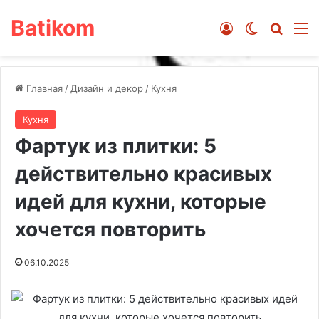
Batikom
Войти
Switch ski
Искат
М
Главная
/
Дизайн и декор
/
Кухня
Кухня
Фартук из плитки: 5
действительно красивых
идей для кухни, которые
хочется повторить
06.10.2025