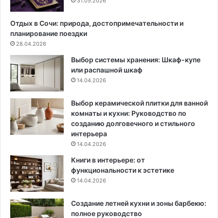
31.05.2026
п
е
о
п
Отдых в Сочи: природа, достопримечательности и
к
р
планирование поездки
р
а
28.04.2026
ы
в
Выбор системы хранения: Шкаф-купе
т
и
или распашной шкаф
и
л
14.04.2026
й
а
Выбор керамической плитки для ванной
комнаты и кухни: Руководство по
созданию долговечного и стильного
интерьера
14.04.2026
Книги в интерьере: от
функциональности к эстетике
14.04.2026
Создание летней кухни и зоны барбекю:
полное руководство