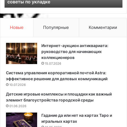
Топ-10 современных видов напольных покрытий
р
р
е
о
м
з
е
е
н
т
Новые
Популярные
Комментарии
н
о
ы
к
х
в
Интернет-аукцион антиквариата:
в
в
руководство для начинающих
и
а
коллекционеров
д
н
15.07.2026
о
н
Система управления корпоративной почтой Astra:
в
о
эффективное решение для деловых коммуникаций
н
й
а
10.07.2026
:
п
о
Детские игровые комплексы и площадки как важный
о
с
элемент благоустройства городской среды
л
н
01.06.2026
ь
о
н
в
Гадание да или нет на картах Таро и
ы
н
игральных картах
х
ы