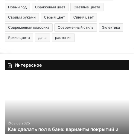
Новый год
Оранжевый цвет
Светлые цвета
Своими руками
Серый цвет
Синий цвет
Современная классика
Современный стиль
Эклектика
Яркие цвета
дача
растения
Интересное
Т
У
о
с
п
т
-
а
1
н
0
о
с
в
о
к
в
а
04.03.2025