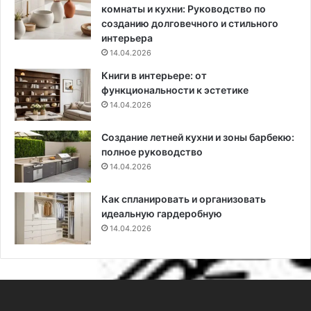
т
е
комнаты и кухни: Руководство по
о
?
созданию долговечного и стильного
д
1
интерьера
ы
0
14.04.2026
и
н
Книги в интерьере: от
в
у
функциональности к эстетике
а
ж
14.04.2026
ж
н
н
ы
Создание летней кухни и зоны барбекю:
ы
х
полное руководство
е
с
с
14.04.2026
о
о
в
в
е
Как спланировать и организовать
е
т
идеальную гардеробную
т
о
14.04.2026
ы
в