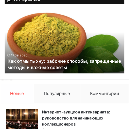
К
К
а
а
к
к
о
с
т
д
м
е
ы
л
т
а
17.09.2025
Как отмыть хну: рабочие способы, запрещенные
ь
т
методы и важные советы
х
ь
н
о
у
т
:
л
р
и
Новые
Популярные
Комментарии
а
ч
б
н
о
ы
Интернет-аукцион антиквариата:
ч
й
руководство для начинающих
и
р
коллекционеров
е
е