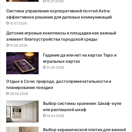
15.07.2026
с
м
Система управления корпоративной почтой Astra:
п
о
эффективное решение для деловых коммуникаций
о
н
с
10.07.2026
т
о
п
Детские игровые комплексы и площадки как важный
б
р
элемент благоустройства городской среды
ы
и
01.06.2026
,
с
з
к
Гадание да или нет на картах Таро и
а
р
игральных картах
п
о
31.05.2026
р
м
е
н
Отдых в Сочи: природа, достопримечательности и
щ
о
планирование поездки
е
м
28.04.2026
н
б
Выбор системы хранения: Шкаф-купе
н
ю
или распашной шкаф
ы
д
14.04.2026
е
ж
м
е
е
т
Выбор керамической плитки для ванной