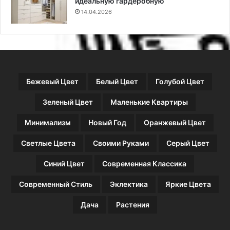
идеальную гардеробную
и
14.04.2026
з
а
й
н
е
р
Бежевый Цвет
Белый Цвет
Голубой Цвет
о
в
Зеленый Цвет
Маленькие Квартиры
Минимализм
Новый Год
Оранжевый Цвет
Светлые Цвета
Своими Руками
Серый Цвет
Синий Цвет
Современная Классика
Современный Стиль
Эклектика
Яркие Цвета
Дача
Растения