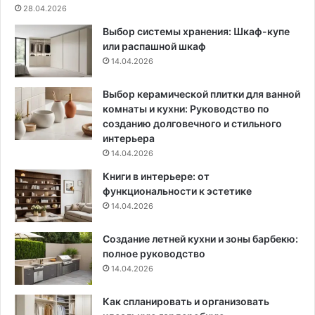
а
н
28.04.2026
с
о
Выбор системы хранения: Шкаф-купе
и
в
или распашной шкаф
в
к
14.04.2026
ы
е
х
м
и
а
Выбор керамической плитки для ванной
с
л
комнаты и кухни: Руководство по
т
е
созданию долговечного и стильного
и
н
интерьера
л
ь
14.04.2026
ь
к
Книги в интерьере: от
н
о
функциональности к эстетике
ы
й
14.04.2026
х
г
и
о
Создание летней кухни и зоны барбекю:
д
с
полное руководство
е
т
й
14.04.2026
и
о
н
т
о
Как спланировать и организовать
д
й