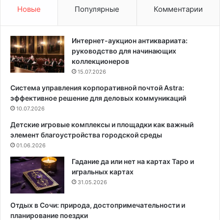
е
т
Новые
Популярные
Комментарии
л
о
а
в
т
п
Интернет-аукцион антиквариата:
ь
о
руководство для начинающих
н
п
коллекционеров
а
л
15.07.2026
б
а
Система управления корпоративной почтой Astra:
е
н
эффективное решение для деловых коммуникаций
л
и
о
10.07.2026
р
й
о
Детские игровые комплексы и площадки как важный
к
в
элемент благоустройства городской среды
у
к
01.06.2026
х
е
н
и
Гадание да или нет на картах Таро и
е
о
игральных картах
:
б
31.05.2026
6
с
к
т
Отдых в Сочи: природа, достопримечательности и
р
а
планирование поездки