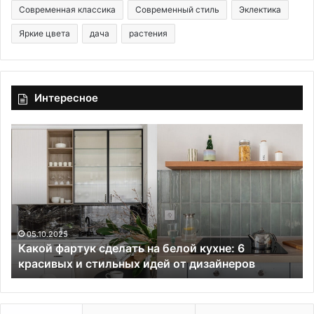
Современная классика
Современный стиль
Эклектика
Яркие цвета
дача
растения
Интересное
К
7
а
п
к
о
о
л
й
е
ф
з
а
н
р
ы
05.10.2025
Какой фартук сделать на белой кухне: 6
т
х
красивых и стильных идей от дизайнеров
у
с
к
о
с
в
д
е