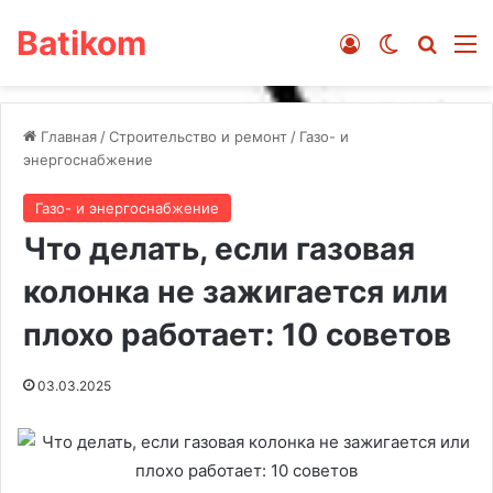
Batikom
Войти
Switch ski
Искат
М
Главная
/
Строительство и ремонт
/
Газо- и
энергоснабжение
Газо- и энергоснабжение
Что делать, если газовая
колонка не зажигается или
плохо работает: 10 советов
03.03.2025