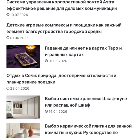
Система управления корпоративной почтой Astra:
:
л
эффективное решение для деловых коммуникаций
и
е
т
10.07.2026
н
о
ы
Детские игровые комплексы и площадки как важный
г
А
элемент благоустройства городской среды
и
х
01.06.2026
м
а
Гадание да или нет на картах Таро и
д
игральных картах
у
31.05.2026
л
и
Отдых в Сочи: природа, достопримечательности и
н
планирование поездки
о
28.04.2026
й
Выбор системы хранения: Шкаф-купе
:
или распашной шкаф
р
14.04.2026
у
с
с
Выбор керамической плитки для ванной
к
комнаты и кухни: Руководство по