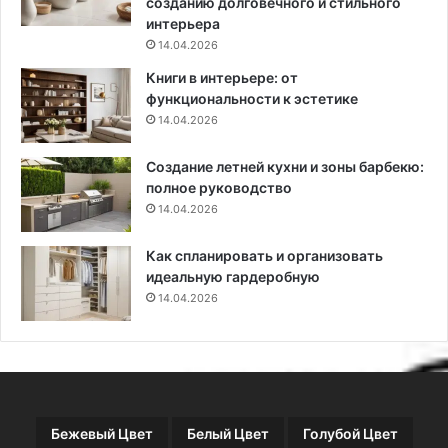
и
созданию долговечного и стильного
е
интерьера
т
14.04.2026
р
Книги в интерьере: от
а
функциональности к эстетике
д
14.04.2026
и
ц
Создание летней кухни и зоны барбекю:
и
полное руководство
и
14.04.2026
в
с
о
Как спланировать и организовать
в
идеальную гардеробную
р
14.04.2026
е
м
е
н
н
о
Бежевый Цвет
Белый Цвет
Голубой Цвет
й