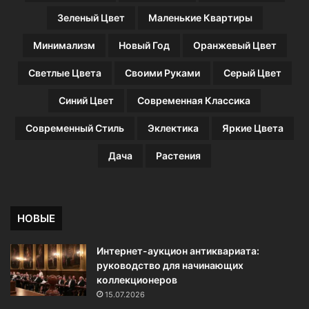
м
Зеленый Цвет
Маленькие Квартиры
о
д
Минимализм
Новый Год
Оранжевый Цвет
е
Светлые Цвета
Своими Руками
Серый Цвет
Синий Цвет
Современная Классика
Современный Стиль
Эклектика
Яркие Цвета
Дача
Растения
НОВЫЕ
Интернет-аукцион антиквариата:
руководство для начинающих
коллекционеров
15.07.2026