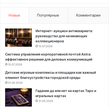
с
л
и
Новые
Популярные
Комментарии
д
у
е
Интернет-аукцион антиквариата:
т
руководство для начинающих
и
коллекционеров
з
15.07.2026
п
Система управления корпоративной почтой Astra:
л
эффективное решение для деловых коммуникаций
а
с
10.07.2026
т
Детские игровые комплексы и площадки как важный
и
элемент благоустройства городской среды
к
01.06.2026
о
в
Гадание да или нет на картах Таро и
о
игральных картах
г
31.05.2026
о