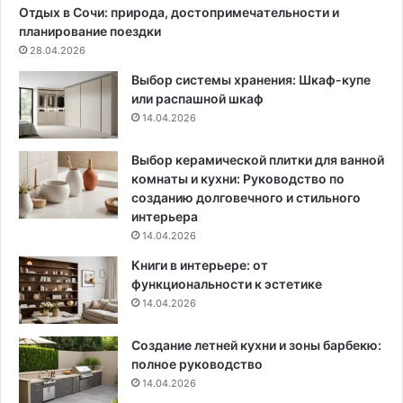
о
Отдых в Сочи: природа, достопримечательности и
к
планирование поездки
н
28.04.2026
а
Выбор системы хранения: Шкаф-купе
или распашной шкаф
14.04.2026
Выбор керамической плитки для ванной
комнаты и кухни: Руководство по
созданию долговечного и стильного
интерьера
14.04.2026
Книги в интерьере: от
функциональности к эстетике
14.04.2026
Создание летней кухни и зоны барбекю:
полное руководство
14.04.2026