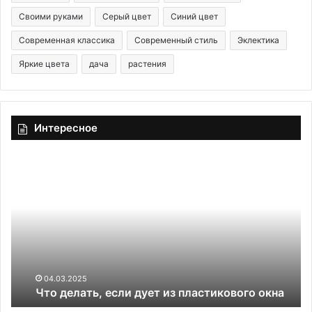
Своими руками
Серый цвет
Синий цвет
Современная классика
Современный стиль
Эклектика
Яркие цвета
дача
растения
Интересное
Ч
А
т
л
о
е
д
б
е
а
л
с
а
т
т
р
ь
04.03.2025
Что делать, если дует из пластикового окна
,
е