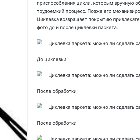
приспособления цикли, которым вручную об
а
трудоемкий процесс. Позже его механизир
т
е
Циклевка возвращает покрытию привлекател
р
фото до и после циклевки паркета.
и
а
л
ы
,
До циклевки
и
н
с
т
р
После обработки
у
м
е
н
После обработки
т
ы
и