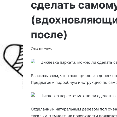
сделать самому
(вдохновляющи
после)
04.03.2025
Рассказываем, что такое циклевка деревянн
С
Предлагаем подробную инструкцию по само
у
х
а
я
20.03.2025
с
Сухая стяжка 
Отделанный натуральным деревом пол очень
т
руками: матер
тусклым, темнеет, на поверхности появляю