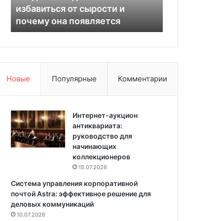
а
с
избавиться от сырости и
подходящие
т
т
почему она появляется
пошаговая 
в
и
д
т
о
ь
м
л
е
е
:
й
Новые
Популярные
Комментарии
к
к
а
у
к
д
и
Интернет-аукцион
у
з
антиквариата:
ш
б
руководство для
а
а
начинающих
в
в
коллекционеров
д
и
о
15.07.2026
т
м
Система управления корпоративной
ь
а
почтой Astra: эффективное решение для
с
ш
деловых коммуникаций
я
н
10.07.2026
о
и