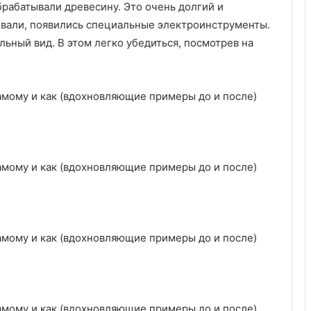
рабатывали древесину. Это очень долгий и
5
овали, появились специальные электроинструменты.
:
т
ьный вид. В этом легко убедиться, посмотрев на
р
е
н
д
о
в
ы
е
и
д
е
и
о
ф
о
р
м
л