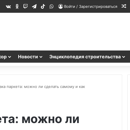
vk.com
Одноклассники
Twitch
Telegram
TikTok
WhatsApp
С
Войти / Зарегистрироваться
кор
Новости
Энциклопедия строительства
ка паркета: можно ли сделать самому и как
та: можно ли