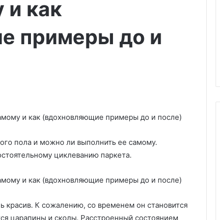
 и как
е примеры до и
ого пола и можно ли выполнить ее самому.
С
стоятельному циклеванию паркета.
е
р
в
и
03.03.2025
р
пола своими
Сервировка стола на Новый
 красив. К сожалению, со временем он становится
о
иалы,
год-2025: трендовые идеи
тся царапины и сколы. Расстроенный состоянием