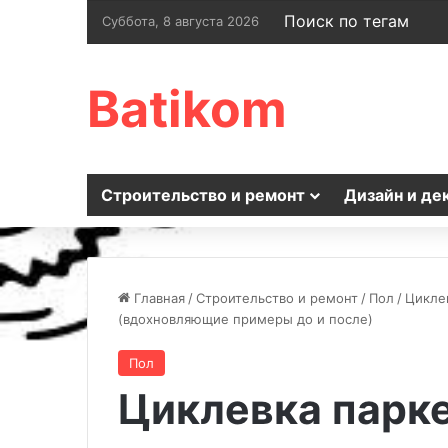
Поиск по тегам
Суббота, 8 августа 2026
Batikom
Строительство и ремонт
Дизайн и де
Главная
/
Строительство и ремонт
/
Пол
/
Циклев
(вдохновляющие примеры до и после)
Пол
Циклевка парке