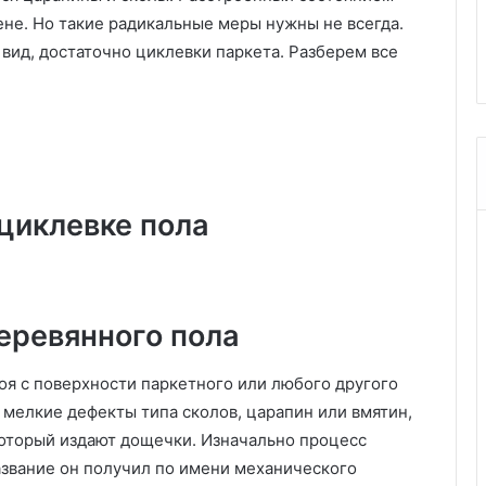
в
 пошаговая
оформления и 63 стильных
ене. Но такие радикальные меры нужны не всегда.
к
фото
а
вид, достаточно циклевки паркета. Разберем все
с
т
о
л
а
н
а
циклевке пола
Н
о
в
ы
й
еревянного пола
г
о
оя с поверхности паркетного или любого другого
д
 мелкие дефекты типа сколов, царапин или вмятин,
-
2
который издают дощечки. Изначально процесс
0
азвание он получил по имени механического
2