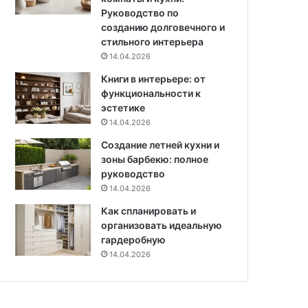
в
р
Руководство по
л
е
созданию долговечного и
я
д
стильного интерьера
е
с
14.04.2026
т
т
с
Книги в интерьере: от
в
я
функциональности к
а
эстетике
и
п
14.04.2026
о
Создание летней кухни и
ш
зоны барбекю: полное
а
руководство
г
14.04.2026
о
в
Как спланировать и
а
организовать идеальную
я
гардеробную
и
14.04.2026
н
с
т