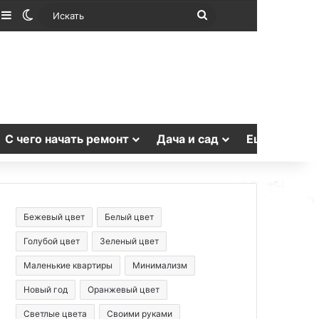
лучайная статья
Sidebar
Switch skin
Искать
С чего начать ремонт
Дача и сад
Еще
Бежевый цвет
Белый цвет
Голубой цвет
Зеленый цвет
Маленькие квартиры
Минимализм
Новый год
Оранжевый цвет
Светлые цвета
Своими руками