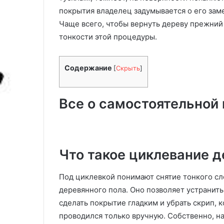
я
инструменты и
покрытия владелец задумывается о его зам
ж
инструкция
к
Чаще всего, чтобы вернуть дереву прежний 
а
тонкости этой процедуры.
п
о
л
Содержание
[
Скрыть
]
а
с
в
Все о самостоятельной 
о
и
м
и
р
Что такое циклевание д
у
к
Под циклевкой понимают снятие тонкого сл
а
деревянного пола. Оно позволяет устранить
м
и
сделать покрытие гладким и убрать скрип, 
:
проводился только вручную. Собственно, н
м