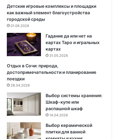
т
х
Детские игровые комплексы и площадки
с
у
как важный элемент благоустройства
ы
с
городской среды
р
л
01.06.2026
о
о
Гадание да или нет на
с
в
картах Таро и игральных
т
и
картах
и
я
31.05.2026
и
х
п
:
Отдых в Сочи: природа,
о
п
достопримечательности и планирование
ч
о
поездки
е
д
28.04.2026
м
х
Выбор системы хранения:
у
о
Шкаф-купе или
о
д
распашной шкаф
н
я
14.04.2026
а
щ
п
и
Выбор керамической
о
е
плитки для ванной
я
с
комнаты и кухни: