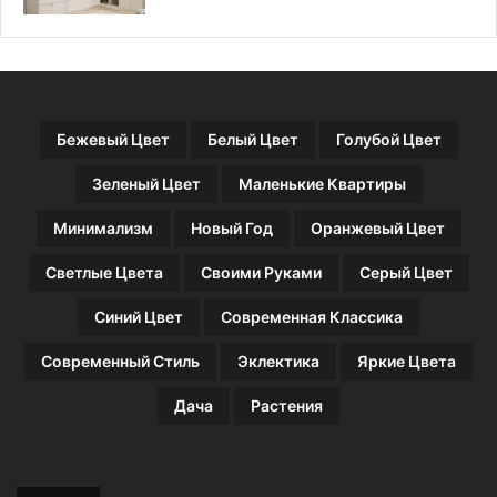
а
л
м
я
о
и
о
н
ч
т
и
е
Бежевый Цвет
Белый Цвет
Голубой Цвет
с
р
т
ь
Зеленый Цвет
Маленькие Квартиры
к
е
и
р
Минимализм
Новый Год
Оранжевый Цвет
и
а
в
Светлые Цвета
Своими Руками
Серый Цвет
ы
с
Синий Цвет
Современная Классика
о
к
Современный Стиль
Эклектика
Яркие Цвета
о
й
Дача
Растения
м
о
щ
н