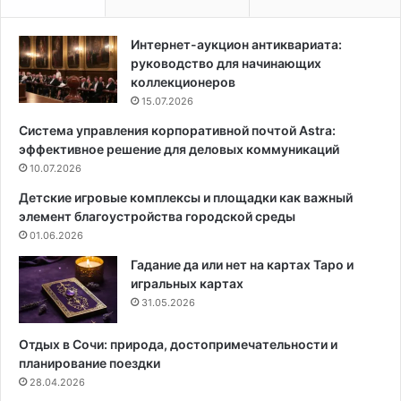
я
и
е
т
Интернет-аукцион антиквариата:
т
ь
руководство для начинающих
р
:
коллекционеров
о
6
15.07.2026
б
э
Система управления корпоративной почтой Astra:
о
ф
эффективное решение для деловых коммуникаций
т
ф
-
10.07.2026
е
п
к
Детские игровые комплексы и площадки как важный
ы
т
элемент благоустройства городской среды
л
н
01.06.2026
е
ы
с
х
Гадание да или нет на картах Таро и
о
и
игральных картах
с
г
31.05.2026
T
а
r
р
Отдых в Сочи: природа, достопримечательности и
o
м
планирование поездки
u
о
28.04.2026
v
н