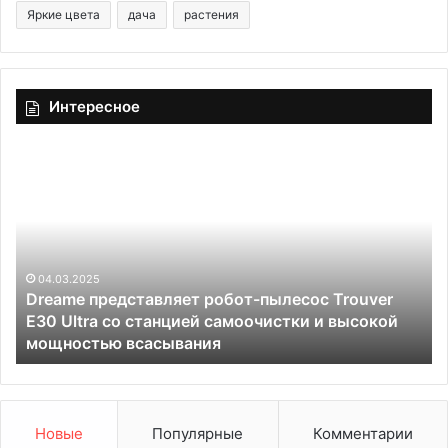
Яркие цвета
дача
растения
Интересное
D
З
r
а
e
х
a
о
m
ч
e
е
п
04.03.2025
т
Dreame представляет робот-пылесос Trouver
р
с
E30 Ultra со станцией самоочистки и высокой
е
я
мощностью всасывания
д
п
с
о
т
в
а
т
в
о
Новые
Популярные
Комментарии
л
р