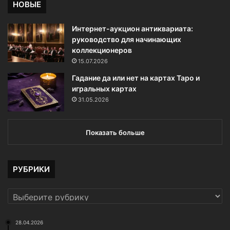
НОВЫЕ
о
с
Интернет-аукцион антиквариата:
т
руководство для начинающих
ь
коллекционеров
ю
15.07.2026
в
с
Гадание да или нет на картах Таро и
а
игральных картах
с
31.05.2026
ы
в
а
Показать больше
н
и
я
РУБРИКИ
РУБРИКИ
28.04.2026