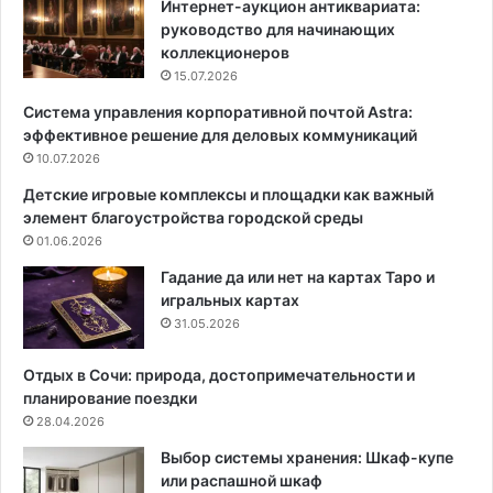
Интернет-аукцион антиквариата:
с
и
руководство для начинающих
т
з
коллекционеров
в
б
15.07.2026
у
е
Система управления корпоративной почтой Astra:
:
ж
эффективное решение для деловых коммуникаций
к
а
в
10.07.2026
т
а
ь
Детские игровые комплексы и площадки как важный
р
т
элемент благоустройства городской среды
т
и
01.06.2026
и
п
р
и
Гадание да или нет на картах Таро и
а
ч
игральных картах
4
н
31.05.2026
4
ы
к
х
Отдых в Сочи: природа, достопримечательности и
в
о
планирование поездки
.
ш
28.04.2026
м
и
Выбор системы хранения: Шкаф-купе
в
б
или распашной шкаф
о
о