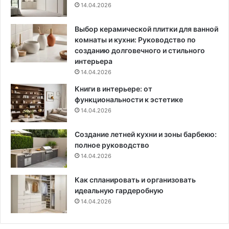
14.04.2026
т
к
р
е
Выбор керамической плитки для ванной
с
комнаты и кухни: Руководство по
т
созданию долговечного и стильного
а
интерьера
в
14.04.2026
р
Книги в интерьере: от
и
функциональности к эстетике
р
14.04.2026
о
в
Создание летней кухни и зоны барбекю:
а
полное руководство
н
н
14.04.2026
о
м
Как спланировать и организовать
д
идеальную гардеробную
о
14.04.2026
м
е