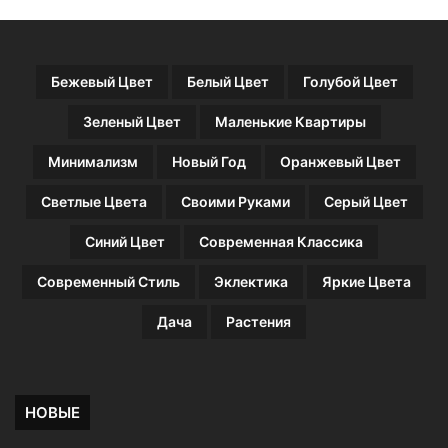
1
9
5
0
Бежевый Цвет
Белый Цвет
Голубой Цвет
-
х
Зеленый Цвет
Маленькие Квартиры
Минимализм
Новый Год
Оранжевый Цвет
Светлые Цвета
Своими Руками
Серый Цвет
Синий Цвет
Современная Классика
Современный Стиль
Эклектика
Яркие Цвета
Дача
Растения
НОВЫЕ