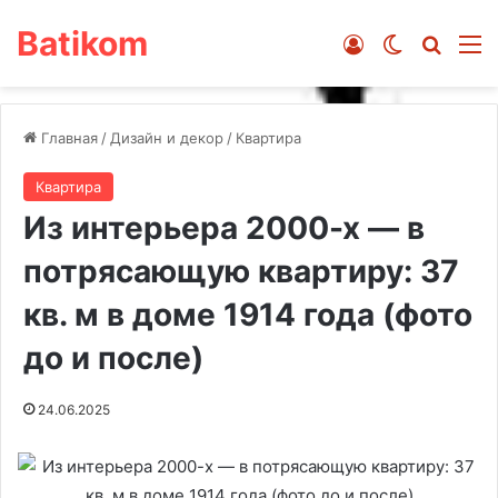
Batikom
Войти
Switch ski
Искат
М
Главная
/
Дизайн и декор
/
Квартира
Квартира
Из интерьера 2000-х — в
потрясающую квартиру: 37
кв. м в доме 1914 года (фото
до и после)
24.06.2025