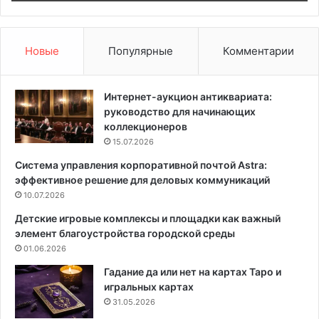
c
л
o
я
r
о
d
ф
Новые
Популярные
Комментарии
s
о
:
р
г
м
Интернет-аукцион антиквариата:
д
л
руководство для начинающих
е
е
коллекционеров
р
н
15.07.2026
о
и
Система управления корпоративной почтой Astra:
ж
я
эффективное решение для деловых коммуникаций
д
л
а
10.07.2026
е
ю
т
Детские игровые комплексы и площадки как важный
т
н
элемент благоустройства городской среды
с
е
01.06.2026
я
г
м
о
Гадание да или нет на картах Таро и
у
б
игральных картах
з
а
31.05.2026
ы
л