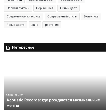
Своими руками
Серый цвет
Синий цвет
Современная классика
Современный стиль
Эклектика
Яркие цвета
дача
растения
Интересное
A
7
c
в
o
а
u
у
s
-
t
и
i
д
c
е
06.09.2025
Acoustic Records: где рождаются музыкальные
R
й
мечты
e
д