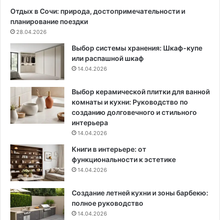
к
к
Отдых в Сочи: природа, достопримечательности и
а
о
планирование поездки
л
н
28.04.2026
ь
а
Выбор системы хранения: Шкаф-купе
н
или распашной шкаф
ы
14.04.2026
е
м
е
Выбор керамической плитки для ванной
ч
комнаты и кухни: Руководство по
т
созданию долговечного и стильного
ы
интерьера
14.04.2026
Книги в интерьере: от
функциональности к эстетике
14.04.2026
Создание летней кухни и зоны барбекю:
полное руководство
14.04.2026