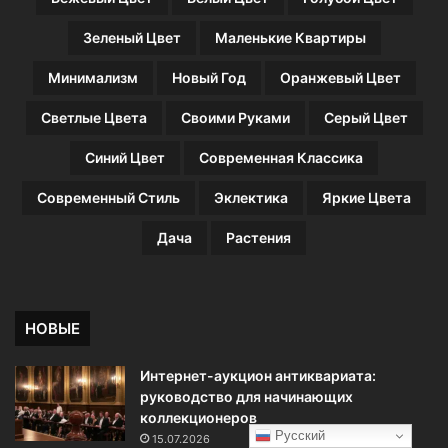
Зеленый Цвет
Маленькие Квартиры
Минимализм
Новый Год
Оранжевый Цвет
Светлые Цвета
Своими Руками
Серый Цвет
Синий Цвет
Современная Классика
Современный Стиль
Эклектика
Яркие Цвета
Дача
Растения
НОВЫЕ
Интернет-аукцион антиквариата:
руководство для начинающих
коллекционеров
Русский
15.07.2026