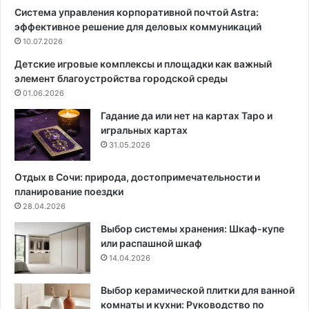
Система управления корпоративной почтой Astra:
т
эффективное решение для деловых коммуникаций
е
10.07.2026
н
у
Детские игровые комплексы и площадки как важный
:
элемент благоустройства городской среды
п
01.06.2026
р
о
Гадание да или нет на картах Таро и
с
игральных картах
т
31.05.2026
ы
е
Отдых в Сочи: природа, достопримечательности и
с
планирование поездки
о
28.04.2026
в
Выбор системы хранения: Шкаф-купе
е
или распашной шкаф
т
14.04.2026
ы
Выбор керамической плитки для ванной
комнаты и кухни: Руководство по