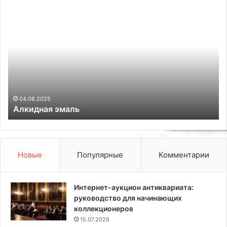
А
К
л
а
к
к
и
о
д
п
н
р
а
е
я
д
э
е
04.06.2025
Алкидная эмаль
м
л
а
и
л
т
ь
ь
н
Новые
Популярные
Комментарии
е
с
у
Интернет-аукцион антиквариата:
щ
руководство для начинающих
у
коллекционеров
ю
15.07.2026
с