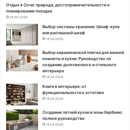
я
н
Отдых в Сочи: природа, достопримечательности и
у
у
планирование поездки
ю
ж
28.04.2026
т
н
Выбор системы хранения: Шкаф-купе
а
о
или распашной шкаф
и
м
14.04.2026
м
е
и
н
н
я
Выбор керамической плитки для ванной
и
т
комнаты и кухни: Руководство по
м
ь
созданию долговечного и стильного
а
ч
интерьера
л
а
14.04.2026
и
щ
Книги в интерьере: от
з
е
функциональности к эстетике
м
,
14.04.2026
а
ч
е
Создание летней кухни и зоны барбекю:
м
полное руководство
к
14.04.2026
а