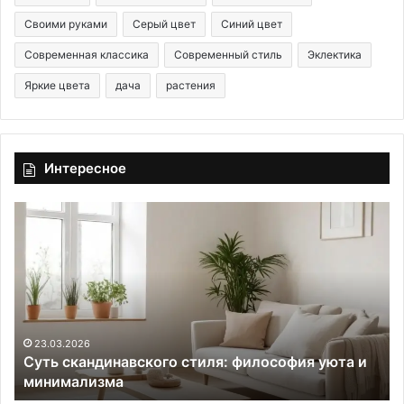
Своими руками
Серый цвет
Синий цвет
Современная классика
Современный стиль
Эклектика
Яркие цвета
дача
растения
Интересное
С
6
у
п
т
р
ь
е
с
д
к
м
а
е
н
т
23.03.2026
Суть скандинавского стиля: философия уюта и
д
о
минимализма
и
в
н
в