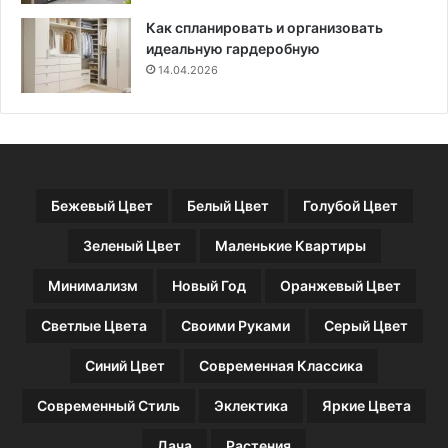
ж
е
Как спланировать и организовать
т
идеальную гардеробную
с
14.04.2026
я
Бежевый Цвет
Белый Цвет
Голубой Цвет
Зеленый Цвет
Маленькие Квартиры
Минимализм
Новый Год
Оранжевый Цвет
Светлые Цвета
Своими Руками
Серый Цвет
Синий Цвет
Современная Классика
Современный Стиль
Эклектика
Яркие Цвета
Дача
Растения