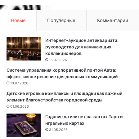
а
в
в
а
с
н
Новые
Популярные
Комментарии
к
н
о
о
г
й
Интернет-аукцион антиквариата:
о
к
руководство для начинающих
с
о
коллекционеров
т
м
15.07.2026
и
н
Система управления корпоративной почтой Astra:
л
а
эффективное решение для деловых коммуникаций
я
т
:
10.07.2026
е
ф
,
Детские игровые комплексы и площадки как важный
и
к
элемент благоустройства городской среды
л
о
01.06.2026
о
т
с
о
Гадание да или нет на картах Таро и
о
р
игральных картах
ф
ы
31.05.2026
и
е