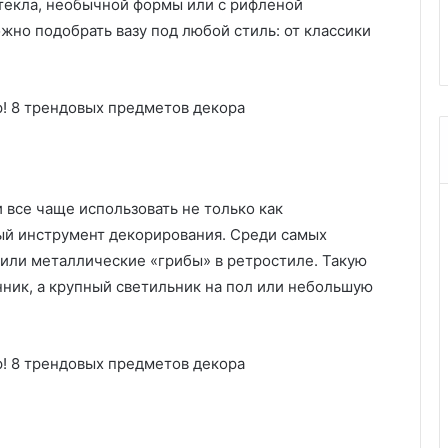
стекла, необычной формы или с рифленой
 нет на картах
эффективные методы и
н
жно подобрать вазу под любой стиль: от классики
ых картах
профилактика
и
т
ь
з
а
с
о
р
в
 все чаще использовать не только как
в
ый инструмент декорирования. Среди самых
а
или металлические «грибы» в ретростиле. Такую
н
нник, а крупный светильник на пол или небольшую
н
о
й
в
д
о
м
а