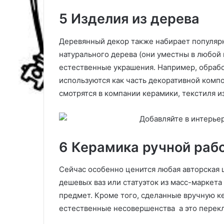
ь
5 Изделия из дерева
м
о
Деревянный декор также набирает популярн
д
н
натурального дерева (они уместны в любой
у
естественные украшения. Например, обраб
ю
используются как часть декоративной комп
б
смотрятся в компании керамики, текстиля и
а
з
у
6
6 Керамика ручной раб
5
ф
о
Сейчас особенно ценится любая авторская 
т
дешевых ваз или статуэток из масс-маркета
о
предмет. Кроме того, сделанные вручную к
естественные несовершенства а это перекл