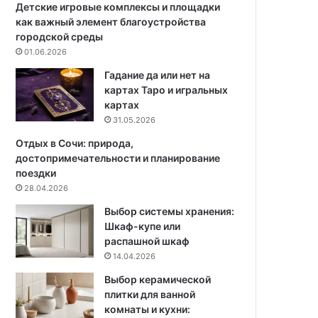
е
и
Детские игровые комплексы и площадки
з
х
как важный элемент благоустройства
н
о
городской среды
ы
т
01.06.2026
е
л
Гадание да или нет на
с
и
картах Таро и игральных
о
ч
картах
в
и
31.05.2026
е
я
т
,
Отдых в Сочи: природа,
ы
о
достопримечательности и планирование
д
б
поездки
л
з
28.04.2026
я
о
Выбор системы хранения:
н
р
Шкаф-купе или
а
п
распашной шкаф
ч
р
14.04.2026
и
о
н
и
Выбор керамической
а
з
плитки для ванной
ю
в
комнаты и кухни:
щ
о