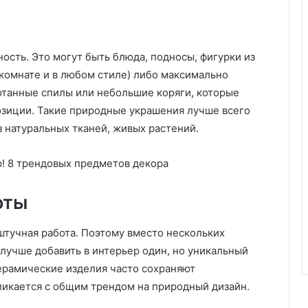
ы
е
м
ость. Это могут быть блюда, подносы, фигурки из
е
т
 комнате и в любом стиле) либо максимально
о
отанные спилы или небольшие коряги, которые
д
озиции. Такие природные украшения лучше всего
ы
з натуральных тканей, живых растений.
и
п
р
о
ф
оты
и
л
а
штучная работа. Поэтому вместо нескольких
к
 лучше добавить в интерьер один, но уникальный
т
ерамические изделия часто сохраняют
и
икается с общим трендом на природный дизайн.
к
а