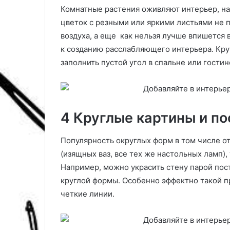
к
г
Комнатные растения оживляют интерьер, н
п
р
цветок с резными или яркими листьями не п
р
а
воздуха, а еще как нельзя лучше впишется
и
л
м
ь
к созданию расслабляющего интерьера. Кр
е
н
заполнить пустой угол в спальне или гости
н
ы
я
х
т
к
ь
а
и
р
4 Круглые картины и п
с
т
ч
а
Популярность округлых форм в том числе о
е
х
(изящных ваз, все тех же настольных ламп),
м
с
Например, можно украсить стену парой пос
о
круглой формы. Особенно эффектно такой п
ч
четкие линии.
е
т
а
т