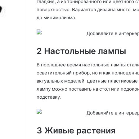
гладкие, а из тонированного или цветного 
сочетать модную базу (65
Гадание да или
в
а
поверхностью. Вариантов дизайна много мо
фото)
Таро и игральн
с
и
до минимализма.
е
л
р
и
о
н
-
е
б
т
2 Настольные лампы
е
н
ж
а
е
к
В последнее время настольные лампы стали
в
а
осветительный прибор, но и как полноценн
ы
р
актуальных моделей цветные пластиковые 
х
т
лампу можно поставить на стол или подоко
т
а
о
х
подставку.
н
Т
а
а
х
р
о
к
и
3 Живые растения
а
и