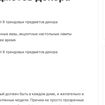
янные вазы, акцентные настольные лампы
ее время.
К
а
к
у
с
01.07.2025
т
ый должен быть в каждом доме, и желательно в
Как устранить засор в ванной 
р
еклянные модели. Причем не просто прозрачные
домашних условиях:
а