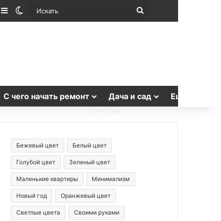
лучайная статья
Sidebar
Switch skin
Искать
С чего начать ремонт
Дача и сад
Еще
Бежевый цвет
Белый цвет
Голубой цвет
Зеленый цвет
Маленькие квартиры
Минимализм
Новый год
Оранжевый цвет
Светлые цвета
Своими руками