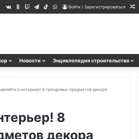
vk.com
Одноклассники
Twitch
Telegram
TikTok
WhatsApp
С
Войти / Зарегистрироваться
кор
Новости
Энциклопедия строительства
авляйте в интерьер! 8 трендовых предметов декора
нтерьер! 8
дметов декора