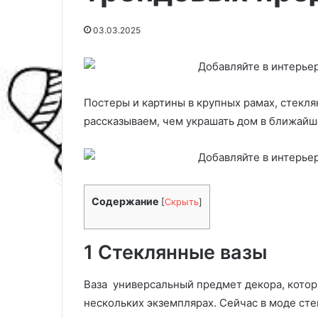
03.03.2025
Постеры и картины в крупных рамах, стекл
рассказываем, чем украшать дом в ближайш
Содержание
[
Скрыть
]
И
Г
н
а
т
д
1 Стеклянные вазы
е
а
р
н
22.06.2025
ь
и
Ваза универсальный предмет декора, котор
Интерьер в серо-бежевых
е
е
нескольких экземплярах. Сейчас в моде ст
тонах: как применять и с чем
31.05.2026
р
д