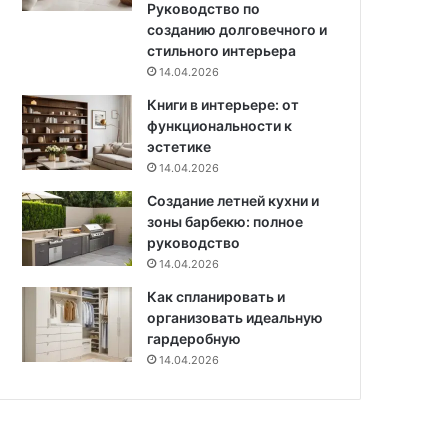
Руководство по
и
д
созданию долговечного и
х
и
стильного интерьера
т
14.04.2026
е
Книги в интерьере: от
л
функциональности к
е
эстетике
й
(
14.04.2026
4
Создание летней кухни и
7
зоны барбекю: полное
ф
руководство
о
14.04.2026
т
о
Как спланировать и
)
организовать идеальную
гардеробную
14.04.2026