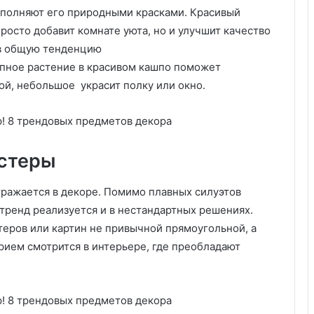
ш
аполняют его природными красками. Красивый
н
росто добавит комнате уюта, но и улучшит качество
и
 в общую тенденцию
х
у
упное растение в красивом кашпо поможет
с
ной, небольшое украсит полку или окно.
л
о
в
и
я
остеры
х
:
тражается в декоре. Помимо плавных силуэтов
э
 тренд реализуется и в нестандартных решениях.
ф
ф
теров или картин не привычной прямоугольной, а
е
рием смотрится в интерьере, где преобладают
к
т
и
в
н