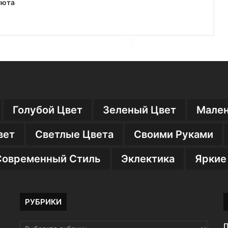
уюта
Голубой Цвет
Зеленый Цвет
Мален
вет
Светлые Цвета
Своими Руками
Современный Стиль
Эклектика
Яркие
РУБРИКИ
П
РУБРИКИ