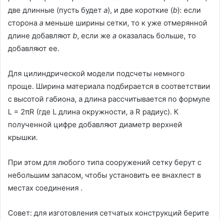
две длинные (пусть будет
a
), и две короткие (
b
): если
сторона
a
меньше ширины сетки, то к уже отмерянной
длине добавляют
b
, если же
a
оказалась больше, то
добавляют ее.
Для цилиндрической модели подсчеты немного
проще. Ширина материала подбирается в соответствии
с высотой габиона, а длина рассчитывается по формуле
L = 2πR (где L длина окружности, а R радиус). К
полученной цифре добавляют диаметр верхней
крышки.
При этом для любого типа сооружений сетку берут с
небольшим запасом, чтобы установить ее внахлест в
местах соединения .
Совет: для изготовления сетчатых конструкций берите