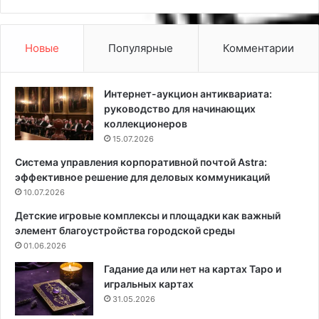
о
т
щ
ь
ь
я
Новые
Популярные
Комментарии
д
б
л
л
я
о
Интернет-аукцион антиквариата:
Л
к
руководство для начинающих
Н
и
коллекционеров
Р
в
15.07.2026
и
к
Система управления корпоративной почтой Astra:
Д
о
эффективное решение для деловых коммуникаций
Н
м
Р
10.07.2026
п
:
о
Детские игровые комплексы и площадки как важный
а
с
элемент благоустройства городской среды
к
т
01.06.2026
т
:
у
ч
Гадание да или нет на картах Таро и
а
т
игральных картах
л
о
31.05.2026
ь
п