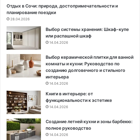
н
о
Отдых в Сочи: природа, достопримечательности и
о
д
планирование поездки
с
х
28.04.2026
т
о
Выбор системы хранения: Шкаф-купе
ь
д
или распашной шкаф
б
и
14.04.2026
л
т
а
д
г
л
Выбор керамической плитки для ванной
о
я
комнаты и кухни: Руководство по
т
к
созданию долговечного и стильного
в
о
интерьера
о
м
14.04.2026
р
п
Книги в интерьере: от
и
о
функциональности к эстетике
т
с
14.04.2026
е
т
л
и
Создание летней кухни и зоны барбекю:
ь
р
полное руководство
н
о
о
14.04.2026
в