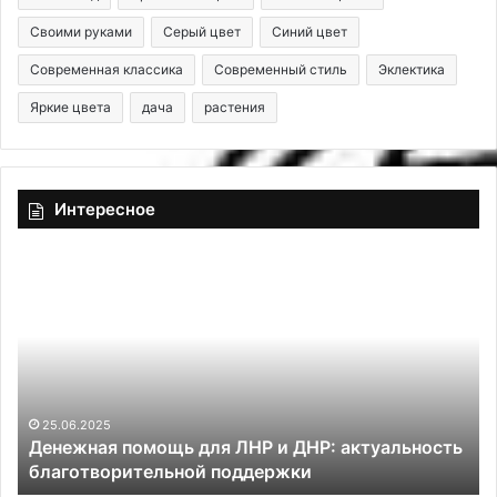
Своими руками
Серый цвет
Синий цвет
Современная классика
Современный стиль
Эклектика
Яркие цвета
дача
растения
Интересное
Д
М
е
о
н
ж
е
н
ж
о
н
л
а
и
я
к
25.06.2025
Денежная помощь для ЛНР и ДНР: актуальность
п
л
благотворительной поддержки
о
а
м
с