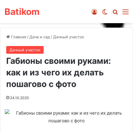
Batikom
Войти
Switch ski
Искат
М
Главная
/
Дача и сад
/
Дачный участок
Дачный участок
Габионы своими руками:
как и из чего их делать
пошагово с фото
24.10.2025