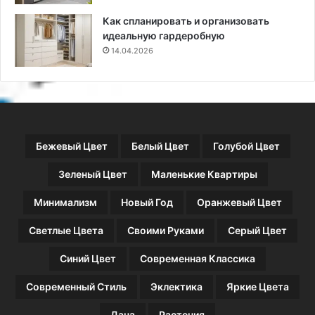
й
а
п
н
Как спланировать и организовать
о
и
идеальную гардеробную
д
я
14.04.2026
д
,
е
а
р
ч
ж
т
к
о
и
н
Бежевый Цвет
Белый Цвет
Голубой Цвет
е
л
Зеленый Цвет
Маленькие Квартиры
ь
з
Минимализм
Новый Год
Оранжевый Цвет
я
к
Светлые Цвета
Своими Руками
Серый Цвет
л
а
Синий Цвет
Современная Классика
с
т
Современный Стиль
Эклектика
Яркие Цвета
ь
Дача
Растения