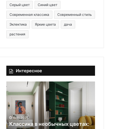
Серый цвет
Синий цвет
Современная классика
Современный стиль
Эклектика
Яркие цвета
дача
растения
Интересное
К
Н
л
е
а
з
с
а
с
б
и
ы
10.11.2025
14.06.2025
к
в
Классика в необычных цветах:
Не забывайт
а
а