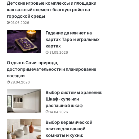
ы
р
Детские игровые комплексы и площадки
й
ы
как важный элемент благоустройства
д
х
городской среды
о
к
01.06.2026
м
о
Гадание да или нет на
1
п
картах Таро и игральных
6
и
картах
0
т
31.05.2026
к
с
в
я
Отдых в Сочи: природа,
.
б
достопримечательности и планирование
м
о
поездки
д
л
28.04.2026
л
ь
Выбор системы хранения:
я
ш
Шкаф-купе или
с
е
распашной шкаф
е
в
14.04.2026
м
с
ь
е
Выбор керамической
и
г
плитки для ванной
с
о
комнаты и кухни:
д
б