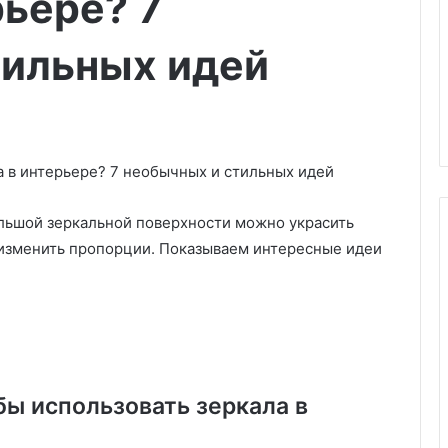
рьере? 7
тильных идей
льшой зеркальной поверхности можно украсить
, изменить пропорции. Показываем интересные идеи
К
а
к
в
ы
б
бы использовать зеркала в
р
уть: правила
04.03.2025
а