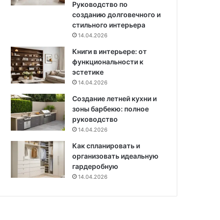
Руководство по
в
а
созданию долговечного и
у
к
стильного интерьера
м
т
14.04.2026
я
е
д
Книги в интерьере: от
р
е
функциональности к
и
т
эстетике
й
ь
14.04.2026
м
Создание летней кухни и
и
зоны барбекю: полное
руководство
14.04.2026
Как спланировать и
организовать идеальную
гардеробную
14.04.2026