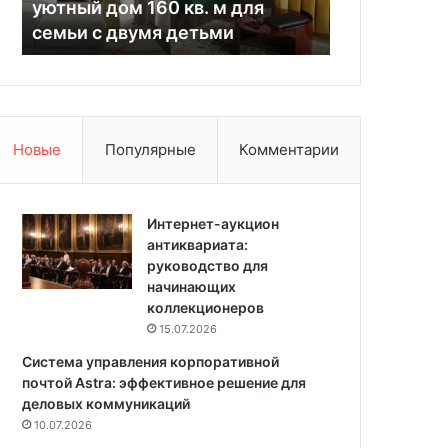
уютный дом 160 кв. м для
на которых
в
й
семьи с двумя детьми
всего бакт
н
т
е
е
о
м
б
ы
ы
т
ч
ь
Новые
Популярные
Комментарии
н
:
ы
6
х
в
ц
Интернет-аукцион
е
в
антиквариата:
щ
е
руководство для
е
т
начинающих
й
а
коллекционеров
,
х
н
15.07.2026
:
а
Система управления корпоративной
у
к
почтой Astra: эффективное решение для
ю
о
деловых коммуникаций
т
т
10.07.2026
н
о