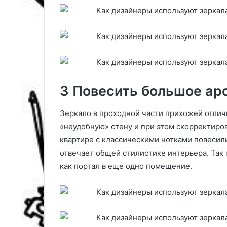
а
и
м
л
и
с
я
г
р
а
д
3 Повесить большое ар
у
с
Зеркало в проходной части прихожей отлич
н
«неудобную» стену и при этом скорректиров
и
к
квартире с классическими нотками повесил
отвечает общей стилистике интерьера. Так 
как портал в еще одно помещение.