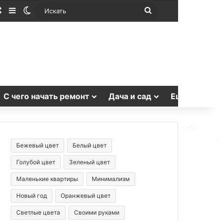
Случайная статья
Sidebar
Switch skin
Искать
С чего начать ремонт
Дача и сад
Еще
Бежевый цвет
Белый цвет
Голубой цвет
Зеленый цвет
Маленькие квартиры
Минимализм
Новый год
Оранжевый цвет
Светлые цвета
Своими руками