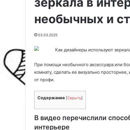
зеркала в инте
необычных и с
03.03.2025
При помощи необычного аксессуара или бо
комнату, сделать ее визуально просторнее
от профи.
С
К
х
а
е
к
Содержание
[
Скрыть
]
м
с
ы
о
о
б
В видео перечислили спосо
04.03.2025
23.04.2025
т
р
Схемы отопления дома: 8
Как собрать рт
интерьере
о
а