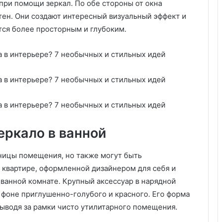
при помощи зеркал. По обе стороны от окна
6
п
тен. Они создают интересный визуальный эффект и
р
тся более просторным и глубоким.
о
с
т
ы
х
ш
а
г
о
в
еркало в ванной
ницы помещения, но также могут быть
 квартире, оформленной дизайнером для себя и
 ванной комнате. Крупный аксессуар в нарядной
 фоне приглушенно-голубого и красного. Его форма
выводя за рамки чисто утилитарного помещения.