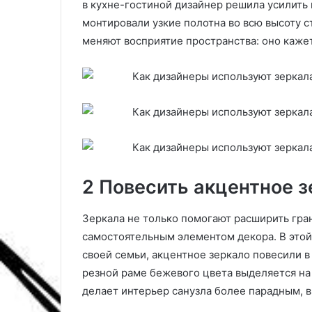
в кухне-гостиной дизайнер решила усилить 
ш
с
е
н
монтировали узкие полотна во всю высоту с
н
о
меняют восприятие пространства: оно каже
и
с
й
т
с
и
н
и
а
с
г
о
л
в
я
е
д
т
н
ы
2 Повесить акцентное з
ы
,
м
е
Зеркала не только помогают расширить гра
и
с
самостоятельным элементом декора. В этой
р
л
и
и
своей семьи, акцентное зеркало повесили в
с
р
резной раме бежевого цвета выделяется на
у
а
делает интерьер санузла более парадным, 
н
з
к
б