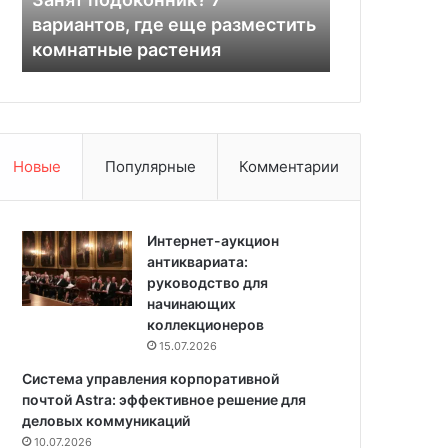
01.04.2026
д
т
й
вариантов, где еще разместить
Оконный те
о
е
комнатные растения
установка и
к
к
о
с
н
т
н
и
и
л
к
ь
Новые
Популярные
Комментарии
?
:
7
в
в
ы
а
Интернет-аукцион
б
р
антиквариата:
о
и
руководство для
р
а
начинающих
,
н
коллекционеров
у
т
с
15.07.2026
о
т
Система управления корпоративной
в
а
почтой Astra: эффективное решение для
,
н
деловых коммуникаций
г
о
10.07.2026