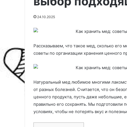
выбор подходя
24.10.2025
Рассказываем, что такое мед, сколько его 
советы по организации хранения ценного п
Натуральный мед любимое многими лакомс
К
от разных болезней. Считается, что он безо
а
ценного продукта, пусть даже небольшие, ес
к
правильно его сохранять. Мы подготовили п
о
условиях, чтобы не потерять вкус и полезны
б
р
08.12.2025
а
Как обработат