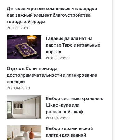
д
в
е
к
Детские игровые комплексы и площадки
е
а
как важный элемент благоустройства
щ
и
городской среды
е
у
01.06.2026
р
х
Гадание да или нет на
а
о
картах Таро и игральных
з
д
картах
м
31.05.2026
е
с
Отдых в Сочи: природа,
т
достопримечательности и планирование
и
поездки
т
28.04.2026
ь
Выбор системы хранения:
к
Шкаф-купе или
о
распашной шкаф
м
14.04.2026
н
а
Выбор керамической
т
плитки для ванной
н