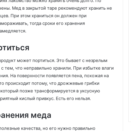
иях лакомство можно хранить очень долго. По
ены. Мед в закрытой таре рекомендуют хранить не
яцев. При этом храниться он должен при
амораживать, тогда сроки его хранения
замедляется.
ртиться
продукт может портиться. Это бывает с незрелым
 с тем, что неправильно хранили. При избытке влаги
ния. На поверхности появляется пена, похожая на
то происходит потому, что дрожжевые грибки
т, который позже трансформируется в уксусную
иятный кислый привкус. Есть его нельзя.
ранения меда
 полезные качества, но его нужно правильно