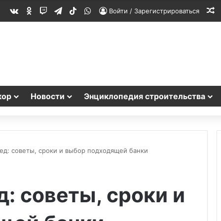
vk.com
Одноклассники
Twitch
Telegram
TikTok
WhatsApp
С
Войти / Зарегистрироваться
кор
Новости
Энциклопедия строительства
мед: советы, сроки и выбор подходящей банки
д: советы, сроки и