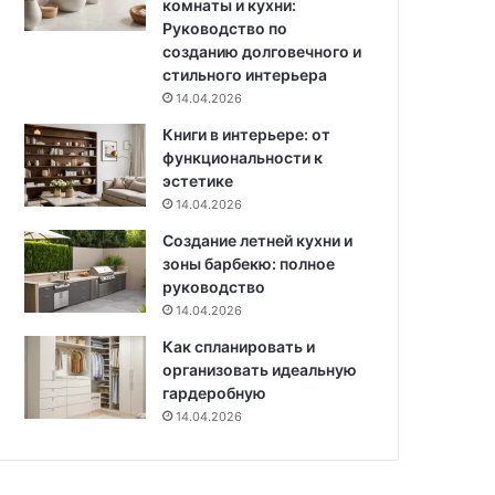
комнаты и кухни:
ы
Руководство по
е
созданию долговечного и
р
стильного интерьера
а
14.04.2026
с
т
Книги в интерьере: от
е
функциональности к
н
эстетике
и
14.04.2026
я
Создание летней кухни и
зоны барбекю: полное
руководство
14.04.2026
Как спланировать и
организовать идеальную
гардеробную
14.04.2026