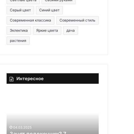
Серый цвет
Синий цвет
Современная классика
Современный стиль
Эклектика
Яркие цвета
дача
растения
Интересное
З
О
а
к
н
о
я
н
т
н
п
ы
04.03.2025
о
й
Занят подоконник? 7