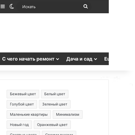
лучайная статья
Sidebar
Switch skin
Искать
С чего начать ремонт
Дача и сад
Еще
Бежевый цвет
Белый цвет
Голубой цвет
Зеленый цвет
Маленькие квартиры
Минимализм
Новый год
Оранжевый цвет
Светлые цвета
Своими руками