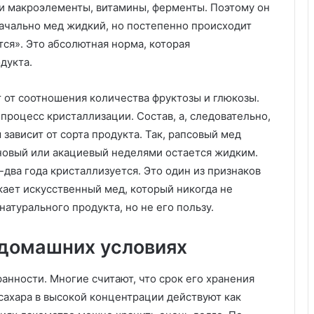
д
 и макроэлементы, витамины, ферменты. Поэтому он
ы
начально мед жидкий, но постепенно происходит
и
тся». Это абсолютная норма, которая
о
б
дукта.
у
в
 от соотношения количества фруктозы и глюкозы.
и
роцесс кристаллизации. Состав, а, следовательно,
зависит от сорта продукта. Так, рапсовый мед
ановый или акациевый неделями остается жидким.
два года кристаллизуется. Это один из признаков
ает искусственный мед, который никогда не
натурального продукта, но не его пользу.
 домашних условиях
анности. Многие считают, что срок его хранения
сахара в высокой концентрации действуют как