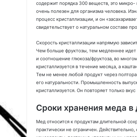
л
содержит порядка 300 веществ, это микро-
о
очень полезен для организма человека. Из
ч
процесс кристаллизации, и он «засахаривае
н
у
свидетельствует о натуральном составе про
ю
д
Скорость кристаллизации напрямую зависит
о
Чем больше фруктозы, тем медленнее идет п
с
и соотношение глюкоза/фруктоза, во многом 
к
у
кристаллизуется в течение месяца, а кашт
:
Тем не менее любой продукт через полтора-
п
его натуральности. Промышленность выпуск
о
кристаллизуется. Он повторяет только вкус 
д
р
о
Сроки хранения меда в
б
н
Мед относится к продуктам длительной сохр
а
практически не ограничен. Действительно, 
я
и