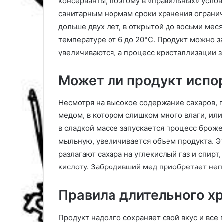
консерванты, поэтому в «правильных» услов
н
санитарным нормам сроки хранения огранич
с
дольше двух лет, в открытой до восьми мес
т
температуре от 6 до 20°C. Продукт можно з
р
у
увеличиваются, а процесс кристаллизации 
к
ц
Может ли продукт испо
и
я
и
Несмотря на высокое содержание сахаров, 
в
медом, в котором слишком много влаги, или
а
в сладкой массе запускается процесс броже
ж
мыльную, увеличивается объем продукта. Э
н
разлагают сахара на углекислый газ и спир
ы
е
кислоту. Забродивший мед приобретает непр
с
о
Правила длительного х
в
е
т
Продукт надолго сохраняет свой вкус и все