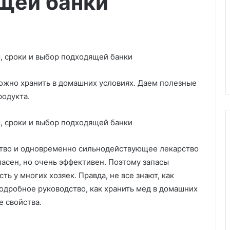
щей банки
можно хранить в домашних условиях. Даем полезные
родукта.
тво и одновременно сильнодействующее лекарство
9
пасен, но очень эффективен. Поэтому запасы
и
ть у многих хозяек. Правда, не все знают, как
д
одробное руководство, как хранить мед в домашних
е
е свойства.
й
д
л
ь деревянную