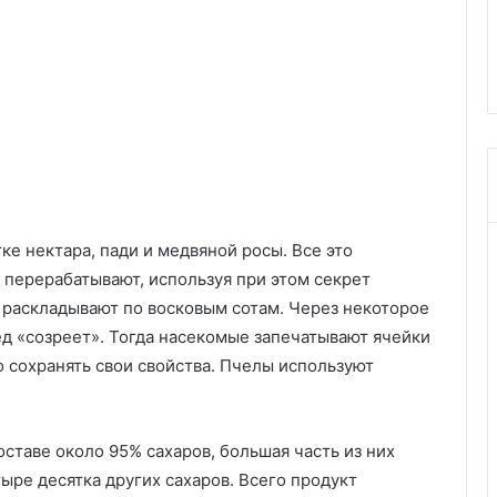
03.10.2025
я
оску: подробная
9 идей для хранения сезонно
х
важные советы
одежды и обуви
р
а
н
е
н
и
я
с
е
е нектара, пади и медвяной росы. Все это
з
м перерабатывают, используя при этом секрет
о
раскладывают по восковым сотам. Через некоторое
н
мед «созреет». Тогда насекомые запечатывают ячейки
н
о
 сохранять свои свойства. Пчелы используют
й
о
д
оставе около 95% сахаров, большая часть из них
е
ж
ыре десятка других сахаров. Всего продукт