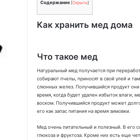
Содержание
[
Скрыть
]
б
разделочную д
о
инструкция и 
т
Как хранить мед дома
а
т
ь
д
е
Что такое мед
р
е
в
Натуральный мед получается при переработк
я
собирают пчелы, приносят в свой улей и та
н
слюнных желез. Получившийся продукт они 
н
время, когда будет удален избыток влаги, 
у
ю
воском. Получившийся продукт может долго
р
его как запас питания на время зимовки.
а
з
Мед очень питательный и полезный. В его с
д
е
глюкоза и фруктоза. Кроме них есть еще чет