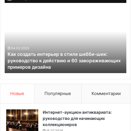
К
О
а
ч
к
а
с
г
о
в
з
С
д
04.03.2025
е
Как создать интерьер в стиле шебби-шик:
а
р
руководство к действию и 60 завораживающих
т
д
примеров дизайна
ь
ц
и
е
н
З
т
а
е
г
Новые
Популярные
Комментарии
р
о
ь
р
е
о
Интернет-аукцион антиквариата:
р
д
руководство для начинающих
в
н
коллекционеров
с
о
15.07.2026