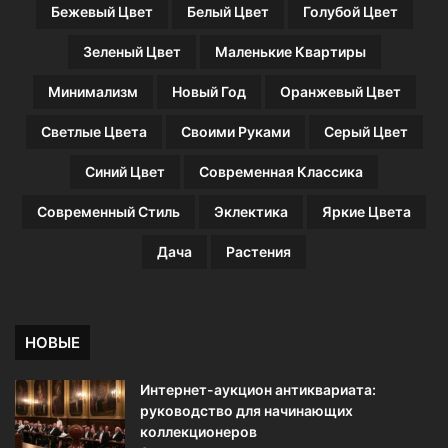
Бежевый Цвет
Белый Цвет
Голубой Цвет
ж
и
Зеленый Цвет
Маленькие Квартиры
в
а
Минимализм
Новый Год
Оранжевый Цвет
ю
щ
Светлые Цвета
Своими Руками
Серый Цвет
и
х
Синий Цвет
Современная Классика
п
р
Современный Стиль
Эклектика
Яркие Цвета
и
м
Дача
Растения
е
р
о
в
НОВЫЕ
д
и
Интернет-аукцион антиквариата:
з
руководство для начинающих
а
коллекционеров
й