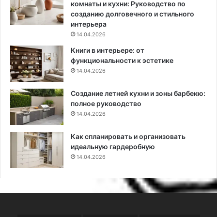
с
с
комнаты и кухни: Руководство по
т
К
созданию долговечного и стильного
в
а
интерьера
о
м
14.04.2026
к
и
Книги в интерьере: от
д
н
функциональности к эстетике
е
о
14.04.2026
й
м
с
Создание летней кухни и зоны барбекю:
т
полное руководство
в
и
14.04.2026
ю
и
Как спланировать и организовать
6
идеальную гардеробную
0
14.04.2026
з
а
в
о
р
а