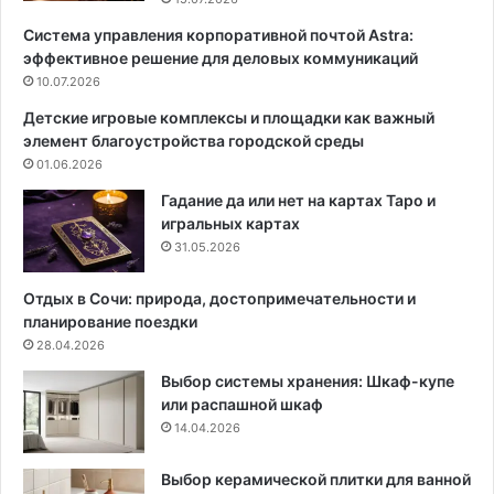
т
г
Система управления корпоративной почтой Astra:
и
о
эффективное решение для деловых коммуникаций
л
Д
е
10.07.2026
о
ш
м
Детские игровые комплексы и площадки как важный
е
а
элемент благоустройства городской среды
б
:
01.06.2026
б
Д
и
и
Гадание да или нет на картах Таро и
-
з
игральных картах
ш
а
31.05.2026
и
й
к
н
Отдых в Сочи: природа, достопримечательности и
:
Г
планирование поездки
р
о
28.04.2026
у
с
Выбор системы хранения: Шкаф-купе
к
т
или распашной шкаф
о
и
14.04.2026
в
н
о
о
д
й
Выбор керамической плитки для ванной