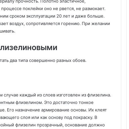
ериалу прочность. Полотно эластичное,
е
процессе поклейки оно не рвется, не размокает.
л
дним сроком эксплуатации 20 лет и даже больше.
ь
н
кает воздух, сопротивляется горению. При желании
о
шивать.
м
у
флизелиновыми
с
е
з
тать два типа совершенно разных обоев.
о
н
у
?
8
 случае каждый из слоев изготовлен из флизелина.
в
а
нтным флизелином. Это достаточно тонкое
ж
ыше. Его назначение армирование основы. Их клеят
н
ивающего слоя или как основу под покраску. В
ы
слойный флизелин прозрачный, основание должно
х