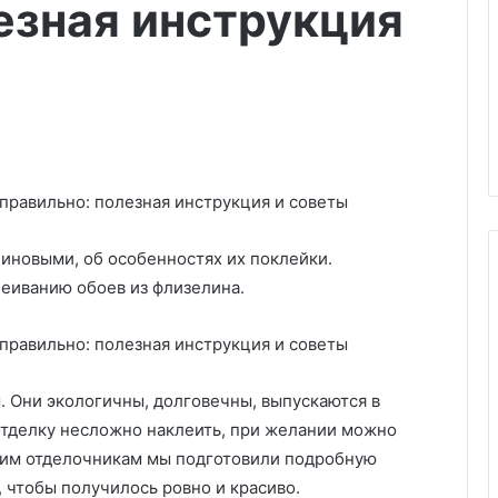
езная инструкция
линовыми, об особенностях их поклейки.
еиванию обоев из флизелина.
К
а
к
 Они экологичны, долговечны, выпускаются в
п
 отделку несложно наклеить, при желании можно
о
07.10.2025
д
щим отделочникам мы подготовили подробную
Как подготовить квартиру к
г
, чтобы получилось ровно и красиво.
отопительному сезону? 8