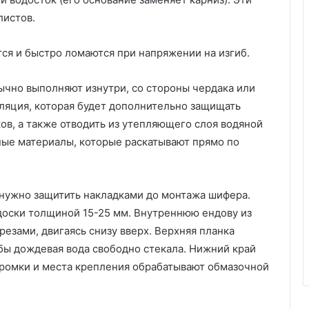
ы
листов.
б
о
ся и быстро ломаются при напряжении на изгиб.
р
у
и
чно выполняют изнутри, со стороны чердака или
5
ляция, которая будет дополнительно защищать
0
ов, а также отводить из утепляющего слоя водяной
ф
о
нные материалы, которые раскатывают прямо по
т
о
нужно защитить накладками до монтажа шифера.
доски толщиной 15-25 мм. Внутреннюю ендову из
езами, двигаясь снизу вверх. Верхняя планка
обы дождевая вода свободно стекала. Нижний край
Кромки и места крепления обрабатывают обмазочной