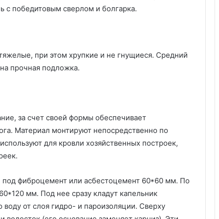
т
ь с победитовым сверлом и болгарка.
у
а
л
ь
н
яжелые, при этом хрупкие и не гнущиеся. Средний
ы
ужна прочная подложка.
е
и
д
е
и
ие, за счет своей формы обеспечивает
,
ога. Материал монтируют непосредственно по
с
 используют для кровли хозяйственных построек,
о
в
реек.
е
т
 под фиброцемент или асбестоцемент 60*60 мм. По
ы
60*120 мм. Под нее сразу кладут капельник
п
воду от слоя гидро- и пароизоляции. Сверху
о
в
 водосток (его основание заменяет карниз). Эти