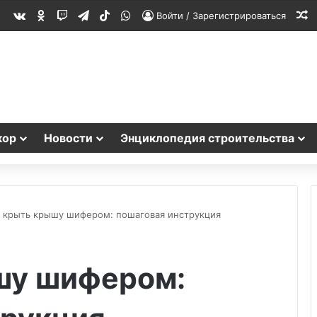
vk.com
Одноклассники
Twitch
Telegram
TikTok
WhatsApp
С
Войти / Зарегистрироваться
кор
Новости
Энциклопедия строительства
к крыть крышу шифером: пошаговая инструкция
шу шифером: