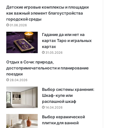
я
ф
в
о
Детские игровые комплексы и площадки
н
р
как важный элемент благоустройства
у
м
городской среды
т
а
01.06.2026
р
ц
Гадание да или нет на
е
и
картах Таро и игральных
н
я
картах
н
с
31.05.2026
е
т
й
е
Отдых в Сочи: природа,
о
н
достопримечательности и планирование
т
и
поездки
д
и
28.04.2026
е
н
Выбор системы хранения:
л
т
Шкаф-купе или
к
е
распашной шкаф
и
р
14.04.2026
:
ь
с
е
Выбор керамической
о
р
плитки для ванной
в
о