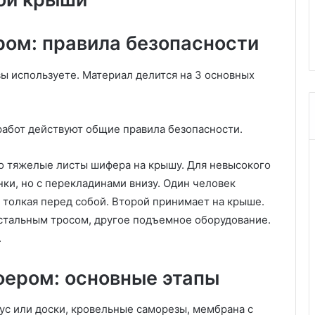
в
и, правила,
актуальные идеи, советы по
и
ду
выбору и 50 фото
н
ом: правила безопасности
т
е
ы используете. Материал делится на 3 основных
р
ь
е
р
работ действуют общие правила безопасности.
е
г
но тяжелые листы шифера на крышу. Для невысокого
о
нки, но с перекладинами внизу. Один человек
с
т
, толкая перед собой. Второй принимает на крыше.
и
 стальным тросом, другое подъемное оборудование.
н
.
о
й
:
ером: основные этапы
а
к
ус или доски, кровельные саморезы, мембрана с