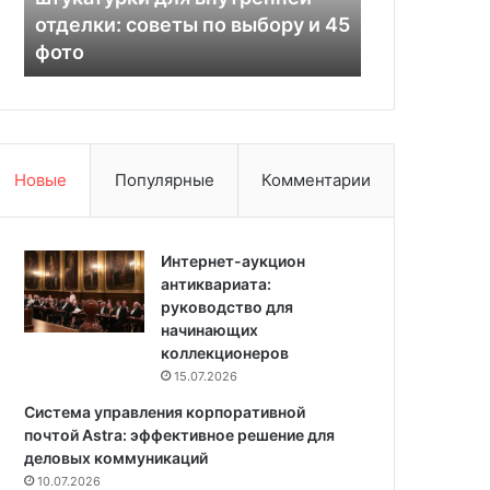
о
и
отделки: советы по выбору и 45
трансформа
р
в
фото
интерьеров
а
н
т
а
и
я
в
ш
н
т
о
у
Новые
Популярные
Комментарии
й
к
ш
а
т
т
у
Интернет-аукцион
у
к
антиквариата:
р
а
руководство для
к
т
начинающих
а
у
коллекционеров
:
р
т
15.07.2026
к
р
Система управления корпоративной
и
а
почтой Astra: эффективное решение для
д
н
деловых коммуникаций
л
с
10.07.2026