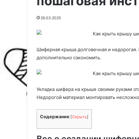
пошаговая инс
26.03.2025
Шиферная крыша долговечная и недорогая. 
дополнительно сэкономить.
Укладка шифера на крыше своими руками от
К
Недорогой материал монтировать несложно.
а
к
п
Содержание
[
Скрыть
]
о
с
04.03.2025
е
Все о создании шиферн
Как посеять з