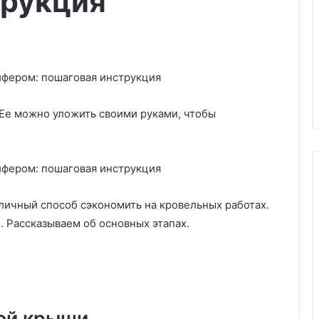
трукция
Ее можно уложить своими руками, чтобы
личный способ сэкономить на кровельных работах.
З
 Рассказываем об основных этапах.
е
р
к
а
л
04.03.2025
о
ой крыши
емлянику
Зеркало в интерьере гостиной