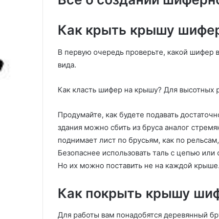
я
семенами: срок
т
советы по ухо
ь
Как крыть крышу шифер
з
е
В первую очередь проверьте, какой шифер в
м
вида.
л
я
н
Как класть шифер на крышу? Для высотных 
и
к
Продумайте, как будете подавать достаточ
у
здания можно сбить из бруса аналог стремя
с
е
поднимает лист по брусьям, как по рельсам
м
Безопаснее использовать таль с цепью или
е
Но их можно поставить не на каждой крыше
н
а
м
Как покрыть крышу шиф
и
:
Для работы вам понадобятся деревянный бр