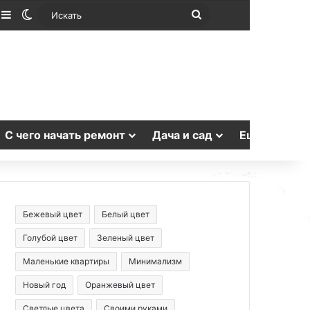
лучайная статья
Sidebar
Switch skin
Искать
С чего начать ремонт
Дача и сад
Еще
Бежевый цвет
Белый цвет
Голубой цвет
Зеленый цвет
Маленькие квартиры
Минимализм
Новый год
Оранжевый цвет
Светлые цвета
Своими руками