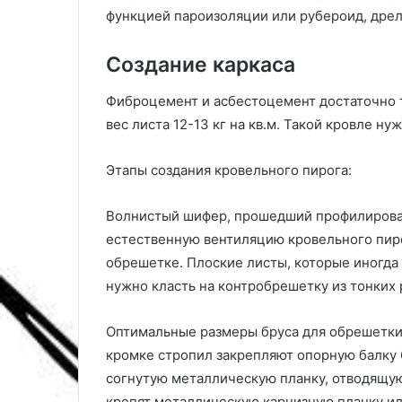
с
функцией пароизоляции или рубероид, дрел
р
о
к
Создание каркаса
и
,
Фиброцемент и асбестоцемент достаточно т
п
вес листа 12-13 кг на кв.м. Такой кровле н
р
а
Этапы создания кровельного пирога:
в
и
л
Волнистый шифер, прошедший профилирован
а
естественную вентиляцию кровельного пир
,
обрешетке. Плоские листы, которые иногда
с
о
нужно класть на контробрешетку из тонких 
в
е
Оптимальные размеры бруса для обрешетки
т
кромке стропил закрепляют опорную балку 
ы
согнутую металлическую планку, отводящую 
п
о
крепят металлическую карнизную планку или