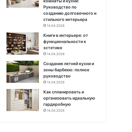
комнаты и кухни:
е
в
Руководство по
т
созданию долговечного и
ы
стильного интерьера
п
14.04.2026
о
в
Книги в интерьере: от
ы
функциональности к
б
эстетике
о
14.04.2026
р
Создание летней кухни и
у
зоны барбекю: полное
и
руководство
4
14.04.2026
5
ф
Как спланировать и
о
организовать идеальную
т
гардеробную
о
14.04.2026