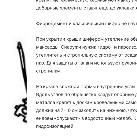
у
доборные элементы ставят еще до укладки 
х
о
Фиброцемент и классический шифер не гнут
д
у
При укрытии крыши шифером утепление обы
мансарды. Снаружи нужна гидро- и пароизо
утеплитель и стропильную систему от осадк
пар. Для защиты от влаги используют руло
стропилам.
На крыше сложной формы внутренние углы 
Вдоль углов по обрешетке кладут опорные 
металла крепят к доскам кровельными самор
должна на 7-10 см заходить на нижнюю, чт
ендовы «опускают» в водосточный желоб. 
гидроизоляцией.