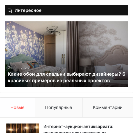
Интересное
К
В
а
т
к
р
и
е
е
н
о
д
б
е
о
:
03.10.2025
Какие обои для спальни выбирают дизайнеры? 6
и
7
красивых примеров из реальных проектов
д
с
л
т
я
и
с
л
п
ь
Новые
Популярные
Комментарии
а
н
л
ы
ь
х
Интернет-аукцион антиквариата:
н
п
руководство для начинающих