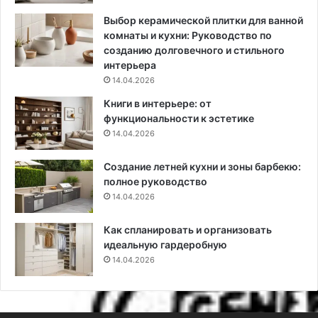
р
о
а
н
Выбор керамической плитки для ванной
с
ь
комнаты и кухни: Руководство по
и
созданию долговечного и стильного
в
интерьера
ы
14.04.2026
х
Книги в интерьере: от
п
функциональности к эстетике
р
14.04.2026
и
м
Создание летней кухни и зоны барбекю:
е
полное руководство
р
о
14.04.2026
в
и
Как спланировать и организовать
з
идеальную гардеробную
р
14.04.2026
е
а
л
ь