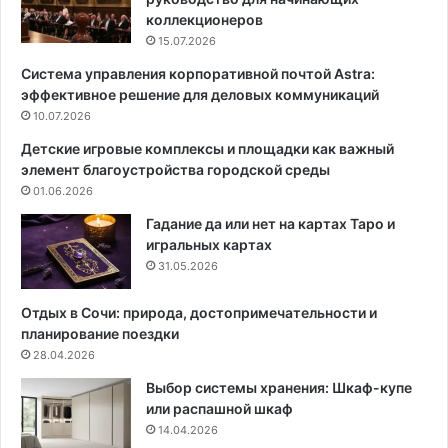
и
р
коллекционеров
в
и
15.07.2026
ы
м
Система управления корпоративной почтой Astra:
б
е
эффективное решение для деловых коммуникаций
и
р
р
10.07.2026
о
а
в
Детские игровые комплексы и площадки как важный
ю
д
элемент благоустройства городской среды
т
в
01.06.2026
д
у
и
х
Гадание да или нет на картах Таро и
з
ц
игральных картах
а
в
31.05.2026
й
е
н
т
Отдых в Сочи: природа, достопримечательности и
е
н
планирование поездки
р
ы
28.04.2026
ы
х
Выбор системы хранения: Шкаф-купе
?
к
или распашной шкаф
6
у
14.04.2026
к
х