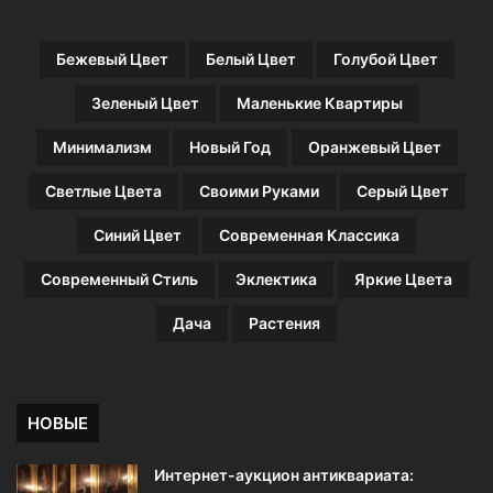
н
ы
Бежевый Цвет
Белый Цвет
Голубой Цвет
х
п
Зеленый Цвет
Маленькие Квартиры
р
о
Минимализм
Новый Год
Оранжевый Цвет
е
к
Светлые Цвета
Своими Руками
Серый Цвет
т
о
Синий Цвет
Современная Классика
в
Современный Стиль
Эклектика
Яркие Цвета
Дача
Растения
НОВЫЕ
Интернет-аукцион антиквариата: