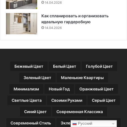
о
14.04.2026
б
ы
Как спланировать и организовать
н
идеальную гардеробную
е
14.04.2026
п
о
л
у
ч
и
Бежевый Цвет
Белый Цвет
Голубой Цвет
т
ь
Зеленый Цвет
Маленькие Квартиры
ш
т
Минимализм
Новый Год
Оранжевый Цвет
р
а
Светлые Цвета
Своими Руками
Серый Цвет
ф
)
Синий Цвет
Современная Классика
Современный Стиль
Эклектика
Яркие Цвета
Русский