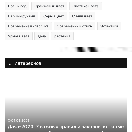
Новый год
Оранжевый цвет
Светлые цвета
Своими руками
Серый цвет
Синий цвет
Современная классика
Современный стиль
Эклектика
Яркие цвета
дача
растения
Интересное
Д
К
а
а
ч
к
а
т
-
о
2
ч
0
и
2
т
04.03.2025
Дача-2023: 7 важных правил и законов, которые
3
ь