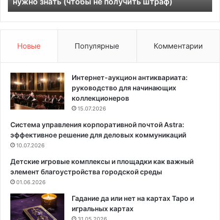
нужно знать (чтобы не получить штраф)
:
ц
7
е
в
п
а
ь
ж
б
Новые
Популярные
Комментарии
н
е
ы
н
х
з
Интернет-аукцион антиквариата:
п
о
руководство для начинающих
р
п
коллекционеров
а
и
15.07.2026
в
л
Система управления корпоративной почтой Astra:
и
ы
эффективное решение для деловых коммуникаций
л
:
и
10.07.2026
3
з
п
Детские игровые комплексы и площадки как важный
а
р
элемент благоустройства городской среды
к
о
01.06.2026
о
с
н
т
Гадание да или нет на картах Таро и
о
ы
игральных картах
в
х
31.05.2026