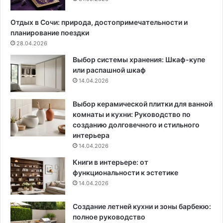
,
с
к
п
Отдых в Сочи: природа, достопримечательности и
о
о
планирование поездки
т
с
28.04.2026
о
о
Выбор системы хранения: Шкаф-купе
р
б
или распашной шкаф
ы
а
14.04.2026
е
н
у
Выбор керамической плитки для ванной
ж
комнаты и кухни: Руководство по
н
созданию долговечного и стильного
о
интерьера
з
14.04.2026
н
Книги в интерьере: от
а
функциональности к эстетике
т
14.04.2026
ь
(
Создание летней кухни и зоны барбекю:
ч
полное руководство
т