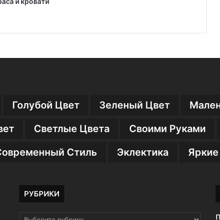
аса и кровати
Голубой Цвет
Зеленый Цвет
Мален
вет
Светлые Цвета
Своими Руками
Современный Стиль
Эклектика
Яркие
РУБРИКИ
П
РУБРИКИ