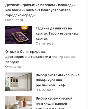
к
н
Детские игровые комплексы и площадки
в
ц
как важный элемент благоустройства
.
е
городской среды
м
с
01.06.2026
д
у
Гадание да или нет на
л
ш
картах Таро и игральных
я
и
картах
с
т
31.05.2026
е
е
м
л
Отдых в Сочи: природа,
ь
ь
достопримечательности и планирование
и
:
поездки
д
ч
28.04.2026
и
т
Выбор системы хранения:
з
о
Шкаф-купе или
а
в
распашной шкаф
й
ы
14.04.2026
н
б
е
р
Выбор керамической
р
а
плитки для ванной
а
т
комнаты и кухни: