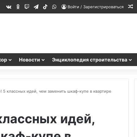
vk.com
Одноклассники
Twitch
Telegram
TikTok
WhatsApp
С
Войти / Зарегистрироваться
кор
Новости
Энциклопедия строительства
! 5 классных идей, чем заменить шкаф-купе в квартире
 классных идей,
каф-купе в