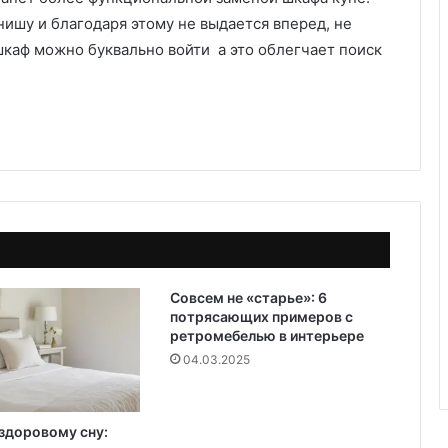
е
 нишу и благодаря этому не выдается вперед, не
р
шкаф можно буквально войти а это облегчает поиск
а
Совсем не «старье»: 6
потрясающих примеров с
ретромебелью в интерьере
04.03.2025
 здоровому сну: