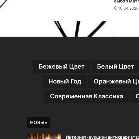
выбор матр
о
в
10.04.2026
е
ч
н
о
г
о
и
с
Бежевый Цвет
Белый Цвет
т
и
л
Новый Год
Оранжевый Ц
ь
н
Современная Классика
о
г
о
и
НОВЫЕ
н
т
Интернет-аукцион антиквариата:
е