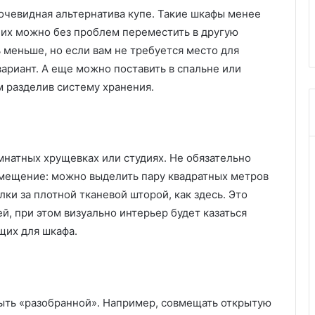
й
 бывают эти
свои ванные? 4 потрясающих
чевидная альтернатива купе. Такие шкафы менее
н
интерьера
 их можно без проблем переместить в другую
е
р
 меньше, но если вам не требуется место для
ы
ариант. А еще можно поставить в спальне или
о
 разделив систему хранения.
ф
о
р
м
л
натных хрущевках или студиях. Не обязательно
я
омещение: можно выделить пару квадратных метров
ю
т
лки за плотной тканевой шторой, как здесь. Это
с
й, при этом визуально интерьер будет казаться
в
щих для шкафа.
о
и
в
а
н
ыть «разобранной». Например, совмещать открытую
н