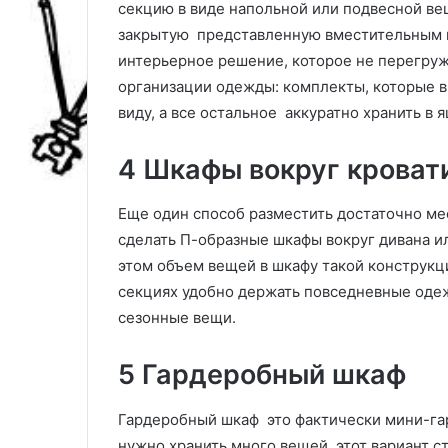
секцию в виде напольной или подвесной веш
н
а
закрытую представленную вместительным к
о
к
й
и
интерьерное решение, которое не перегруж
к
м
организации одежды: комплекты, которые вы
о
и
виду, а все остальное аккуратно хранить в 
м
б
н
ы
4 Шкафы вокруг кроват
а
в
т
а
ы
ю
Еще один способ разместить достаточно ме
и
т
сделать П-образные шкафы вокруг дивана ил
к
э
этом объем вещей в шкафу такой конструкц
у
т
х
и
секциях удобно держать повседневные одежд
н
п
сезонные вещи.
и
а
р
5 Гардеробный шкаф
Р
а
у
м
к
е
Гардеробный шкаф это фактически мини-гар
о
т
нужно хранить много вещей, этот вариант с