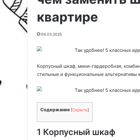
квартире
04.03.2025
Корпусный шкаф, мини-гардеробная, комби
стильные и функциональные альтернативы к
В
Ф
ы
а
б
н
Содержание
[
Скрыть
]
о
е
14.04.2026
р
р
Выбор керамической плитки
к
а
для ванной комнаты и кухни:
1 Корпусный шкаф
01.12.2025
е
—
Руководство по созданию
Фанера — раз