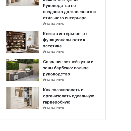
ь
Руководство по
?
созданию долговечного и
С
стильного интерьера
р
14.04.2026
а
Книги в интерьере: от
в
функциональности к
н
эстетике
е
н
14.04.2026
и
Создание летней кухни и
е
зоны барбекю: полное
и
руководство
с
14.04.2026
о
в
Как спланировать и
е
организовать идеальную
т
гардеробную
ы
14.04.2026