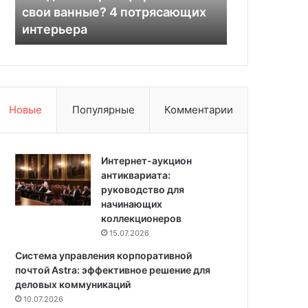
п
и
дом 142 кв. м для семьи
полотенцес
о
л
дизайнера
выбрать? С
к
и
о
э
л
л
е
е
н
к
и
т
Новые
Популярные
Комментарии
й
р
:
и
у
ч
ю
Интернет-аукцион
е
т
антиквариата:
с
н
руководство для
к
ы
начинающих
и
й
коллекционеров
й
д
п
15.07.2026
о
о
Система управления корпоративной
м
л
почтой Astra: эффективное решение для
1
о
деловых коммуникаций
4
т
10.07.2026
2
е