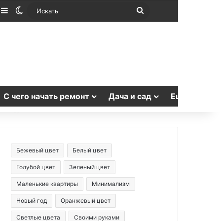
лучайная статья
Sidebar
Switch skin
Искать
С чего начать ремонт
Дача и сад
Еще
Бежевый цвет
Белый цвет
Голубой цвет
Зеленый цвет
Маленькие квартиры
Минимализм
Новый год
Оранжевый цвет
Светлые цвета
Своими руками