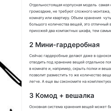
р
р
долговечного и стильного
листа: какими
Отдельностоящая корпусная модель самая о
а
а
интерьера
параметры
громоздкие, не требуют сложного монтажа,
м
з
и
м
комнату или квартиру. Объем хранения чуть
ч
е
большого количества вещей, это отличный в
е
р
прихожей два компактных шкафа, тем самым
с
ы
к
и
о
т
2 Мини-гардеробная
й
о
п
л
Сейчас гардеробные делают даже в одноком
л
щ
отводить под хранение вещей отдельное п
и
и
т
н
в комнате и, например, скрыть полки и веша
к
а
позволит разместить то же количество веще
и
л
легче. А еще вы сэкономите на комплектую
д
и
л
с
3 Комод + вешалка
я
т
в
а
а
:
Основная система хранения вещей может б
н
к