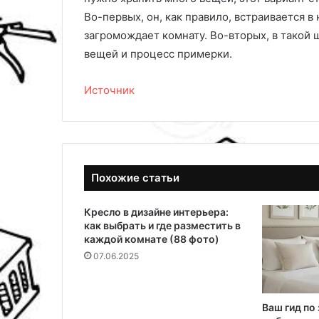
в
р
Во-первых, он, как правило, встраивается в
о
ы
загромождает комнату. Во-вторых, в такой 
д
с
вещей и процесс примерки.
т
в
Источник
о
п
о
с
о
з
Похожие статьи
д
а
Кресло в дизайне интерьера:
н
как выбрать и где разместить в
и
каждой комнате (88 фото)
ю
07.06.2025
д
о
л
г
Ваш гид по