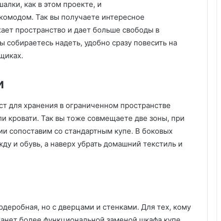
алки, как в этом проекте, и
ы
омодом. Так вы получаете интересное
е
?
ает пространство и дает больше свободы в
4
 собираетесь надеть, удобно сразу повесить на
п
ящиках.
о
т
и
р
я
с
ст для хранения в ограниченном пространстве
а
и кровати. Так вы тоже совмещаете две зоны, при
ю
ии сопоставим со стандартным купе. В боковых
щ
и
у и обувь, а наверх убрать домашний текстиль и
х
и
н
т
е
р
деробная, но с дверцами и стенками. Для тех, кому
ь
танет более функциональной заменой шкафа купе.