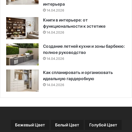
о
р
интерьера
р
а
14.04.2026
о
в
Книги в интерьере: от
т
и
функциональности к эстетике
л
14.04.2026
ь
н
Создание летней кухни и зоны барбекю:
о
полное руководство
й
14.04.2026
п
о
с
Как спланировать и организовать
а
идеальную гардеробную
д
14.04.2026
к
е
Бежевый Цвет
Белый Цвет
Голубой Цвет