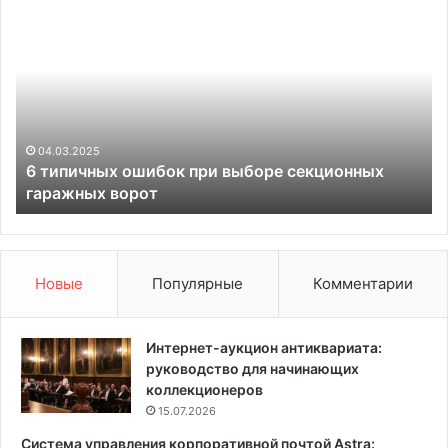
6
С
т
а
и
ж
п
а
и
е
ч
м
н
р
ы
о
04.03.2025
6 типичных ошибок при выборе секционных
х
з
гаражных ворот
о
ы
ш
о
и
с
б
е
о
н
Новые
Популярные
Комментарии
к
ь
п
ю
р
:
Интернет-аукцион антиквариата:
и
с
руководство для начинающих
в
о
коллекционеров
ы
в
15.07.2026
б
е
Система управления корпоративной почтой Astra:
о
т