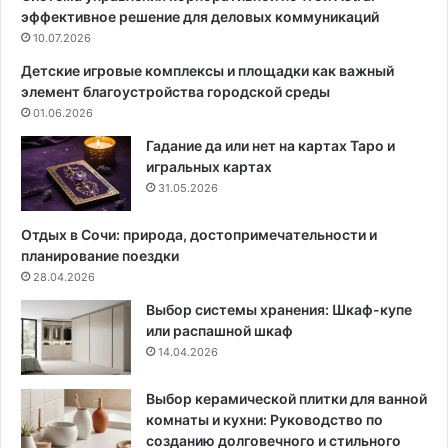
эффективное решение для деловых коммуникаций
р
ы
е
10.07.2026
п
с
о
Детские игровые комплексы и площадки как важный
е
в
элемент благоустройства городской среды
к
ы
01.06.2026
ц
б
и
о
Гадание да или нет на картах Таро и
о
р
игральных картах
н
у
31.05.2026
н
с
ы
а
Отдых в Сочи: природа, достопримечательности и
х
ж
планирование поездки
г
е
28.04.2026
а
н
Выбор системы хранения: Шкаф-купе
р
ц
или распашной шкаф
а
е
14.04.2026
ж
в
н
и
ы
и
Выбор керамической плитки для ванной
х
х
комнаты и кухни: Руководство по
в
п
созданию долговечного и стильного