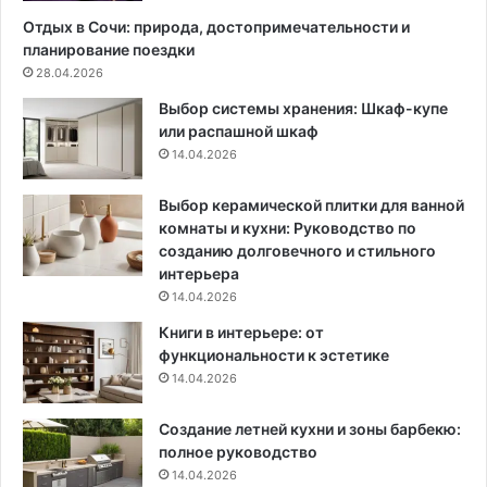
в
и
Отдых в Сочи: природа, достопримечательности и
ы
н
планирование поездки
х
е
28.04.2026
д
о
Выбор системы хранения: Шкаф-купе
и
б
или распашной шкаф
з
ы
14.04.2026
а
ч
й
н
н
ы
Выбор керамической плитки для ванной
е
х
комнаты и кухни: Руководство по
р
п
созданию долговечного и стильного
с
р
интерьера
к
е
14.04.2026
и
д
Книги в интерьере: от
х
м
функциональности к эстетике
и
е
14.04.2026
д
т
е
о
Создание летней кухни и зоны барбекю:
й
в
полное руководство
м
14.04.2026
е