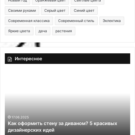
Новый год
Оранжевый цвет
Светлые цвета
Своими руками
Серый цвет
Синий цвет
Современная классика
Современный стиль
Эклектика
Яркие цвета
дача
растения
Интересное
К
С
а
д
к
е
о
л
ф
а
о
е
р
т
м
е
17.06.2025
Как оформить стену за диваном? 5 красивых
и
с
дизайнерских идей
т
в