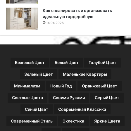
б
е
Как спланировать и организовать
л
идеальную гардеробную
и
14.04.2026
Бежевый Цвет
Белый Цвет
Голубой Цвет
Зеленый Цвет
Маленькие Квартиры
Минимализм
Новый Год
Оранжевый Цвет
Светлые Цвета
Своими Руками
Серый Цвет
Синий Цвет
Современная Классика
Современный Стиль
Эклектика
Яркие Цвета