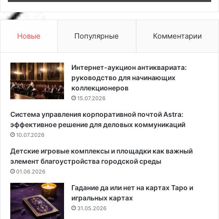
ь
о
с
и
т
м
е
и
Новые
Популярные
Комментарии
н
р
у
у
з
к
Интернет-аукцион антиквариата:
а
а
руководство для начинающих
д
м
коллекционеров
и
и
15.07.2026
в
:
Система управления корпоративной почтой Astra:
а
6
эффективное решение для деловых коммуникаций
н
п
о
10.07.2026
р
м
а
Детские игровые комплексы и площадки как важный
?
к
элемент благоустройства городской среды
5
т
01.06.2026
к
и
р
ч
Гадание да или нет на картах Таро и
а
н
игральных картах
с
ы
31.05.2026
и
х