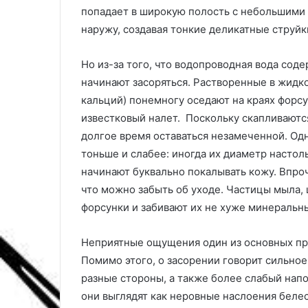
r
попадает в широкую полость с небольшими 
o
наружу, создавая тонкие деликатные струйк
F
l
e
Но из-за того, что водопроводная вода со
x
начинают засоряться. Растворенные в жидк
R
кальций) понемногу оседают на краях форс
e
a
известковый налет. Поскольку скапливаютс
c
долгое время оставаться незамеченной. Од
h
тоньше и слабее: иногда их диаметр настол
:
начинают буквально покалывать кожу. Впроче
б
что можно забыть об уходе. Частицы мыла, 
о
л
форсунки и забивают их не хуже минеральн
е
е
Неприятные ощущения один из основных приз
ш
Помимо этого, о засорении говорит сильное
и
р
разные стороны, а также более слабый нап
о
они выглядят как неровные наслоения белес
к