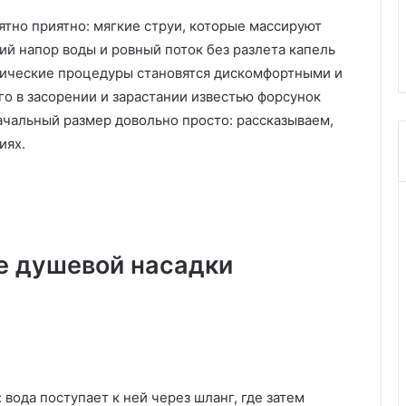
р
е
урожайные: 15 лучших
ятно приятно: мягкие струи, которые массируют
т
и уборки
вариантов
а
ий напор воды и ровный поток без разлета капель
п
нические процедуры становятся дискомфортными и
о
го в засорении и зарастании известью форсунок
м
ачальный размер довольно просто: рассказываем,
и
д
иях.
о
р
о
в
о
ч
ке душевой насадки
е
н
ь
у
р
о
ж
вода поступает к ней через шланг, где затем