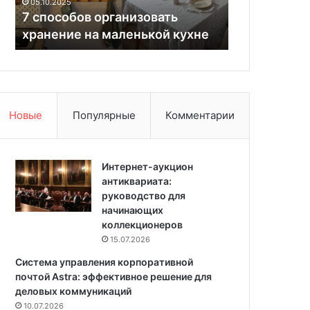
05.10.2025
о
о
7 способов организовать
05.06.2025
в
л
хранение на маленькой кухне
Звукоизоля
о
я
р
ц
г
и
а
я
н
и
Новые
Популярные
Комментарии
з
о
в
а
Интернет-аукцион
т
антиквариата:
ь
руководство для
х
начинающих
р
коллекционеров
а
15.07.2026
н
Система управления корпоративной
е
почтой Astra: эффективное решение для
н
деловых коммуникаций
и
10.07.2026