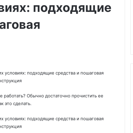
виях: подходящие
аговая
К
же работать? Обычно достаточно прочистить ее
а
к это сделать.
к
и
е
с
 пылесос
17.03.2025
о
 FlexReach:
Какие сорта помидоров очень