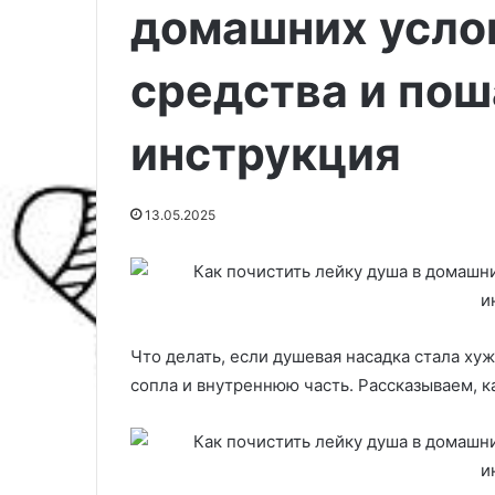
домашних усло
средства и пош
инструкция
13.05.2025
Н
Что делать, если душевая насадка стала ху
о
сопла и внутреннюю часть. Рассказываем, ка
в
ы
й
21.04.2025
м
Новый моющий
о
Dreame H12 Pro