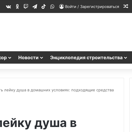
vk.com
Одноклассники
Twitch
Telegram
TikTok
WhatsApp
С
Войти / Зарегистрироваться
кор
Новости
Энциклопедия строительства
ть лейку душа в домашних условиях: подходящие средства
лейку душа в