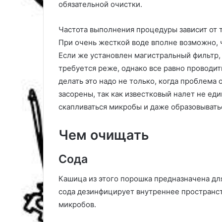
обязательной очистки.
и
е
в
Частота выполнения процедуры зависит от т
о
При очень жесткой воде вполне возможно, 
з
Если же установлен магистральный фильтр,
м
требуется реже, однако все равно проводить
о
делать это надо не только, когда проблема 
ж
н
засорены, так как известковый налет не ед
о
скапливаться микробы и даже образовывать
с
т
Чем очищать
я
м
и
Сода
у
б
Кашица из этого порошка предназначена дл
о
сода дезинфицирует внутреннее пространст
р
микробов.
к
и