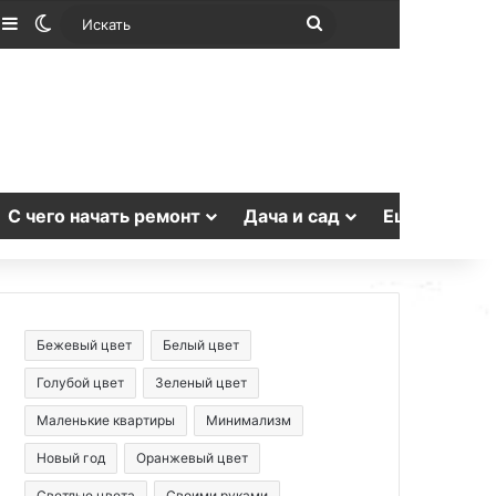
лучайная статья
Sidebar
Switch skin
Искать
С чего начать ремонт
Дача и сад
Еще
Бежевый цвет
Белый цвет
Голубой цвет
Зеленый цвет
Маленькие квартиры
Минимализм
Новый год
Оранжевый цвет
Светлые цвета
Своими руками