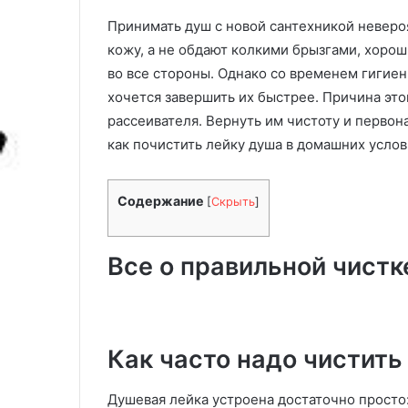
ю
более широки
Принимать душ с новой сантехникой неверо
щ
возможностям
и
кожу, а не обдают колкими брызгами, хорош
й
во все стороны. Однако со временем гигие
п
хочется завершить их быстрее. Причина это
ы
рассеивателя. Вернуть им чистоту и первон
л
е
как почистить лейку душа в домашних услов
с
о
с
Содержание
[
Скрыть
]
D
r
e
Все о правильной чист
a
m
e
H
Как часто надо чистить
1
2
P
Душевая лейка устроена достаточно просто: 