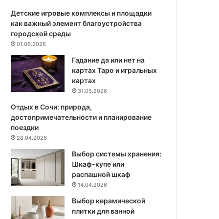
е
н
Детские игровые комплексы и площадки
а
как важный элемент благоустройства
м
городской среды
а
01.06.2026
л
Гадание да или нет на
е
картах Таро и игральных
н
картах
ь
31.05.2026
к
о
Отдых в Сочи: природа,
й
достопримечательности и планирование
к
поездки
у
28.04.2026
х
Выбор системы хранения:
н
Шкаф-купе или
е
распашной шкаф
14.04.2026
Выбор керамической
плитки для ванной