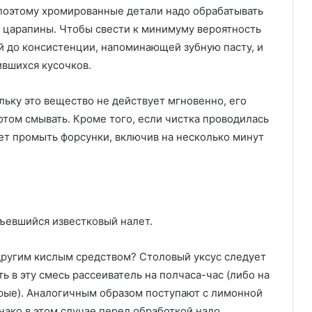
 поэтому хромированные детали надо обрабатывать
я царапины. Чтобы свести к минимуму вероятность
й до консистенции, напоминающей зубную пасту, и
ившихся кусочков.
ьку это вещество не действует мгновенно, его
потом смывать. Кроме того, если чистка проводилась
ует промыть форсунки, включив на несколько минут
въевшийся известковый налет.
другим кислым средством? Столовый уксус следует
ть в эту смесь рассеиватель на полчаса-час (либо на
арые). Аналогичным образом поступают с лимонной
днако в этом случае перед обработкой надо