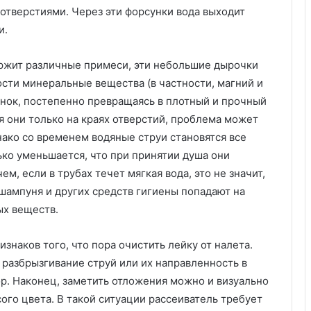
а
отверстиями. Через эти форсунки вода выходит
й
и.
н
ы
е
держит различные примеси, эти небольшие дырочки
:
ости минеральные вещества (в частности, магний и
1
унок, постепенно превращаясь в плотный и прочный
5
л
я они только на краях отверстий, проблема может
у
нако со временем водяные струи становятся все
ч
ько уменьшается, что при принятии душа они
ш
м, если в трубах течет мягкая вода, это не значит,
и
шампуня и других средств гигиены попадают на
х
в
ых веществ.
а
р
наков того, что пора очистить лейку от налета.
и
 разбрызгивание струй или их направленность в
а
н
ор. Наконец, заметить отложения можно и визуально
т
ого цвета. В такой ситуации рассеиватель требует
о