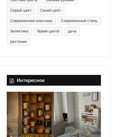
Серый цвет
Синий цвет
Современная классика
Современный стиль
Эклектика
Яркие цвета
дача
растения
Интересное
7
З
с
в
п
у
о
к
с
о
о
и
б
з