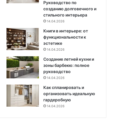
Руководство по
о
созданию долговечного и
в
стильного интерьера
и
14.04.2026
п
о
Книги в интерьере: от
с
функциональности к
л
эстетике
е
14.04.2026
д
Создание летней кухни и
о
зоны барбекю: полное
в
руководство
а
14.04.2026
т
е
Как спланировать и
л
организовать идеальную
ь
гардеробную
н
14.04.2026
о
с
т
ь