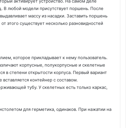
оторый активирует устройство. На самом деле
с
и
. В любой модели присутствует поршень. После
в
выдавливает массу из насадки. Заставить поршень
ы
 от этого существует несколько разновидностей
х
и
д
е
й
о
лием, которое прикладывает к нему пользователь.
т
азличают корпусные, полукорпусные и скелетные
д
ся в степени открытости корпуса. Первый вариант
и
е вставляется контейнер с составом.
з
а
живающей тубу. У скелетных есть только каркас,
й
н
е
истолетом для герметика, одинаков. При нажатии на
р
о
в