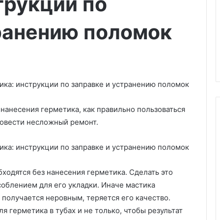
трукции по
ранению поломок
нанесения герметика, как правильно пользоваться
ровести несложный ремонт.
К
о
г
ходятся без нанесения герметика. Сделать это
д
соблением для его укладки. Иначе мастика
а
н
 получается неровным, теряется его качество.
а
я герметика в тубах и не только, чтобы результат
дная сварка и
04.03.2025
д