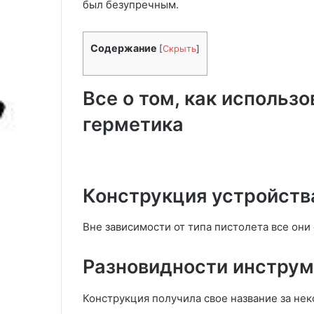
перегородку в комнате быстро
был безупречным.
как ей пользов
с
х
и недорого: 12 лучших идей
советы для но
д
о
е
л
Содержание
[
Скрыть
]
л
о
а
д
т
н
Все о том, как использо
ь
а
п
я
герметика
е
с
р
в
е
а
г
р
о
к
Конструкция устройств
р
а
о
и
Вне зависимости от типа пистолета все они
д
к
к
а
у
к
Разновидности инструм
в
е
к
й
Конструкция получила свое название за не
о
п