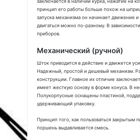
заключается в наличии курка, нажатие на к
м
о
н
л
принцип его работы больше похож на шприц
а
ь
запуска механизма он начинает движение и 
т
з
двигаться можно по-разному. В зависимости
е
о
приборов.
б
в
ы
а
с
т
Механический (ручной)
т
ь
р
с
Шток приводится в действие и движется уси
о
я
Надежный, простой и дешевый механизм. Р
и
:
конструкции. Главное их отличие заключает
н
п
имеет жесткую основу в форме конуса. В не
е
о
д
л
Полукорпусные оснащены пластиной, поддер
о
е
удерживающий упаковку.
р
з
о
н
Принцип того, как пользоваться закрытым п
г
ы
о
е
поршень выдавливается смесь.
с
1
о