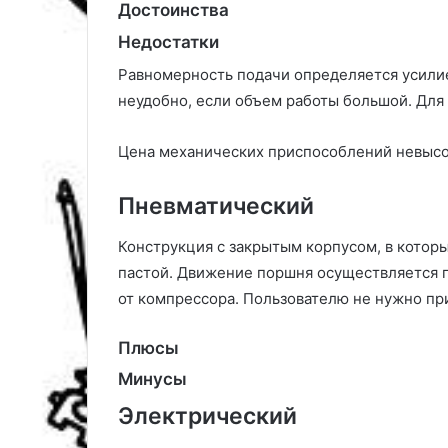
Достоинства
2
в
Недостатки
л
е
у
т
Равномерность подачи определяется усилие
ч
ы
неудобно, если объем работы большой. Дл
ш
д
и
л
х
я
Цена механических приспособлений невысок
и
н
д
о
Пневматический
е
в
й
и
Конструкция с закрытым корпусом, в котор
ч
пастой. Движение поршня осуществляется п
к
о
от компрессора. Пользователю не нужно пр
в
Плюсы
Минусы
Электрический