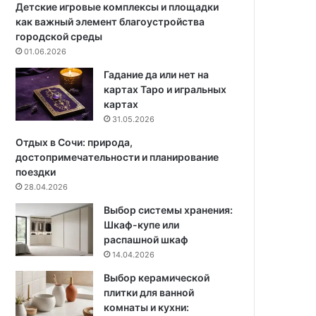
н
Детские игровые комплексы и площадки
а
как важный элемент благоустройства
р
городской среды
у
01.06.2026
ж
Гадание да или нет на
и
картах Таро и игральных
:
картах
5
31.05.2026
л
у
Отдых в Сочи: природа,
ч
достопримечательности и планирование
ш
поездки
и
28.04.2026
х
Выбор системы хранения:
м
Шкаф-купе или
а
распашной шкаф
т
14.04.2026
е
р
Выбор керамической
и
плитки для ванной
а
комнаты и кухни:
л