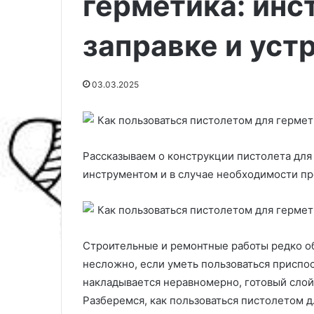
герметика: инс
заправке и уст
03.03.2025
Рассказываем о конструкции пистолета для 
инструментом и в случае необходимости п
Ч
Ч
е
т
м
о
Строительные и ремонтные работы редко об
м
т
несложно, если уметь пользоваться приспо
о
а
ж
к
накладывается неравномерно, готовый слой
04.03.2025
03.03.2025
н
о
Разберемся, как пользоваться пистолетом дл
Чем можно сделать
Что такое холо
о
е