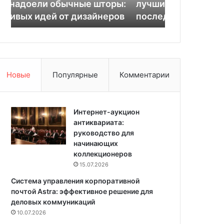
ы:
лучших материалов и
04.03.2025
т
л
в
последовательность работ
Звукоизоля
е
я
п
ц
л
и
и
я
т
ь
Новые
Популярные
Комментарии
д
е
р
е
Интернет-аукцион
в
антиквариата:
я
руководство для
н
начинающих
н
коллекционеров
ы
15.07.2026
й
Система управления корпоративной
д
почтой Astra: эффективное решение для
о
деловых коммуникаций
м
10.07.2026
с