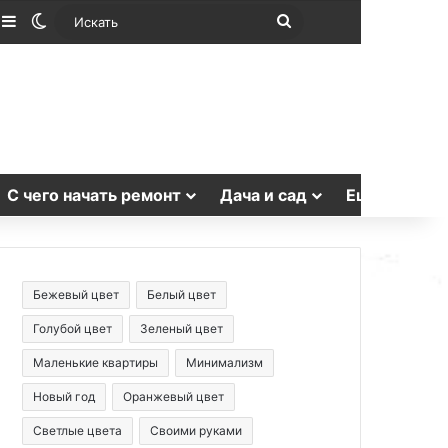
лучайная статья
Sidebar
Switch skin
Искать
С чего начать ремонт
Дача и сад
Еще
Бежевый цвет
Белый цвет
Голубой цвет
Зеленый цвет
Маленькие квартиры
Минимализм
Новый год
Оранжевый цвет
Светлые цвета
Своими руками