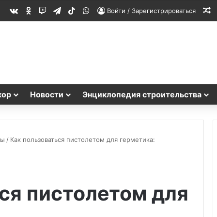
vk.com
Одноклассники
Twitch
Telegram
TikTok
WhatsApp
С
Войти / Зарегистрироваться
кор
Новости
Энциклопедия строительства
ты
/
Как пользоваться пистолетом для герметика:
ся пистолетом для