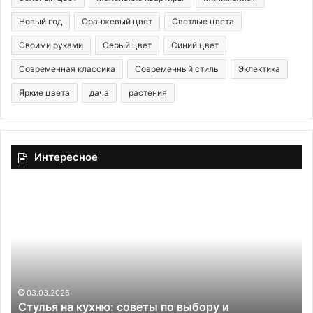
Новый год
Оранжевый цвет
Светлые цвета
Своими руками
Серый цвет
Синий цвет
Современная классика
Современный стиль
Эклектика
Яркие цвета
дача
растения
Интересное
Н
Н
е
а
т
д
о
о
л
е
ь
л
к
б
о
е
04.03.2025
Не только картины: 10 вариантов, что поставить
к
ж