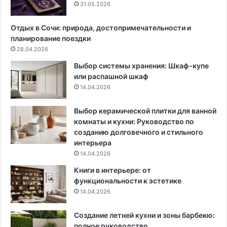
о
м
31.05.2026
п
и
о
е
Отдых в Сочи: природа, достопримечательности и
с
г
планирование поездки
т
о
28.04.2026
а
м
Выбор системы хранения: Шкаф-купе
в
о
или распашной шкаф
и
ж
14.04.2026
т
н
ь
о
в
з
Выбор керамической плитки для ванной
р
а
комнаты и кухни: Руководство по
а
м
созданию долговечного и стильного
м
е
интерьера
к
н
14.04.2026
у
и
Книги в интерьере: от
т
функциональности к эстетике
ь
14.04.2026
Создание летней кухни и зоны барбекю:
полное руководство