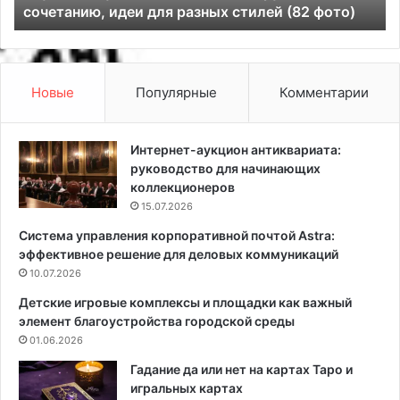
в рамку
а
е
р
в
т
ы
и
й
н
?
Новые
Популярные
Комментарии
ы
8
:
о
1
т
Интернет-аукцион антиквариата:
0
т
руководство для начинающих
в
е
коллекционеров
а
н
15.07.2026
р
к
Система управления корпоративной почтой Astra:
и
о
эффективное решение для деловых коммуникаций
а
в
н
10.07.2026
,
т
к
Детские игровые комплексы и площадки как важный
о
о
элемент благоустройства городской среды
в
т
01.06.2026
,
о
ч
р
Гадание да или нет на картах Таро и
т
ы
игральных картах