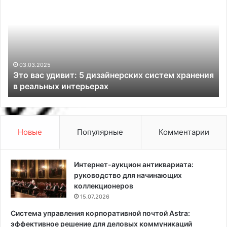
а
ю
ш
к
л
з
и
а
у
к
п
и
р
д
04.03.2025
я
Нашли у профи: 7 красивейших дизайнерских
о
л
идей для оформления кухни
ф
я
и
б
:
е
7
г
к
а
Новые
Популярные
Комментарии
р
:
а
к
с
а
Интернет-аукцион антиквариата:
и
к
руководство для начинающих
в
в
коллекционеров
е
ы
15.07.2026
й
б
Система управления корпоративной почтой Astra:
ш
р
эффективное решение для деловых коммуникаций
и
а