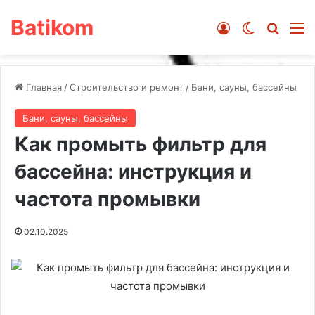
Batikom
Войти
Switch ski
Искат
М
Главная
/
Строительство и ремонт
/
Бани, сауны, бассейны
Бани, сауны, бассейны
Как промыть фильтр для
бассейна: инструкция и
частота промывки
02.10.2025