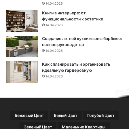
ф
л
14.04.2026
о
я
Книги в интерьере: от
р
т
функциональности к эстетике
м
р
14.04.2026
л
е
е
н
Создание летней кухни и зоны барбекю:
н
и
полное руководство
и
р
я
14.04.2026
о
к
в
у
о
Как спланировать и организовать
х
к
идеальную гардеробную
н
и
14.04.2026
и
з
а
б
е
г
о
Бежевый Цвет
Белый Цвет
Голубой Цвет
в
Зеленый Цвет
Маленькие Квартиры