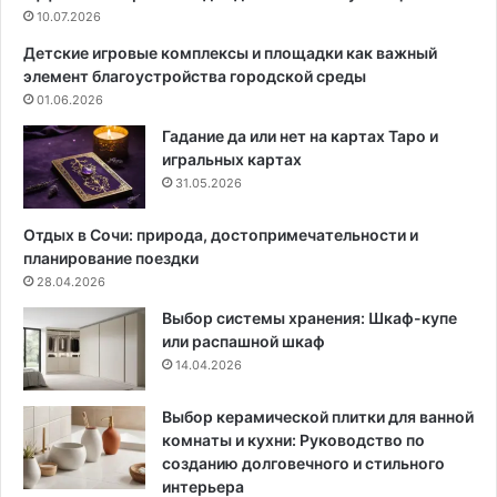
х
10.07.2026
т
д
ь
Детские игровые комплексы и площадки как важный
и
и
элемент благоустройства городской среды
з
д
01.06.2026
а
е
й
а
Гадание да или нет на картах Таро и
н
л
игральных картах
е
ь
31.05.2026
р
н
с
о
Отдых в Сочи: природа, достопримечательности и
к
г
планирование поездки
и
о
28.04.2026
х
с
Выбор системы хранения: Шкаф-купе
и
п
или распашной шкаф
д
у
14.04.2026
е
т
й
н
д
и
Выбор керамической плитки для ванной
л
к
комнаты и кухни: Руководство по
я
а
созданию долговечного и стильного
о
д
интерьера