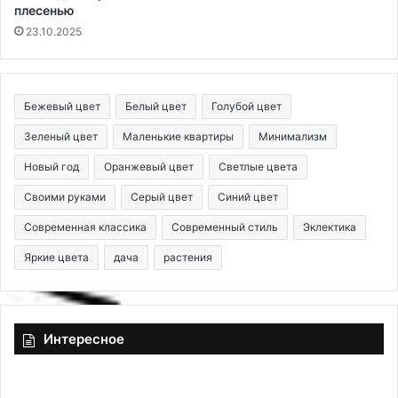
плесенью
23.10.2025
Бежевый цвет
Белый цвет
Голубой цвет
Зеленый цвет
Маленькие квартиры
Минимализм
Новый год
Оранжевый цвет
Светлые цвета
Своими руками
Серый цвет
Синий цвет
Современная классика
Современный стиль
Эклектика
Яркие цвета
дача
растения
Интересное
Н
Р