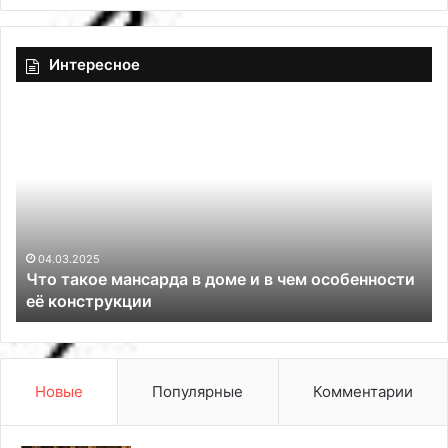
Интересное
Ч
7
т
и
о
н
т
т
а
е
к
р
о
ь
е
е
04.03.2025
Что такое мансарда в доме и в чем особенности
м
р
её конструкции
а
о
н
в
с
,
а
г
р
д
Новые
Популярные
Комментарии
д
е
а
о