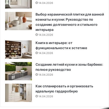
14.04.2026
ё
л
к
о
о
и
Выбор керамической плитки для ванной
н
з
комнаты и кухни: Руководство по
с
ю
созданию долговечного и стильного
т
м
интерьера
р
и
14.04.2026
у
н
Книги в интерьере: от
к
к
функциональности к эстетике
ц
о
14.04.2026
и
й
и
Создание летней кухни и зоны барбекю:
полное руководство
14.04.2026
Как спланировать и организовать
идеальную гардеробную
14.04.2026