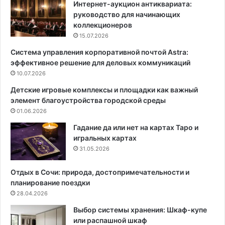
в
т
Интернет-аукцион антиквариата:
д
к
руководство для начинающих
о
р
коллекционеров
м
ы
15.07.2026
е
т
Система управления корпоративной почтой Astra:
и
о
эффективное решение для деловых коммуникаций
в
е
ч
10.07.2026
х
е
р
Детские игровые комплексы и площадки как важный
м
а
элемент благоустройства городской среды
о
н
01.06.2026
с
е
о
н
Гадание да или нет на картах Таро и
б
и
игральных картах
е
е
31.05.2026
н
к
н
н
Отдых в Сочи: природа, достопримечательности и
о
и
планирование поездки
с
г
28.04.2026
т
с
Выбор системы хранения: Шкаф-купе
и
т
или распашной шкаф
е
а