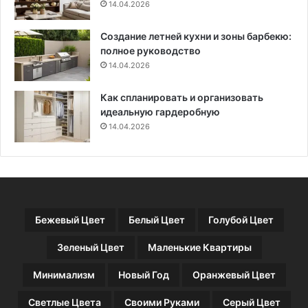
14.04.2026
к
т
в
р
Создание летней кухни и зоны барбекю:
.
у
полное руководство
м
к
14.04.2026
ц
и
и
Как спланировать и организовать
д
идеальную гардеробную
л
14.04.2026
я
о
т
д
е
л
Бежевый Цвет
Белый Цвет
Голубой Цвет
о
ч
Зеленый Цвет
Маленькие Квартиры
н
и
Минимализм
Новый Год
Оранжевый Цвет
к
о
Светлые Цвета
Своими Руками
Серый Цвет