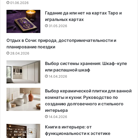
01.06.2026
я
о
и
к
Гадание да или нет на картах Таро и
н
а
игральных картах
е
р
31.05.2026
о
т
б
о
Отдых в Сочи: природа, достопримечательности и
ы
н
планирование поездки
ч
о
28.04.2026
н
м
Выбор системы хранения: Шкаф-купе
а
:
или распашной шкаф
я
п
14.04.2026
к
о
в
л
а
е
Выбор керамической плитки для ванной
р
з
комнаты и кухни: Руководство по
т
н
созданию долговечного и стильного
и
ы
интерьера
р
е
14.04.2026
а
и
Книги в интерьере: от
3
н
функциональности к эстетике
3
с