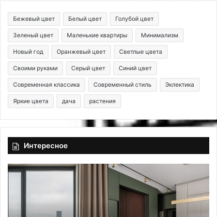
Бежевый цвет
Белый цвет
Голубой цвет
Зеленый цвет
Маленькие квартиры
Минимализм
Новый год
Оранжевый цвет
Светлые цвета
Своими руками
Серый цвет
Синий цвет
Современная классика
Современный стиль
Эклектика
Яркие цвета
дача
растения
Интересное
П
2
о
м
т
е
р
т
я
о