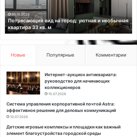
с
д
а
а
ю
в
05.10.2025
Потрясающий вид на город: уютная и необычная
щ
ы
квартира 33 кв. м
и
р
й
а
в
в
и
н
д
и
Новые
Популярные
Комментарии
н
в
а
а
г
н
Интернет-аукцион антиквариата:
о
и
руководство для начинающих
р
я
коллекционеров
о
с
15.07.2026
д
т
Система управления корпоративной почтой Astra:
:
е
эффективное решение для деловых коммуникаций
у
н
ю
10.07.2026
г
т
и
Детские игровые комплексы и площадки как важный
н
п
элемент благоустройства городской среды
а
с