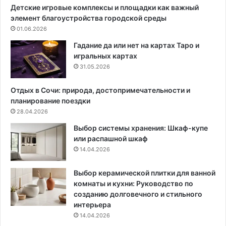
ш
р
Детские игровые комплексы и площадки как важный
т
а
элемент благоустройства городской среды
о
с
01.06.2026
р
ш
ы
и
Гадание да или нет на картах Таро и
?
р
игральных картах
5
и
31.05.2026
э
т
ф
ь
Отдых в Сочи: природа, достопримечательности и
ф
м
планирование поездки
е
а
28.04.2026
к
л
Выбор системы хранения: Шкаф-купе
т
е
или распашной шкаф
н
н
14.04.2026
ы
ь
х
к
и
у
Выбор керамической плитки для ванной
п
ю
комнаты и кухни: Руководство по
р
к
созданию долговечного и стильного
а
о
интерьера
к
м
14.04.2026
т
н