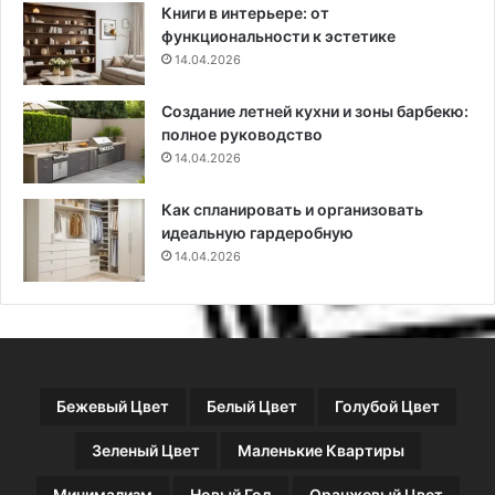
Книги в интерьере: от
и
а
функциональности к эстетике
ч
т
14.04.2026
н
у
ы
Создание летней кухни и зоны барбекю:
х
полное руководство
и
д
14.04.2026
е
й
Как спланировать и организовать
о
идеальную гардеробную
т
14.04.2026
д
и
з
а
й
н
Бежевый Цвет
Белый Цвет
Голубой Цвет
е
р
Зеленый Цвет
Маленькие Квартиры
о
в
Минимализм
Новый Год
Оранжевый Цвет