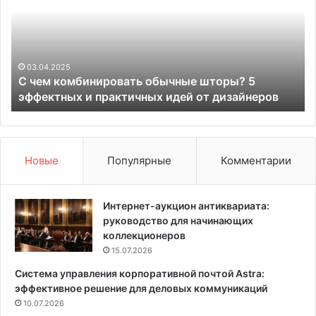
м
е
к
м
о
ы
м
-
б
о
03.04.2025
С чем комбинировать обычные шторы? 5
и
б
эффектных и практичных идей от дизайнеров
н
м
и
а
р
н
о
к
в
и
Новые
Популярные
Комментарии
а
:
т
9
ь
с
Интернет-аукцион антиквариата:
о
п
руководство для начинающих
б
о
коллекционеров
ы
с
15.07.2026
ч
о
Система управления корпоративной почтой Astra:
н
б
эффективное решение для деловых коммуникаций
ы
о
е
10.07.2026
в