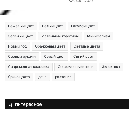
04.03.2025
Бежевый цвет
Белый цвет
Голубой цвет
Зеленый цвет
Маленькие квартиры
Минимализм
Новый год
Оранжевый цвет
Светлые цвета
Своими руками
Серый цвет
Синий цвет
Современная классика
Современный стиль
Эклектика
Яркие цвета
дача
растения
Интересное
С
П
ч
р
е
и