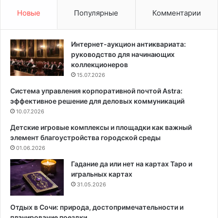
ы
н
Новые
Популярные
Комментарии
—
ы
с
х
т
к
Интернет-аукцион антиквариата:
о
о
руководство для начинающих
и
м
коллекционеров
т
н
15.07.2026
л
а
Система управления корпоративной почтой Astra:
и
т
эффективное решение для деловых коммуникаций
р
,
а
10.07.2026
к
с
о
Детские игровые комплексы и площадки как важный
с
т
элемент благоустройства городской среды
м
о
01.06.2026
а
р
т
ы
Гадание да или нет на картах Таро и
р
е
игральных картах
и
и
31.05.2026
в
з
а
м
Отдых в Сочи: природа, достопримечательности и
т
е
планирование поездки