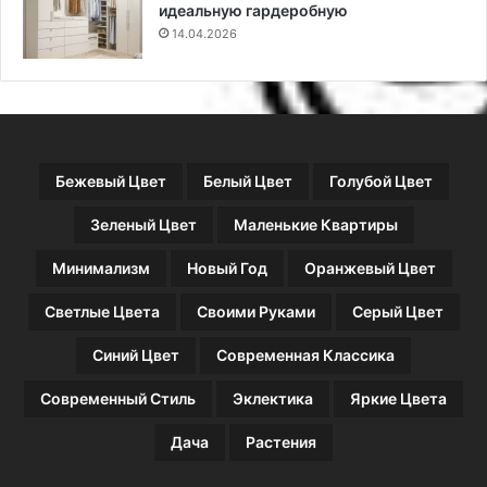
с
и
идеальную гардеробную
т
14.04.2026
н
ы
х
в
о
п
Бежевый Цвет
Белый Цвет
Голубой Цвет
р
о
Зеленый Цвет
Маленькие Квартиры
с
о
Минимализм
Новый Год
Оранжевый Цвет
в
э
Светлые Цвета
Своими Руками
Серый Цвет
к
с
Синий Цвет
Современная Классика
п
е
Современный Стиль
Эклектика
Яркие Цвета
р
т
Дача
Растения
у