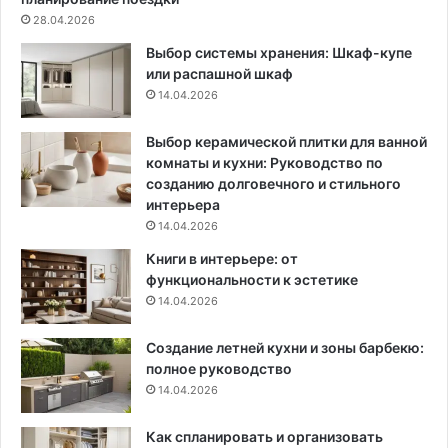
ь
н
28.04.2026
и
и
Выбор системы хранения: Шкаф-купе
х
л
или распашной шкаф
д
и
14.04.2026
л
с
я
ь
с
д
Выбор керамической плитки для ванной
в
о
комнаты и кухни: Руководство по
о
н
созданию долговечного и стильного
е
е
интерьера
г
у
14.04.2026
о
з
Книги в интерьере: от
д
н
функциональности к эстетике
о
а
14.04.2026
м
в
а
а
Создание летней кухни и зоны барбекю:
?
е
полное руководство
м
6
14.04.2026
о
ч
с
е
т
Как спланировать и организовать