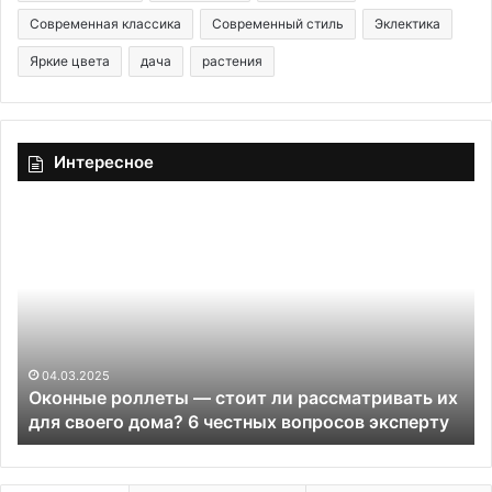
Современная классика
Современный стиль
Эклектика
Яркие цвета
дача
растения
Интересное
О
Д
к
о
о
и
н
п
н
о
ы
с
е
л
р
е
04.03.2025
Оконные роллеты — стоит ли рассматривать их
о
:
для своего дома? 6 честных вопросов эксперту
л
5
л
в
е
а
т
н