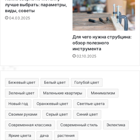
лучше выбрать: параметры,
виды, советы
04.03.2025
Для чего нужна струбцина:
обзор полезного
инструмента
02.10.2025
Бежевый цвет
Белый цвет
Голубой цвет
Зеленый цвет
Маленькие квартиры
Минимализм
Новый год
Оранжевый цвет
Светлые цвета
Своими руками
Серый цвет
Синий цвет
Современная классика
Современный стиль
Эклектика
Яркие цвета
дача
растения