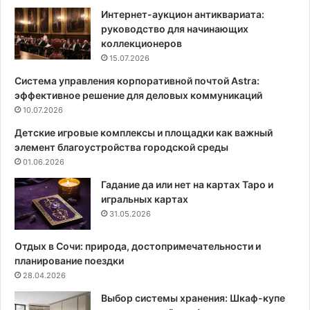
н
е
Интернет-аукцион антиквариата:
о
ю
руководство для начинающих
м
п
коллекционеров
д
р
15.07.2026
о
а
Система управления корпоративной почтой Astra:
м
в
эффективное решение для деловых коммуникаций
е
и
:
10.07.2026
л
в
ь
Детские игровые комплексы и площадки как важный
а
н
элемент благоустройства городской среды
р
о
01.06.2026
и
:
а
р
Гадание да или нет на картах Таро и
н
е
игральных картах
т
к
31.05.2026
ы
о
п
м
Отдых в Сочи: природа, достопримечательности и
л
е
планирование поездки
а
н
28.04.2026
н
д
Выбор системы хранения: Шкаф-купе
и
у