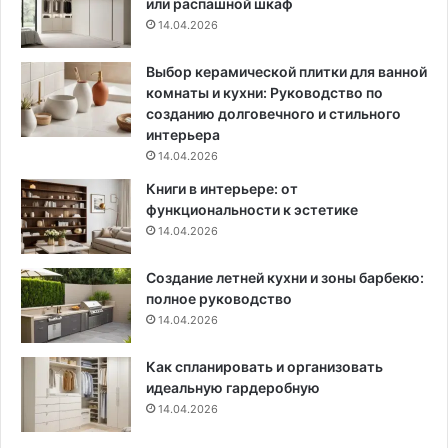
или распашной шкаф
р
е
14.04.2026
о
м
в
а
к
я
Выбор керамической плитки для ванной
и
ч
комнаты и кухни: Руководство по
и
а
созданию долговечного и стильного
п
с
интерьера
о
т
14.04.2026
д
о
Книги в интерьере: от
х
т
функциональности к эстетике
о
а
14.04.2026
д
и
я
с
Создание летней кухни и зоны барбекю:
щ
п
полное руководство
и
о
е
14.04.2026
с
с
о
т
б
Как спланировать и организовать
и
ы
идеальную гардеробную
л
п
14.04.2026
и
о
(
л