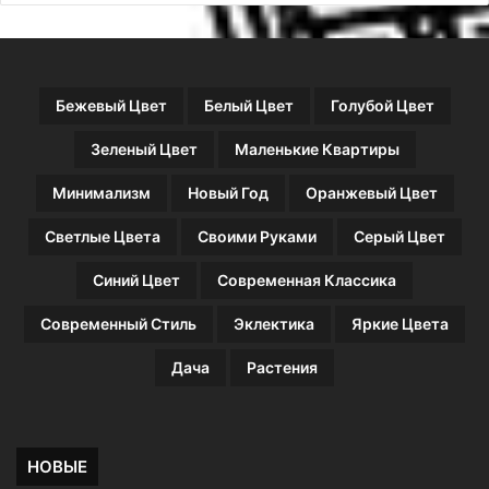
7
и
3
в
ф
а
о
Бежевый Цвет
Белый Цвет
Голубой Цвет
т
о
Зеленый Цвет
Маленькие Квартиры
)
Минимализм
Новый Год
Оранжевый Цвет
Светлые Цвета
Своими Руками
Серый Цвет
Синий Цвет
Современная Классика
Современный Стиль
Эклектика
Яркие Цвета
Дача
Растения
НОВЫЕ