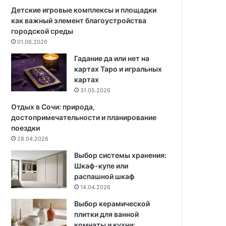
6
Детские игровые комплексы и площадки
5
как важный элемент благоустройства
к
городской среды
в
01.06.2026
.
Гадание да или нет на
м
картах Таро и игральных
с
картах
в
31.05.2026
ы
р
Отдых в Сочи: природа,
а
достопримечательности и планирование
з
поездки
и
28.04.2026
т
Выбор системы хранения:
е
Шкаф-купе или
л
распашной шкаф
ь
14.04.2026
н
ы
Выбор керамической
м
плитки для ванной
и
комнаты и кухни: