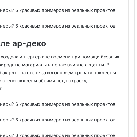
е
и
д
х
у
о
е
ж
т
у
о
ю
иле ар-деко
б
к
р
о
е
с
а создала интерьер вне времени при помощи базовых
з
е
риродные материалы и ненавязчивые акценты. В
а
н
й акцент: на стене за изголовьем кровати поклеены
т
и
е стены оклеены обоями под покраску,
ь
т.
п
о
з
д
н
е
й
о