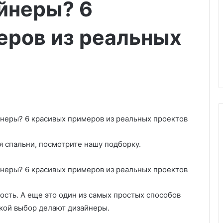
йнеры? 6
еров из реальных
 спальни, посмотрите нашу подборку.
6
7
р
б
а
ы
с
с
т
т
ость. А еще это один из самых простых способов
04.03.2025
е
р
6 растений в вашем саду,
акой выбор делают дизайнеры.
н
ы
которые следует обрезать
03.03.2025