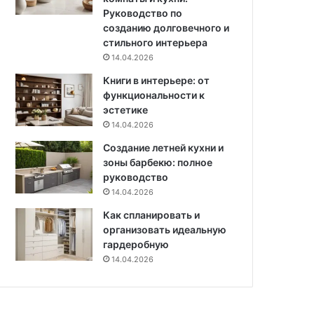
н
Руководство по
т
созданию долговечного и
е
стильного интерьера
р
14.04.2026
ь
Книги в интерьере: от
е
функциональности к
р
эстетике
о
м
14.04.2026
Создание летней кухни и
зоны барбекю: полное
руководство
14.04.2026
Как спланировать и
организовать идеальную
гардеробную
14.04.2026