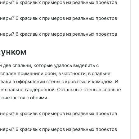
ю
щ
и
й
г
о
д
!
сунком
)
 две спальни, которые удалось выделить с
спален применили обои, в частности, в спальне
овали в оформлении стены с кроватью и комодом. И
к спальне гардеробной. Остальные стены в спальне
сочетается с обоями.