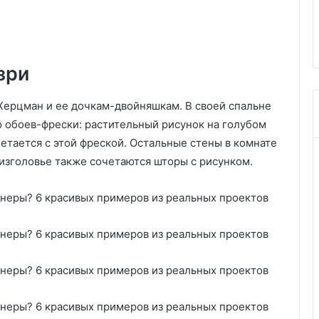
и
х
поздней осенью (порадуют на
7 быстрых сп
й
с
следующий год!)
подготовить 
в
п
в
о
а
с
зри
ш
о
е
б
Херцман и ее дочкам-двойняшкам. В своей спальне
м
о
с
в
 обоев-фрески: растительный рисунок на голубом
а
п
четается с этой фреской. Остальные стены в комнате
д
о
 изголовье также сочетаются шторы с рисунком.
у
д
,
г
к
о
о
т
т
о
о
в
р
и
ы
т
е
ь
с
п
л
р