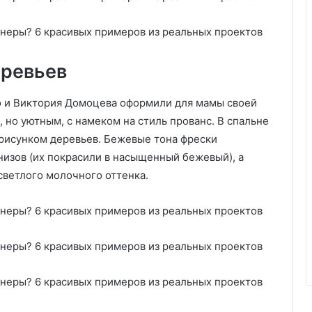
с
е
н
ь
ю
еревьев
(
п
о и Виктория Домоцева оформили для мамы своей
о
 но уютным, с намеком на стиль прованс. В спальне
р
 рисунком деревьев. Бежевые тона фрески
а
д
изов (их покрасили в насыщенный бежевый), а
у
светлого молочного оттенка.
ю
т
н
а
с
л
е
д
у