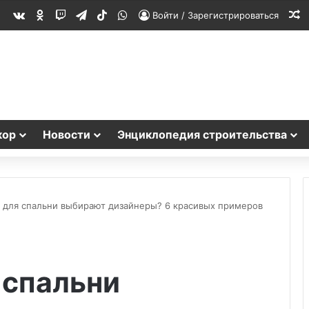
vk.com
Одноклассники
Twitch
Telegram
TikTok
WhatsApp
С
Войти / Зарегистрироваться
кор
Новости
Энциклопедия строительства
 для спальни выбирают дизайнеры? 6 красивых примеров
 спальни