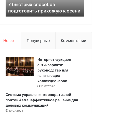
и
особов
квартира 65 кв. м с
з
прихожую к осени
выразительным интерьером
м
в
н
е
в
р
Новые
Популярные
Комментарии
е
м
е
Интернет-аукцион
н
антиквариата:
и
руководство для
:
начинающих
к
коллекционеров
в
а
15.07.2026
р
Система управления корпоративной
т
почтой Astra: эффективное решение для
и
деловых коммуникаций
р
10.07.2026
а