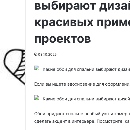
выбирают диза
красивых прим
проектов
03.10.2025
Если вы ищете вдохновение для оформления
Л
у
ч
ш
и
Обои придают спальне особый уют и камерн
е
сделать акцент в интерьере. Посмотрите, к
14.04.2025
с
Лучшие сорта баклажанов для