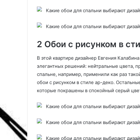
ц
ы
:
1
2
н
2 Обои с рисунком в ст
а
з
в
В этой квартире дизайнер Евгения Калабин
а
элегантных решений: нейтральные цвета, п
н
спальне, например, применили как раз тако
и
обои с рисунком в стиле ар-деко. Остальны
й
которые покрашены в спокойный серый цве
с
о
п
и
с
а
н
и