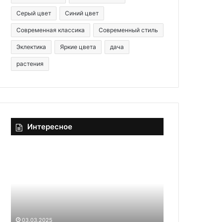
Серый цвет
Синий цвет
Современная классика
Современный стиль
Эклектика
Яркие цвета
дача
растения
Интересное
М
и
н
и
м
а
11.07.2025
л
Минимализм вне времени: