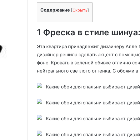
о
теплицы: 12 названий с
р
Содержание
[
Скрыть
]
описанием
т
а
б
1 Фреска в стиле шинуа
а
к
Эта квартира принадлежит дизайнеру Алле 
л
а
дизайнер решила сделать акцент с помощью
ж
фоне. Кровать в зеленой обивке отлично со
а
нейтрального светлого оттенка. С обоями в
н
о
в
д
л
я
т
е
п
л
и