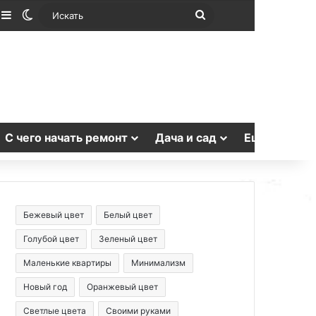
лучайная статья
Sidebar
Switch skin
Искать
С чего начать ремонт
Дача и сад
Еще
Бежевый цвет
Белый цвет
Голубой цвет
Зеленый цвет
Маленькие квартиры
Минимализм
Новый год
Оранжевый цвет
Светлые цвета
Своими руками